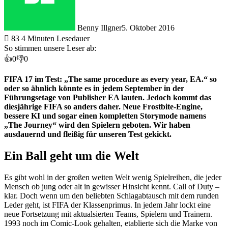
Benny Illgner
5. Oktober 2016
83
4 Minuten Lesedauer
So stimmen unsere Leser ab:
👍
0
👎
0
FIFA 17 im Test: „The same procedure as every year, EA.“ so
oder so ähnlich könnte es in jedem September in der
Führungsetage von Publisher EA lauten. Jedoch kommt das
diesjährige FIFA so anders daher. Neue Frostbite-Engine,
bessere KI und sogar einen kompletten Storymode namens
„The Journey“ wird den Spielern geboten. Wir haben
ausdauernd und fleißig für unseren Test gekickt.
Ein Ball geht um die Welt
Es gibt wohl in der großen weiten Welt wenig Spielreihen, die jeder
Mensch ob jung oder alt in gewisser Hinsicht kennt. Call of Duty –
klar. Doch wenn um den beliebten Schlagabtausch mit dem runden
Leder geht, ist FIFA der Klassenprimus. In jedem Jahr lockt eine
neue Fortsetzung mit aktualsierten Teams, Spielern und Trainern.
1993 noch im Comic-Look gehalten, etablierte sich die Marke von