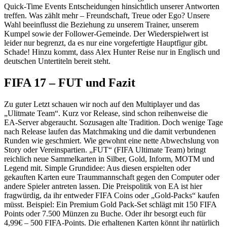
Quick-Time Events Entscheidungen hinsichtlich unserer Antworten
treffen. Was zählt mehr – Freundschaft, Treue oder Ego? Unsere
Wahl beeinflusst die Beziehung zu unserem Trainer, unserem
Kumpel sowie der Follower-Gemeinde. Der Wiederspielwert ist
leider nur begrenzt, da es nur eine vorgefertigte Hauptfigur gibt.
Schade! Hinzu kommt, dass Alex Hunter Reise nur in Englisch und
deutschen Untertiteln bereit steht.
FIFA 17 – FUT und Fazit
Zu guter Letzt schauen wir noch auf den Multiplayer und das
„Ulitmate Team“. Kurz vor Release, sind schon reihenweise die
EA-Server abgeraucht. Sozusagen alte Tradition. Doch wenige Tage
nach Release laufen das Matchmaking und die damit verbundenen
Runden wie geschmiert. Wie gewohnt eine nette Abwechslung von
Story oder Vereinspartien. „FUT“ (FIFA Ultimate Team) bringt
reichlich neue Sammelkarten in Silber, Gold, Inform, MOTM und
Legend mit. Simple Grundidee: Aus diesen erspielten oder
gekauften Karten eure Traummannschaft gegen den Computer oder
andere Spieler antreten lassen. Die Preispolitik von EA ist hier
fragwürdig, da ihr entweder FIFA Coins oder „Gold-Packs“ kaufen
müsst. Beispiel: Ein Premium Gold Pack-Set schlägt mit 150 FIFA
Points oder 7.500 Münzen zu Buche. Oder ihr besorgt euch für
4,99€ – 500 FIFA-Points. Die erhaltenen Karten könnt ihr natürlich