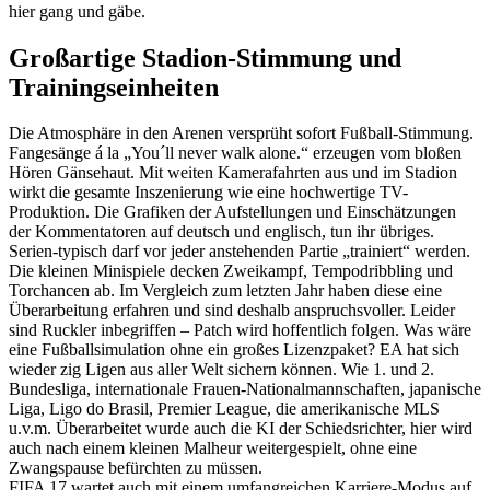
hier gang und gäbe.
Großartige Stadion-Stimmung und
Trainingseinheiten
Die Atmosphäre in den Arenen versprüht sofort Fußball-Stimmung.
Fangesänge á la „You´ll never walk alone.“ erzeugen vom bloßen
Hören Gänsehaut. Mit weiten Kamerafahrten aus und im Stadion
wirkt die gesamte Inszenierung wie eine hochwertige TV-
Produktion. Die Grafiken der Aufstellungen und Einschätzungen
der Kommentatoren auf deutsch und englisch, tun ihr übriges.
Serien-typisch darf vor jeder anstehenden Partie „trainiert“ werden.
Die kleinen Minispiele decken Zweikampf, Tempodribbling und
Torchancen ab. Im Vergleich zum letzten Jahr haben diese eine
Überarbeitung erfahren und sind deshalb anspruchsvoller. Leider
sind Ruckler inbegriffen – Patch wird hoffentlich folgen. Was wäre
eine Fußballsimulation ohne ein großes Lizenzpaket? EA hat sich
wieder zig Ligen aus aller Welt sichern können. Wie 1. und 2.
Bundesliga, internationale Frauen-Nationalmannschaften, japanische
Liga, Ligo do Brasil, Premier League, die amerikanische MLS
u.v.m. Überarbeitet wurde auch die KI der Schiedsrichter, hier wird
auch nach einem kleinen Malheur weitergespielt, ohne eine
Zwangspause befürchten zu müssen.
FIFA 17 wartet auch mit einem umfangreichen Karriere-Modus auf.