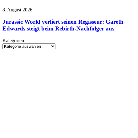
4,5
neue
Millionen
HARPOON
Jurassic
8. August 2026
Kundenkonten
v2
World
betroffen
verliert
Jurassic World verliert seinen Regisseur: Gareth
seinen
Edwards steigt beim Rebirth-Nachfolger aus
Regisseur:
Gareth
Kategorien
Edwards
Kategorien
steigt
beim
Rebirth-
Nachfolger
aus