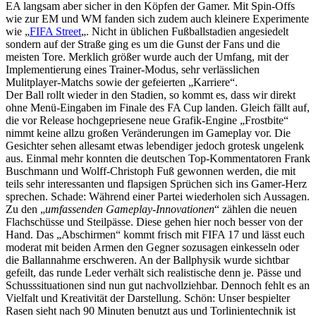
EA langsam aber sicher in den Köpfen der Gamer. Mit Spin-Offs
wie zur EM und WM fanden sich zudem auch kleinere Experimente
wie „
FIFA Street
„. Nicht in üblichen Fußballstadien angesiedelt
sondern auf der Straße ging es um die Gunst der Fans und die
meisten Tore. Merklich größer wurde auch der Umfang, mit der
Implementierung eines Trainer-Modus, sehr verlässlichen
Mulitplayer-Matchs sowie der gefeierten „Karriere“.
Der Ball rollt wieder in den Stadien, so kommt es, dass wir direkt
ohne Menü-Eingaben im Finale des FA Cup landen. Gleich fällt auf,
die vor Release hochgepriesene neue Grafik-Engine „Frostbite“
nimmt keine allzu großen Veränderungen im Gameplay vor. Die
Gesichter sehen allesamt etwas lebendiger jedoch grotesk ungelenk
aus. Einmal mehr konnten die deutschen Top-Kommentatoren Frank
Buschmann und Wolff-Christoph Fuß gewonnen werden, die mit
teils sehr interessanten und flapsigen Sprüchen sich ins Gamer-Herz
sprechen. Schade: Während einer Partei wiederholen sich Aussagen.
Zu den „
umfassenden Gameplay-Innovationen
“ zählen die neuen
Flachschüsse und Steilpässe. Diese gehen hier noch besser von der
Hand. Das „Abschirmen“ kommt frisch mit FIFA 17 und lässt euch
moderat mit beiden Armen den Gegner sozusagen einkesseln oder
die Ballannahme erschweren. An der Ballphysik wurde sichtbar
gefeilt, das runde Leder verhält sich realistische denn je. Pässe und
Schusssituationen sind nun gut nachvollziehbar. Dennoch fehlt es an
Vielfalt und Kreativität der Darstellung. Schön: Unser bespielter
Rasen sieht nach 90 Minuten benutzt aus und Torlinientechnik ist