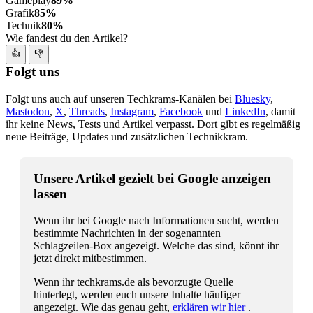
Gameplay
89%
Grafik
85%
Technik
80%
Wie fandest du den Artikel?
👍
👎
Folgt uns
Folgt uns auch auf unseren Techkrams-Kanälen bei
Bluesky
,
Mastodon
,
X
,
Threads
,
Instagram
,
Facebook
und
LinkedIn
, damit
ihr keine News, Tests und Artikel verpasst. Dort gibt es regelmäßig
neue Beiträge, Updates und zusätzlichen Technikkram.
Unsere Artikel gezielt bei Google anzeigen
lassen
Wenn ihr bei Google nach Informationen sucht, werden
bestimmte Nachrichten in der sogenannten
Schlagzeilen-Box angezeigt. Welche das sind, könnt ihr
jetzt direkt mitbestimmen.
Wenn ihr techkrams.de als bevorzugte Quelle
hinterlegt, werden euch unsere Inhalte häufiger
angezeigt. Wie das genau geht,
erklären wir hier
.