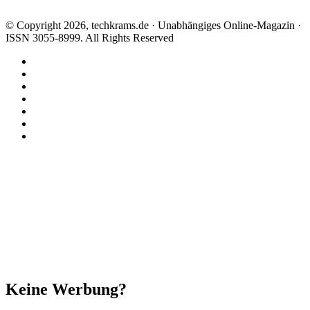
© Copyright 2026, techkrams.de · Unabhängiges Online-Magazin ·
ISSN 3055-8999. All Rights Reserved
Facebook
X
Instagram
Paypal
TikTok
RSS
Threads
Facebook
X
WhatsApp
Telegram
Schaltfläche
"Zurück
zum
Anfang"
Schließen
Keine Werbung?