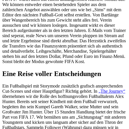
Wir können entweder einen bestehenden Spieler aus dem
zahlreichen Angebot auswählen oder uns wie bei „Sims“ mit dem
Editor den nächsten Fußball-Gott selbst erstellen. Von Bartlänge
über Wangenbereich bis zum Gewicht steht alles frei. Verein
aussuchen und wir können loslegen. Insgesamt wirkt es dieser
Bereich aufgeräumter als in den letzten Jahren. E-Mails vom Trainer
sind seperat, reale News um unseren Verein ploppen im Stream auf
und letzte Ergebnisse sind direkt abrufbar. Das Herzstück zweifellos
die Transfers wie das Finanzsystem präsentiert sich als authentisch
und detailverliebt. Leihgeschäfte, Merchandise, Spielergehälter
stehen bis auf den letzten Dollar, Pfund oder Euro im Finanz-Menü.
Sonst bleibt der Modus gewohnte FIFA Kost.
Eine Reise voller Entscheidungen
Ein Fußballspiel mit Storymode zusätzlich grafisch ansprechenden
Cut-Scenes und einer Hauptfigur? Richtig gehört. In
„The Journey“
übernehmen wir die Rolle des hoffnungsvollen Fußballtalents Alex
Hunter. Bereits seit seiner Kindheit mit dem Fußball verwurzelt,
begleiten ihn sein Kumpel Gareth Walker, seine Mutter und sein
Großvater Jim Hunter. Über 15 Stunden Handlung bietet der frische
Part von FIFA 17. Wir bemühen uns am „Sichtungstag“ mit anderen
Youngstern und kicken uns langsam aber sicher auf den Thron der
Fußballstars. Sammeln Follower (Währung) dazu müssen wir in