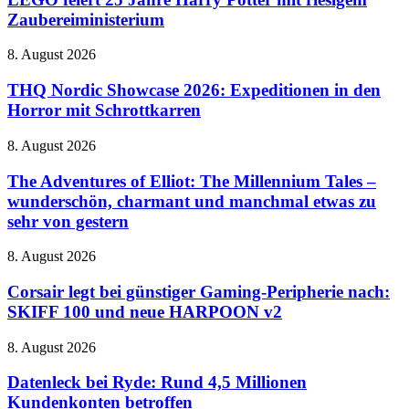
naher
Jahre
Zaubereiministerium
Zukunft
Harry
auf
Potter
dem
THQ
8. August 2026
mit
Vormarsch
Nordic
riesigem
Showcase
THQ Nordic Showcase 2026: Expeditionen in den
Zaubereiministerium
2026:
Horror mit Schrottkarren
Expeditionen
in
The
8. August 2026
den
Adventures
Horror
of
The Adventures of Elliot: The Millennium Tales –
mit
Elliot:
wunderschön, charmant und manchmal etwas zu
Schrottkarren
The
sehr von gestern
Millennium
Tales
Corsair
8. August 2026
–
legt
wunderschön,
bei
Corsair legt bei günstiger Gaming-Peripherie nach:
charmant
günstiger
und
SKIFF 100 und neue HARPOON v2
Gaming-
manchmal
Peripherie
etwas
Datenleck
8. August 2026
nach:
zu
bei
SKIFF
sehr
Ryde:
Datenleck bei Ryde: Rund 4,5 Millionen
100
von
Rund
Kundenkonten betroffen
und
gestern