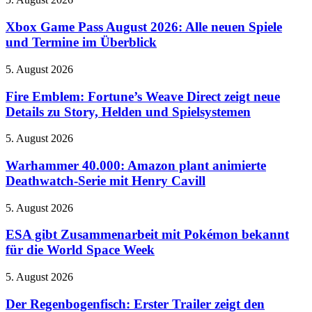
Atlantis
Game
–
Pass
Xbox Game Pass August 2026: Alle neuen Spiele
Doku-
August
Reihe
und Termine im Überblick
2026:
beleuchtet
Alle
Rätsel-
Fire
5. August 2026
neuen
Design
Emblem:
Spiele
der
Fortune’s
Fire Emblem: Fortune’s Weave Direct zeigt neue
und
Neuinterpretation
Weave
Details zu Story, Helden und Spielsystemen
Termine
Direct
im
zeigt
Überblick
Warhammer
5. August 2026
neue
40.000:
Details
Amazon
Warhammer 40.000: Amazon plant animierte
zu
plant
Deathwatch-Serie mit Henry Cavill
Story,
animierte
Helden
Deathwatch-
und
ESA
5. August 2026
Serie
Spielsystemen
gibt
mit
Zusammenarbeit
ESA gibt Zusammenarbeit mit Pokémon bekannt
Henry
mit
für die World Space Week
Cavill
Pokémon
bekannt
Der
5. August 2026
für
Regenbogenfisch:
die
Erster
Der Regenbogenfisch: Erster Trailer zeigt den
World