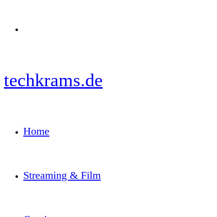
Menü
techkrams.de
Home
Streaming & Film