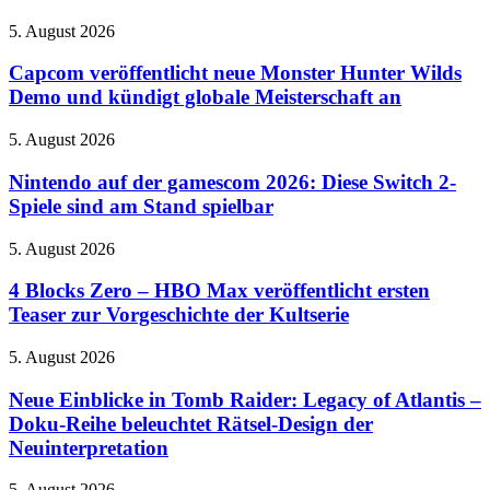
zu
Capcom
5. August 2026
HOT
veröffentlicht
WHEELS
neue
Capcom veröffentlicht neue Monster Hunter Wilds
Infinite
Monster
Demo und kündigt globale Meisterschaft an
Rush
Hunter
mit
Wilds
Rush-
Nintendo
5. August 2026
Demo
Squad-
auf
und
System
der
Nintendo auf der gamescom 2026: Diese Switch 2-
kündigt
ein
gamescom
Spiele sind am Stand spielbar
globale
2026:
Meisterschaft
Diese
an
4
5. August 2026
Switch
Blocks
2-
Zero
4 Blocks Zero – HBO Max veröffentlicht ersten
Spiele
–
Teaser zur Vorgeschichte der Kultserie
sind
HBO
am
Max
Stand
Neue
5. August 2026
veröffentlicht
spielbar
Einblicke
ersten
in
Neue Einblicke in Tomb Raider: Legacy of Atlantis –
Teaser
Tomb
Doku-Reihe beleuchtet Rätsel-Design der
zur
Raider:
Vorgeschichte
Neuinterpretation
Legacy
der
of
Kultserie
Xbox
5. August 2026