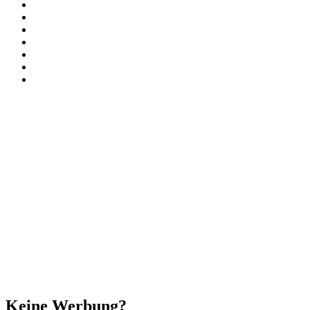
Facebook
X
Instagram
Paypal
TikTok
RSS
Threads
Facebook
X
WhatsApp
Telegram
Schaltfläche
"Zurück
zum
Anfang"
Schließen
Keine Werbung?