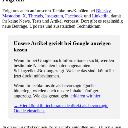
Folgt uns auch auf unseren Techkrams-Kanälen bei
Bluesky
,
Mastodon
,
X
,
Threads
,
Instagram
,
Facebook
und
LinkedIn
, damit
ihr keine News, Tests und Artikel verpasst. Dort gibt es regelmäßig
neue Beiträge, Updates und zusätzlichen Technikkram.
Unsere Artikel gezielt bei Google anzeigen
lassen
Wenn ihr bei Google nach Informationen sucht, werden
bestimmte Nachrichten in der sogenannten
Schlagzeilen-Box angezeigt. Welche das sind, könnt ihr
jetzt direkt mitbestimmen.
Wenn ihr techkrams.de als bevorzugte Quelle
hinterlegt, werden euch unsere Inhalte häufiger
angezeigt. Wie das genau geht,
erklären wir hier
.
→ Hier könnt ihr techkrams.de direkt als bevorzugte
Quelle einstellen.
In diesem Artikel können Partnerlinks enthalten sein. Durch einen