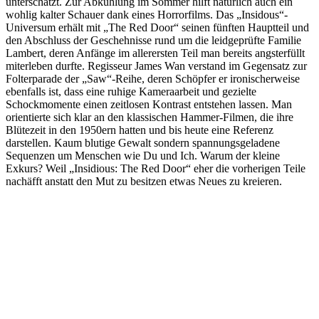
unterschätzt. Zur Abkühlung im Sommer hilft natürlich auch ein
wohlig kalter Schauer dank eines Horrorfilms. Das „Insidous“-
Universum erhält mit „The Red Door“ seinen fünften Hauptteil und
den Abschluss der Geschehnisse rund um die leidgeprüfte Familie
Lambert, deren Anfänge im allerersten Teil man bereits angsterfüllt
miterleben durfte. Regisseur James Wan verstand im Gegensatz zur
Folterparade der „Saw“-Reihe, deren Schöpfer er ironischerweise
ebenfalls ist, dass eine ruhige Kameraarbeit und gezielte
Schockmomente einen zeitlosen Kontrast entstehen lassen. Man
orientierte sich klar an den klassischen Hammer-Filmen, die ihre
Blütezeit in den 1950ern hatten und bis heute eine Referenz
darstellen. Kaum blutige Gewalt sondern spannungsgeladene
Sequenzen um Menschen wie Du und Ich. Warum der kleine
Exkurs? Weil „Insidious: The Red Door“ eher die vorherigen Teile
nachäfft anstatt den Mut zu besitzen etwas Neues zu kreieren.