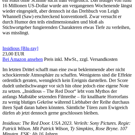
ein Haus ohne Schnitte sucht man vergeblich. Das Budget von rund
16 Millionen US-Dollar wurde am vergangenen Wochenende längst
wieder eingespielt, aber dennoch ist das Drehbuch von Leigh
Whannell (Saw) erschreckend konventionell. Zwar versucht er
durch Humor den teils eindimensionalen und bloß als
Stichwortgeber fungierenden Charakteren etwas Tiefe zu verleihen,
was misslingt.
Insidious [Blu-ray]
23,00 EUR
Bei Amazon ansehen
Preis inkl. MwSt., zzgl. Versandkosten
Im letzten Drittel schafft man eine zwar beklemmende aber nicht
schockierende Atmosphäre zu schaffen. Wenigstens sind die Effekte
ordentlich geraten, wenngleich kein Ereignis darstellen. Der Score
dudelt unheilschwanger vor sich hin ohne jedoch eine eigene Note
zu setzen. „Insidious – The Red Door“ lebt vom Mythos der
anfangs Maßstäbe setzenden Filmreihe – für knallharte Horrorfans
zu wenig blutiges Gekröse während Liebhaber der Reihe durchaus
ihren Spaß daran haben könnten. Sämtliche Türen zum Ewigreich
dürfen ab jetzt dennoch gerne geschlossen bleiben.
Insidious: The Red Door. USA 2023. Verleih: Sony Pictures. Regie:
Patrick Wilson. Mit Patrick Wilson, Ty Simpkins, Rose Bryne. 107
Minuten. FSK: Ab 16 Jahren.