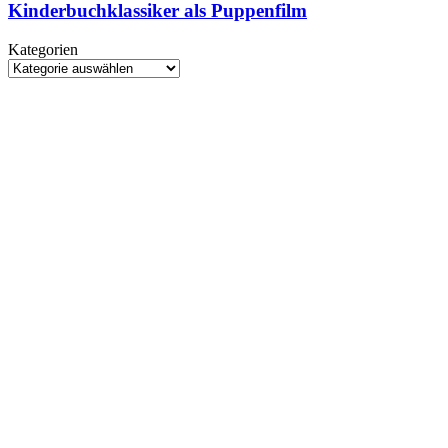
Trailer
Kinderbuchklassiker als Puppenfilm
Space
zeigt
Week
den
Kategorien
Kinderbuchklassiker
Kategorien
als
Puppenfilm