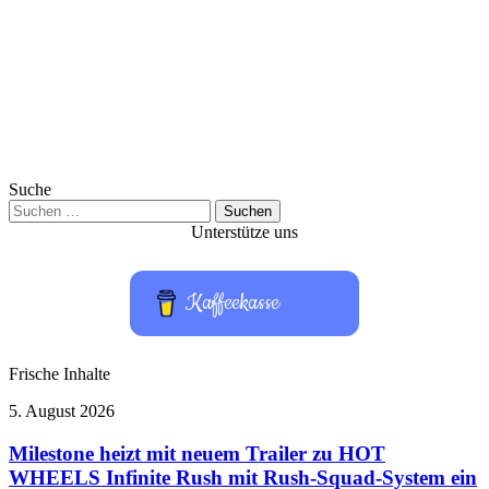
Suche
Suchen
nach:
Unterstütze uns
Kaffeekasse
Frische Inhalte
Milestone
5. August 2026
heizt
mit
Milestone heizt mit neuem Trailer zu HOT
neuem
WHEELS Infinite Rush mit Rush-Squad-System ein
Trailer