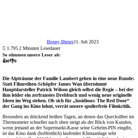
Benny Illgner
11. Juli 2023
1.795
2 Minuten Lesedauer
So stimmen unsere Leser ab:
👍
0
👎
0
Die Alpträume der Familie Lambert gehen in eine neue Runde:
Statt Filmreihen-Schöpfer James Wan übernimmt
Hauptdarsteller Patrick Wilson gleich selbst die Regie – bei der
ihm leider ein zerfranstes Drehbuch und wenig neue originelle
Ideen im Weg stehen. Ob sich für „Insidious: The Red Door“
der Gang ins Kino lohnt, verrät unsere spoilerfreie Filmkritik.
Besonders an drückend heißen Tagen, an denen das Quecksilber im
Thermometer schneller nach oben steigt als der Blick von Kunden,
wenn jemand an der Supermarkt-Kasse seine Geheim-PIN eingibt,
ist das Kino dank (hoffentlich) laufender Klimaanlage sehr