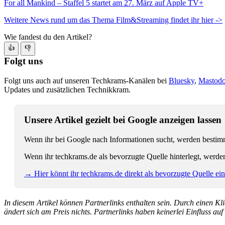
For all Mankind – Staffel 5 startet am
27. März auf Apple TV+
Weitere News rund um das Thema Film&Streaming findet ihr hier ->
Wie fandest du den Artikel?
👍
👎
Folgt uns
Folgt uns auch auf unseren Techkrams-Kanälen bei
Bluesky
,
Mastod
Updates und zusätzlichen Technikkram.
Unsere Artikel gezielt bei Google anzeigen lassen
Wenn ihr bei Google nach Informationen sucht, werden bestimmt
Wenn ihr techkrams.de als bevorzugte Quelle hinterlegt, werde
→ Hier könnt ihr techkrams.de direkt als bevorzugte Quelle eins
In diesem Artikel können Partnerlinks enthalten sein. Durch einen Klic
ändert sich am Preis nichts. Partnerlinks haben keinerlei Einfluss auf