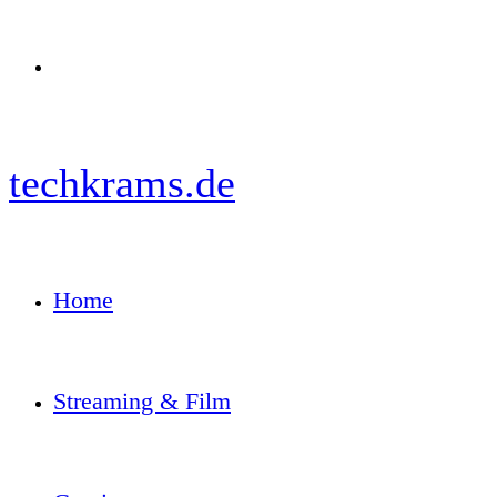
Menü
techkrams.de
Home
Streaming & Film