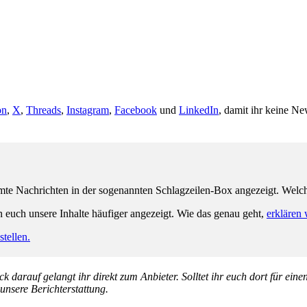
on
,
X
,
Threads
,
Instagram
,
Facebook
und
LinkedIn
, damit ihr keine Ne
e Nachrichten in der sogenannten Schlagzeilen-Box angezeigt. Welche 
n euch unsere Inhalte häufiger angezeigt. Wie das genau geht,
erklären 
tellen.
k darauf gelangt ihr direkt zum Anbieter. Solltet ihr euch dort für ein
 unsere Berichterstattung.