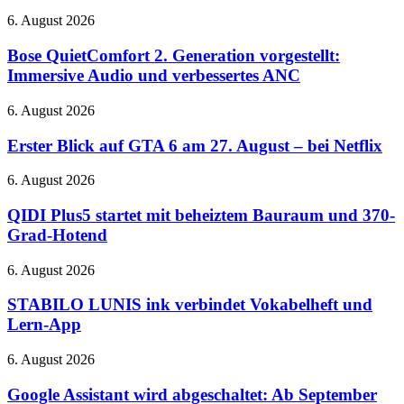
neue
Bose
6. August 2026
Spiele
QuietComfort
und
2.
Bose QuietComfort 2. Generation vorgestellt:
RTX
Generation
Immersive Audio und verbessertes ANC
5080-
vorgestellt:
Cloud-
Immersive
Gaming
Erster
6. August 2026
Audio
auf
Blick
und
der
auf
Erster Blick auf GTA 6 am 27. August – bei Netflix
verbessertes
QuakeCon
GTA
ANC
6
QIDI
6. August 2026
am
Plus5
27.
startet
QIDI Plus5 startet mit beheiztem Bauraum und 370-
August
mit
Grad-Hotend
–
beheiztem
bei
Bauraum
STABILO
6. August 2026
Netflix
und
LUNIS
370-
ink
STABILO LUNIS ink verbindet Vokabelheft und
Grad-
verbindet
Lern-App
Hotend
Vokabelheft
und
Google
6. August 2026
Lern-
Assistant
App
wird
Google Assistant wird abgeschaltet: Ab September