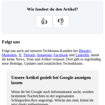
Wie fandest du den Artikel?
👍
👎
Folgt uns
Folgt uns auch auf unseren Techkrams-Kanälen bei
Bluesky
,
Mastodon
,
X
,
Threads
,
Instagram
,
Facebook
und
LinkedIn
, damit
ihr keine News, Tests und Artikel verpasst. Dort gibt es regelmäßig
neue Beiträge, Updates und zusätzlichen Technikkram.
Unsere Artikel gezielt bei Google anzeigen
lassen
Wenn ihr bei Google nach Informationen sucht, werden
bestimmte Nachrichten in der sogenannten
Schlagzeilen-Box angezeigt. Welche das sind, könnt ihr
jetzt direkt mitbestimmen.