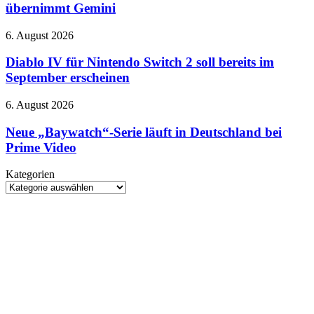
abgeschaltet:
übernimmt Gemini
Ab
September
Diablo
6. August 2026
übernimmt
IV
Gemini
für
Diablo IV für Nintendo Switch 2 soll bereits im
Nintendo
September erscheinen
Switch
2
Neue
6. August 2026
soll
„Baywatch“-
bereits
Serie
Neue „Baywatch“-Serie läuft in Deutschland bei
im
läuft
Prime Video
September
in
erscheinen
Deutschland
Kategorien
bei
Kategorien
Prime
Video