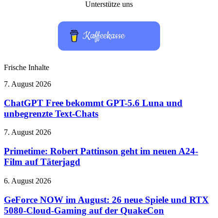
nach:
Unterstütze uns
Kaffeekasse
Frische Inhalte
ChatGPT
7. August 2026
Free
bekommt
ChatGPT Free bekommt GPT-5.6 Luna und
GPT-
unbegrenzte Text-Chats
5.6
Luna
Primetime:
7. August 2026
und
Robert
unbegrenzte
Pattinson
Primetime: Robert Pattinson geht im neuen A24-
Text-
geht
Film auf Täterjagd
Chats
im
neuen
GeForce
6. August 2026
A24-
NOW
Film
im
GeForce NOW im August: 26 neue Spiele und RTX
auf
August:
5080-Cloud-Gaming auf der QuakeCon
Täterjagd
26