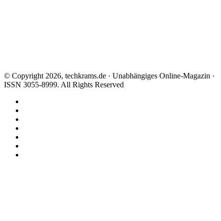
© Copyright 2026, techkrams.de · Unabhängiges Online-Magazin ·
ISSN 3055-8999. All Rights Reserved
Facebook
X
Instagram
Paypal
TikTok
RSS
Threads
Facebook
X
WhatsApp
Telegram
Schaltfläche
"Zurück
zum
Anfang"