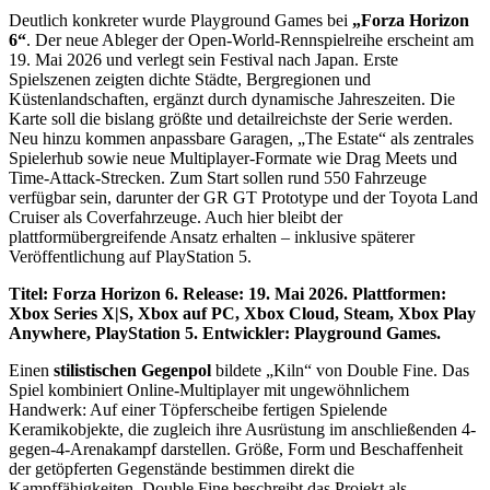
Deutlich konkreter wurde Playground Games bei
„Forza Horizon
6“
. Der neue Ableger der Open-World-Rennspielreihe erscheint am
19. Mai 2026 und verlegt sein Festival nach Japan. Erste
Spielszenen zeigten dichte Städte, Bergregionen und
Küstenlandschaften, ergänzt durch dynamische Jahreszeiten. Die
Karte soll die bislang größte und detailreichste der Serie werden.
Neu hinzu kommen anpassbare Garagen, „The Estate“ als zentrales
Spielerhub sowie neue Multiplayer-Formate wie Drag Meets und
Time-Attack-Strecken. Zum Start sollen rund 550 Fahrzeuge
verfügbar sein, darunter der GR GT Prototype und der Toyota Land
Cruiser als Coverfahrzeuge. Auch hier bleibt der
plattformübergreifende Ansatz erhalten – inklusive späterer
Veröffentlichung auf PlayStation 5.
Titel: Forza Horizon 6. Release: 19. Mai 2026. Plattformen:
Xbox Series X|S, Xbox auf PC, Xbox Cloud, Steam, Xbox Play
Anywhere, PlayStation 5. Entwickler: Playground Games.
Einen
stilistischen Gegenpol
bildete „Kiln“ von Double Fine. Das
Spiel kombiniert Online-Multiplayer mit ungewöhnlichem
Handwerk: Auf einer Töpferscheibe fertigen Spielende
Keramikobjekte, die zugleich ihre Ausrüstung im anschließenden 4-
gegen-4-Arenakampf darstellen. Größe, Form und Beschaffenheit
der getöpferten Gegenstände bestimmen direkt die
Kampffähigkeiten. Double Fine beschreibt das Projekt als