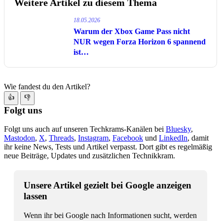
Weitere Artikel zu diesem Thema
18.05.2026
Warum der Xbox Game Pass nicht
NUR wegen Forza Horizon 6 spannend
ist…
Wie fandest du den Artikel?
👍
👎
Folgt uns
Folgt uns auch auf unseren Techkrams-Kanälen bei
Bluesky
,
Mastodon
,
X
,
Threads
,
Instagram
,
Facebook
und
LinkedIn
, damit
ihr keine News, Tests und Artikel verpasst. Dort gibt es regelmäßig
neue Beiträge, Updates und zusätzlichen Technikkram.
Unsere Artikel gezielt bei Google anzeigen
lassen
Wenn ihr bei Google nach Informationen sucht, werden