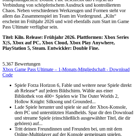
Verbindung von schöpferischem Ausdruck und kontrolliertem
Chaos. Neben verschiedenen Werkzeugen und Formen steht vor
allem das Zusammenspiel im Team im Vordergrund. „Kiln“
erscheint im Frühjahr 2026 und wird ebenfalls zum Start im Game
Pass Ultimate verfügbar sein.
Titel: Kiln. Release: Frühjahr 2026. Plattformen: Xbox Series
X|S, Xbox auf PC, Xbox Cloud, Xbox Play Anywhere,
PlayStation 5, Steam. Entwickler: Double Fine.
5.367 Bewertungen
Xbox Game Pass Ultimate – 1-Monats-Mitgliedschaft - Download
Code
Spiele Forza Horizon 6, Fable und weitere neue Spiele direkt
ab Release* auf jedem Bildschirm. Wähle aus einer
Bibliothek von 400+ Spielen wie The Outer Worlds 2,
Hollow Knight: Silksong und Grounded...
Lade Spiele herunter und spiele sie auf der Xbox-Konsole,
dem PC und unterstützten Handhelds. Spar dir den Download
und streame Spiele (einschließlich ausgewählter Titel, die dir
gehören) auf...
Tritt deinen Freundinnen und Freunden bei, um mit dem
Online-Multiplayer auf der Konsole gemeinsam spielen,