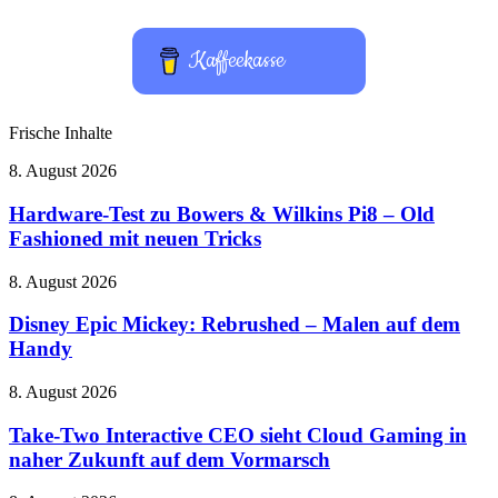
Kaffeekasse
Frische Inhalte
Hardware-
8. August 2026
Test
zu
Hardware-Test zu Bowers & Wilkins Pi8 – Old
Bowers
Fashioned mit neuen Tricks
&
Wilkins
Disney
8. August 2026
Pi8
Epic
–
Mickey:
Disney Epic Mickey: Rebrushed – Malen auf dem
Old
Rebrushed
Handy
Fashioned
–
mit
Malen
neuen
Take-
8. August 2026
auf
Tricks
Two
dem
Interactive
Take-Two Interactive CEO sieht Cloud Gaming in
Handy
CEO
naher Zukunft auf dem Vormarsch
sieht
Cloud