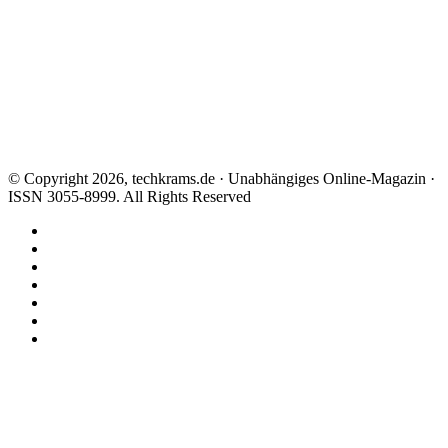
© Copyright 2026, techkrams.de · Unabhängiges Online-Magazin ·
ISSN 3055-8999. All Rights Reserved
Facebook
X
Instagram
Paypal
TikTok
RSS
Threads
Facebook
X
WhatsApp
Telegram
Schaltfläche
"Zurück
zum
Anfang"