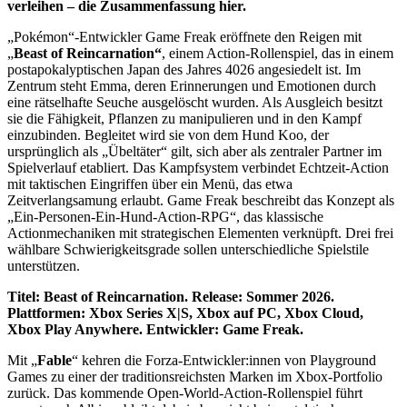
verleihen – die Zusammenfassung hier.
„Pokémon“-Entwickler Game Freak eröffnete den Reigen mit
„
Beast of Reincarnation“
, einem Action-Rollenspiel, das in einem
postapokalyptischen Japan des Jahres 4026 angesiedelt ist. Im
Zentrum steht Emma, deren Erinnerungen und Emotionen durch
eine rätselhafte Seuche ausgelöscht wurden. Als Ausgleich besitzt
sie die Fähigkeit, Pflanzen zu manipulieren und in den Kampf
einzubinden. Begleitet wird sie von dem Hund Koo, der
ursprünglich als „Übeltäter“ gilt, sich aber als zentraler Partner im
Spielverlauf etabliert. Das Kampfsystem verbindet Echtzeit-Action
mit taktischen Eingriffen über ein Menü, das etwa
Zeitverlangsamung erlaubt. Game Freak beschreibt das Konzept als
„Ein-Personen-Ein-Hund-Action-RPG“, das klassische
Actionmechaniken mit strategischen Elementen verknüpft. Drei frei
wählbare Schwierigkeitsgrade sollen unterschiedliche Spielstile
unterstützen.
Titel: Beast of Reincarnation. Release: Sommer 2026.
Plattformen: Xbox Series X|S, Xbox auf PC, Xbox Cloud,
Xbox Play Anywhere. Entwickler: Game Freak.
Mit „
Fable
“ kehren die Forza-Entwickler:innen von Playground
Games zu einer der traditionsreichsten Marken im Xbox-Portfolio
zurück. Das kommende Open-World-Action-Rollenspiel führt