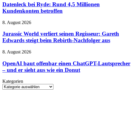
SKIFF
sehr
Ryde:
Datenleck bei Ryde: Rund 4,5 Millionen
100
von
Rund
Kundenkonten betroffen
und
gestern
4,5
neue
Millionen
HARPOON
Jurassic
8. August 2026
Kundenkonten
v2
World
betroffen
verliert
Jurassic World verliert seinen Regisseur: Gareth
seinen
Edwards steigt beim Rebirth-Nachfolger aus
Regisseur:
Gareth
OpenAI
8. August 2026
Edwards
baut
steigt
offenbar
OpenAI baut offenbar einen ChatGPT-Lautsprecher
beim
einen
– und er sieht aus wie ein Donut
Rebirth-
ChatGPT-
Nachfolger
Lautsprecher
aus
Kategorien
–
Kategorien
und
er
sieht
aus
wie
ein
Donut