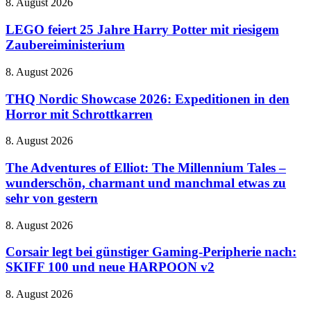
LEGO
8. August 2026
Gaming
feiert
in
25
LEGO feiert 25 Jahre Harry Potter mit riesigem
naher
Jahre
Zaubereiministerium
Zukunft
Harry
auf
Potter
dem
THQ
8. August 2026
mit
Vormarsch
Nordic
riesigem
Showcase
THQ Nordic Showcase 2026: Expeditionen in den
Zaubereiministerium
2026:
Horror mit Schrottkarren
Expeditionen
in
The
8. August 2026
den
Adventures
Horror
of
The Adventures of Elliot: The Millennium Tales –
mit
Elliot:
wunderschön, charmant und manchmal etwas zu
Schrottkarren
The
sehr von gestern
Millennium
Tales
Corsair
8. August 2026
–
legt
wunderschön,
bei
Corsair legt bei günstiger Gaming-Peripherie nach:
charmant
günstiger
und
SKIFF 100 und neue HARPOON v2
Gaming-
manchmal
Peripherie
etwas
Datenleck
8. August 2026
nach:
zu
bei