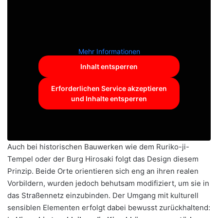
Mehr Informationen
Inhalt entsperren
Erforderlichen Service akzeptieren
und Inhalte entsperren
Auch bei historischen Bauwerken wie dem Ruriko-ji-
Tempel oder der Burg Hirosaki folgt das Design diesem
Prinzip. Beide Orte orientieren sich eng an ihren realen
Vorbildern, wurden jedoch behutsam modifiziert, um sie in
das Straßennetz einzubinden. Der Umgang mit kulturell
sensiblen Elementen erfolgt dabei bewusst zurückhaltend: