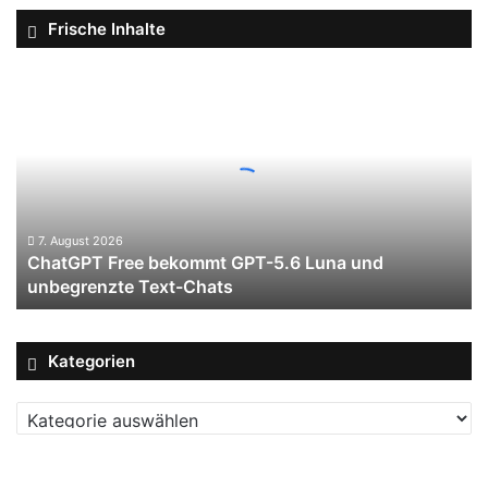
Frische Inhalte
ChatGPT
Free
bekommt
GPT-
5.6
Luna
und
unbegrenzte
7. August 2026
ChatGPT Free bekommt GPT-5.6 Luna und
Text-
unbegrenzte Text-Chats
Chats
Kategorien
Kategorien