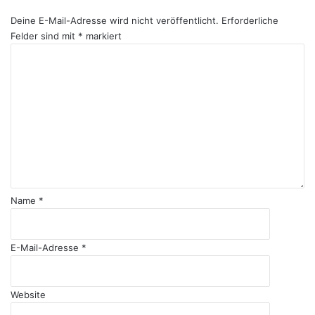
Deine E-Mail-Adresse wird nicht veröffentlicht.
Erforderliche
Felder sind mit
*
markiert
K
o
m
m
e
n
t
a
r
*
Name
*
E-Mail-Adresse
*
Website