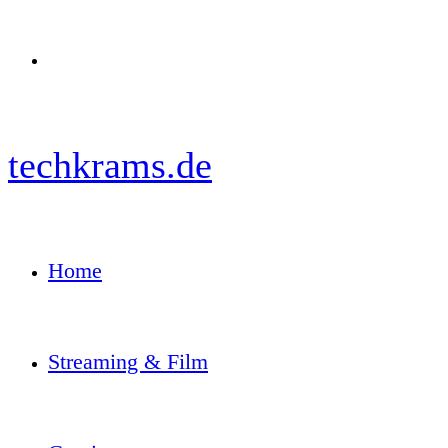
Menü
techkrams.de
Home
Streaming & Film