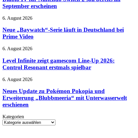
Nintendo
September erscheinen
Switch
2
Neue
6. August 2026
soll
„Baywatch“-
bereits
Serie
Neue „Baywatch“-Serie läuft in Deutschland bei
im
läuft
Prime Video
September
in
erscheinen
Deutschland
Level
6. August 2026
bei
Infinite
Prime
zeigt
Level Infinite zeigt gamescom Line-Up 2026:
Video
gamescom
Control Resonant erstmals spielbar
Line-
Up
Neues
6. August 2026
2026:
Update
Control
zu
Neues Update zu Pokémon Pokopia und
Resonant
Pokémon
Erweiterung „Blubbmeeria“ mit Unterwasserwelt
erstmals
Pokopia
spielbar
erschienen
und
Erweiterung
Kategorien
„Blubbmeeria“
Kategorien
mit
Unterwasserwelt
erschienen