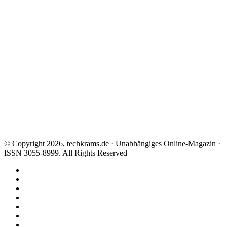
© Copyright 2026, techkrams.de · Unabhängiges Online-Magazin ·
ISSN 3055-8999. All Rights Reserved
Facebook
X
Instagram
Paypal
TikTok
RSS
Threads