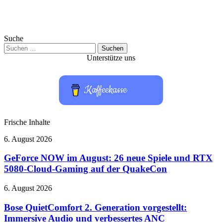
Suche
Suchen
nach:
Unterstütze uns
Kaffeekasse
Frische Inhalte
GeForce
6. August 2026
NOW
im
GeForce NOW im August: 26 neue Spiele und RTX
August:
5080-Cloud-Gaming auf der QuakeCon
26
neue
Bose
6. August 2026
Spiele
QuietComfort
und
2.
Bose QuietComfort 2. Generation vorgestellt:
RTX
Generation
Immersive Audio und verbessertes ANC
5080-