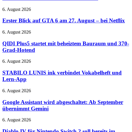
vorgestellt:
Cloud-
Immersive
Gaming
Erster
6. August 2026
Audio
auf
Blick
und
der
auf
Erster Blick auf GTA 6 am 27. August – bei Netflix
verbessertes
QuakeCon
GTA
ANC
6
QIDI
6. August 2026
am
Plus5
27.
startet
QIDI Plus5 startet mit beheiztem Bauraum und 370-
August
mit
Grad-Hotend
–
beheiztem
bei
Bauraum
STABILO
6. August 2026
Netflix
und
LUNIS
370-
ink
STABILO LUNIS ink verbindet Vokabelheft und
Grad-
verbindet
Lern-App
Hotend
Vokabelheft
und
Google
6. August 2026
Lern-
Assistant
App
wird
Google Assistant wird abgeschaltet: Ab September
abgeschaltet:
übernimmt Gemini
Ab
September
Diablo
6. August 2026
übernimmt
IV
Gemini
für
Diablo IV für Nintendo Switch 2 soll bereits im