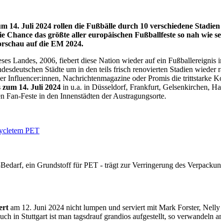
 zum 14. Juli 2024 rollen die Fußbälle durch 10 verschiedene Sta
e Chance das größte aller europäischen Fußballfeste so nah wie sel
orschau auf die EM 2024.
es Landes, 2006, fiebert diese Nation wieder auf ein Fußballereignis 
ndesdeutschen Städte um in den teils frisch renovierten Stadien wieder
ber Influencer:innen, Nachrichtenmagazine oder Promis die trittstark
s zum 14. Juli 2024
in u.a. in Düsseldorf, Frankfurt, Gelsenkirchen, H
en Fan-Feste in den Innenstädten der Austragungsorte.
cycletem PET
Bedarf, ein Grundstoff für PET - trägt zur Verringerung des Verpacku
ert
am 12. Juni 2024 nicht lumpen und serviert mit Mark Forster, Nel
auch in Stuttgart ist man tagsdrauf grandios aufgestellt, so verwa