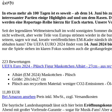
👍
0
👎
0
In etwas mehr als 100 Tagen ist es soweit – ab dem 14. Juni bis
interessanter Partien einige Highlights auf und um dem Rasen. Di
werden eine Reportage-Reihe hierzu für Euch starten. Unsere V
Seit der legendären Weltmeisterschaft im wohl sonnigsten Sommer dies
nicht weltweit, aber weite Teile von Europa strömen wieder in die bu
seinem, sagen wir mal, kreativ veröffentlichten EM-Kader nämlich ü
abhalten kann? Die UEFA EURO 2024 findet vom
14. Juni 2024 bi
nur die Spiele stehen im klaren Fokus sondern auch die großangelegt
223 Bewertungen
UEFA Euro 2024 - Plüsch Figur Maskottchen Albärt - 27cm - aus re
Albärt (EM 2024) Maskottchen - Plüsch
Größe: 20x14x27 cm
Plüsch aus recyceltem Material: weniger CO2-Emissionen - Öl-
11,89 EUR
Bei Amazon ansehen
Preis inkl. MwSt., zzgl. Versandkosten
Die bayrische Landeshauptstadt lässt sich hier beim
Eröffnungskonz
Abend mit großer Vorfreude-Garantie – sogar für Musik-Fans! Aber 