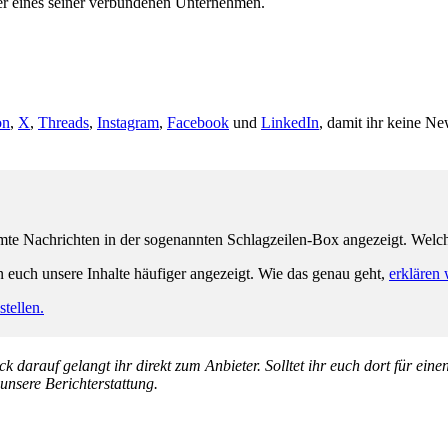
 eines seiner verbundenen Unternehmen.
on
,
X
,
Threads
,
Instagram
,
Facebook
und
LinkedIn
, damit ihr keine Ne
e Nachrichten in der sogenannten Schlagzeilen-Box angezeigt. Welche 
n euch unsere Inhalte häufiger angezeigt. Wie das genau geht,
erklären 
tellen.
k darauf gelangt ihr direkt zum Anbieter. Solltet ihr euch dort für ein
 unsere Berichterstattung.