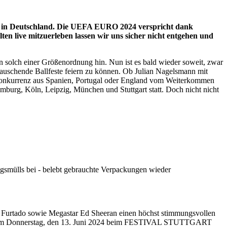
dien in Deutschland. Die UEFA EURO 2024 verspricht dank
ten live mitzuerleben lassen wir uns sicher nicht entgehen und
in solch einer Größenordnung hin. Nun ist es bald wieder soweit, zwar
 rauschende Ballfeste feiern zu können. Ob Julian Nagelsmann mit
e Konkurrenz aus Spanien, Portugal oder England vom Weiterkommen
amburg, Köln, Leipzig, München und Stuttgart statt. Doch nicht nicht
ngsmülls bei - belebt gebrauchte Verpackungen wieder
ly Furtado sowie Megastar Ed Sheeran einen höchst stimmungsvollen
ndeln am Donnerstag, den 13. Juni 2024 beim FESTIVAL STUTTGART