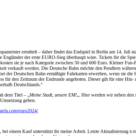
opameister ermittelt – daher findet das Endspiel in Berlin am 14. Juli
ie Engländer der erste EURO-Sieg überhaupt wäre. Tickets für die Spie
ch kosten sie je nach Kategorie zwischen 50 und 600 Euro. Kleiner Fun-
keit verkauft werden. Die Deutsche Bahn möchte den Pendlern während
en bei der Deutschen Bahn ermäßigte Fahrkarten erwerben, wenn sie die
Pass für den Zeitraum der Endrunde angeboten. Dieser gilt für eine Hi
erhalb Deutschlands.“
t dem Titel – „
Meine Stadt, unsere EM!
„. Hier werden wir neben den 
n Umsetzung geben.
e.uefa.com/euro2024/
, bei einem Kauf unterstützt ihr meine Arbeit. Letzte Aktualisierung
8.0