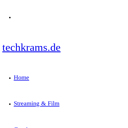
Menü
techkrams.de
Home
Streaming & Film