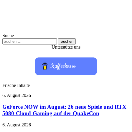
Suche
Suchen
nach:
Unterstütze uns
Kaffeekasse
Frische Inhalte
GeForce
6. August 2026
NOW
im
GeForce NOW im August: 26 neue Spiele und RTX
August:
5080-Cloud-Gaming auf der QuakeCon
26
neue
Bose
6. August 2026
Spiele
QuietComfort