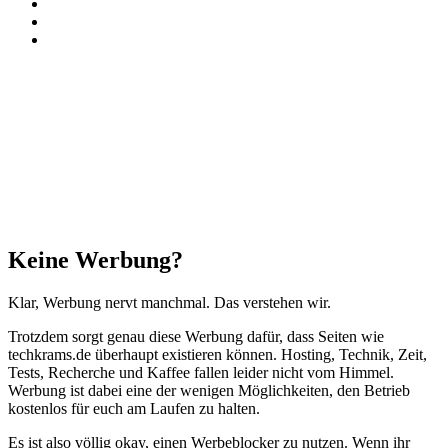
TikTok
RSS
Threads
Facebook
X
WhatsApp
Telegram
Schaltfläche
"Zurück
zum
Anfang"
Schließen
Keine Werbung?
Klar, Werbung nervt manchmal. Das verstehen wir.
Trotzdem sorgt genau diese Werbung dafür, dass Seiten wie
techkrams.de überhaupt existieren können. Hosting, Technik, Zeit,
Tests, Recherche und Kaffee fallen leider nicht vom Himmel.
Werbung ist dabei eine der wenigen Möglichkeiten, den Betrieb
kostenlos für euch am Laufen zu halten.
Es ist also völlig okay, einen Werbeblocker zu nutzen. Wenn ihr