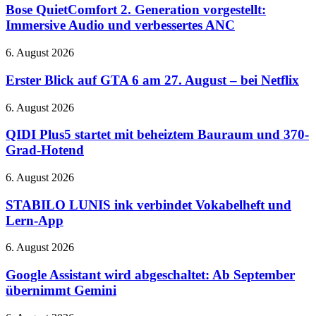
und
2.
Bose QuietComfort 2. Generation vorgestellt:
RTX
Generation
Immersive Audio und verbessertes ANC
5080-
vorgestellt:
Cloud-
Immersive
Gaming
Erster
6. August 2026
Audio
auf
Blick
und
der
auf
Erster Blick auf GTA 6 am 27. August – bei Netflix
verbessertes
QuakeCon
GTA
ANC
6
QIDI
6. August 2026
am
Plus5
27.
startet
QIDI Plus5 startet mit beheiztem Bauraum und 370-
August
mit
Grad-Hotend
–
beheiztem
bei
Bauraum
STABILO
6. August 2026
Netflix
und
LUNIS
370-
ink
STABILO LUNIS ink verbindet Vokabelheft und
Grad-
verbindet
Lern-App
Hotend
Vokabelheft
und
Google
6. August 2026
Lern-
Assistant
App
wird
Google Assistant wird abgeschaltet: Ab September
abgeschaltet:
übernimmt Gemini
Ab
September