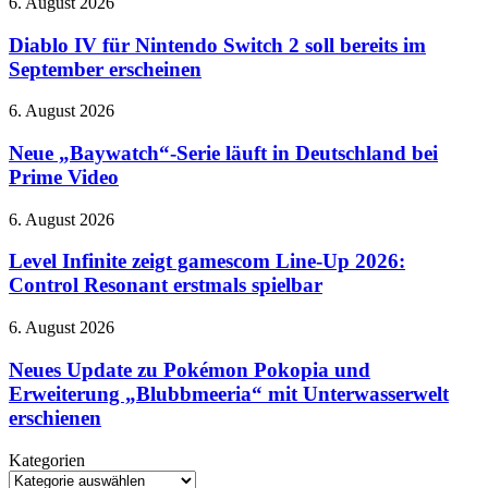
Diablo
6. August 2026
übernimmt
IV
Gemini
für
Diablo IV für Nintendo Switch 2 soll bereits im
Nintendo
September erscheinen
Switch
2
Neue
6. August 2026
soll
„Baywatch“-
bereits
Serie
Neue „Baywatch“-Serie läuft in Deutschland bei
im
läuft
Prime Video
September
in
erscheinen
Deutschland
Level
6. August 2026
bei
Infinite
Prime
zeigt
Level Infinite zeigt gamescom Line-Up 2026:
Video
gamescom
Control Resonant erstmals spielbar
Line-
Up
Neues
6. August 2026
2026:
Update
Control
zu
Neues Update zu Pokémon Pokopia und
Resonant
Pokémon
Erweiterung „Blubbmeeria“ mit Unterwasserwelt
erstmals
Pokopia
spielbar
erschienen
und
Erweiterung
Kategorien
„Blubbmeeria“
Kategorien
mit