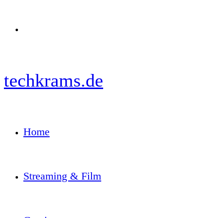
Menü
techkrams.de
Home
Streaming & Film