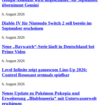
abgeschaltet:
übernimmt Gemini
Ab
September
Diablo
6. August 2026
übernimmt
IV
Gemini
für
Diablo IV für Nintendo Switch 2 soll bereits im
Nintendo
September erscheinen
Switch
2
Neue
6. August 2026
soll
„Baywatch“-
bereits
Serie
Neue „Baywatch“-Serie läuft in Deutschland bei
im
läuft
Prime Video
September
in
erscheinen
Deutschland
Level
6. August 2026
bei
Infinite
Prime
zeigt
Level Infinite zeigt gamescom Line-Up 2026:
Video
gamescom
Control Resonant erstmals spielbar
Line-
Up
Neues
6. August 2026
2026:
Update
Control
zu
Neues Update zu Pokémon Pokopia und
Resonant
Pokémon
Erweiterung „Blubbmeeria“ mit Unterwasserwelt
erstmals
Pokopia
spielbar
erschienen
und