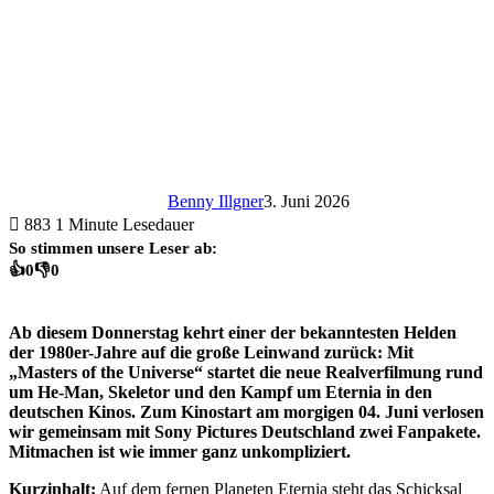
Benny Illgner
3. Juni 2026
883
1 Minute Lesedauer
So stimmen unsere Leser ab:
👍
0
👎
0
Ab diesem Donnerstag kehrt einer der bekanntesten Helden
der 1980er-Jahre auf die große Leinwand zurück: Mit
„Masters of the Universe“ startet die neue Realverfilmung rund
um He-Man, Skeletor und den Kampf um Eternia in den
deutschen Kinos. Zum Kinostart am morgigen 04. Juni verlosen
wir gemeinsam mit Sony Pictures Deutschland zwei Fanpakete.
Mitmachen ist wie immer ganz unkompliziert.
Kurzinhalt:
Auf dem fernen Planeten Eternia steht das Schicksal