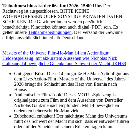
Teilnahmeschluss ist der 06. Juni 2026, 15:00 Uhr.
Der
Rechtsweg ist ausgeschlossen. BITTE KEINE
WOHNADRESSEN ODER SONSTIGE PRIVATEN DATEN
SCHICKEN. Die Gewinner:innen werden persönlich
benachrichtigt. Kinoticket könnten auch digital (PDF) sein. Es
gelten unsere
Teilnahmebedingungen
. Der Versand der Gewinne
erfolgt ausschließlich innerhalb Deutschlands.
Masters of the Universe Film-He-Man 14 cm Actionfigur
Heldenspielzeug, mit akkuratem Aussehen wie Nicholas Nick
Galitzine, 14 bewegliche Gelenke und Schwert der Macht, JKH89
Gut gegen Böse! Diese 14 cm große He-Man-Actionfigur aus
dem Live-Action-Film „Masters of the Universe“ des Jahres
2026 bringt die Schlacht um das Herz von Eternia nach
Hause.
Authentischer Film-Look! Dieses MOTU-Spielzeug ist
originalgetreu zum Film und dem Aussehen von Darsteller
Nicholas Galitzine nachempfunden. Mit 14 beweglichen
Gelenken beherrscht He-Man viele...
Zubehörteil enthalten! Der mächtigste Mann des Universums
führt das Schwert der Macht mit sich, dass er entweder führen
oder auf der Scheide auf seinem Rücken tragen kann.