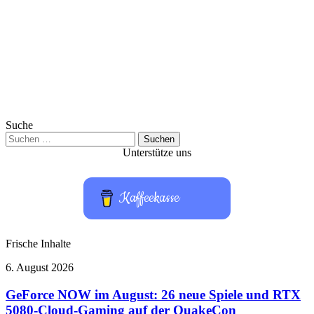
Suche
Suchen
nach:
Unterstütze uns
Kaffeekasse
Frische Inhalte
GeForce
6. August 2026
NOW
im
GeForce NOW im August: 26 neue Spiele und RTX
August:
5080-Cloud-Gaming auf der QuakeCon