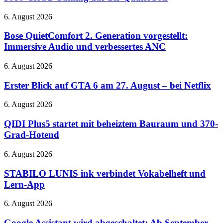
26
neue
Bose
6. August 2026
Spiele
QuietComfort
und
2.
Bose QuietComfort 2. Generation vorgestellt:
RTX
Generation
Immersive Audio und verbessertes ANC
5080-
vorgestellt:
Cloud-
Immersive
Gaming
Erster
6. August 2026
Audio
auf
Blick
und
der
auf
Erster Blick auf GTA 6 am 27. August – bei Netflix
verbessertes
QuakeCon
GTA
ANC
6
QIDI
6. August 2026
am
Plus5
27.
startet
QIDI Plus5 startet mit beheiztem Bauraum und 370-
August
mit
Grad-Hotend
–
beheiztem
bei
Bauraum
STABILO
6. August 2026
Netflix
und
LUNIS
370-
ink
STABILO LUNIS ink verbindet Vokabelheft und
Grad-
verbindet
Lern-App
Hotend
Vokabelheft
und
Google
6. August 2026
Lern-
Assistant
App
wird
Google Assistant wird abgeschaltet: Ab September