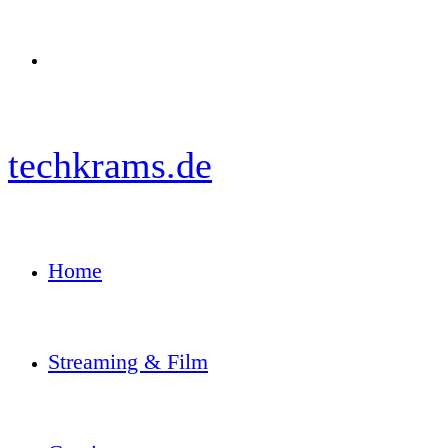
Menü
techkrams.de
Home
Streaming & Film