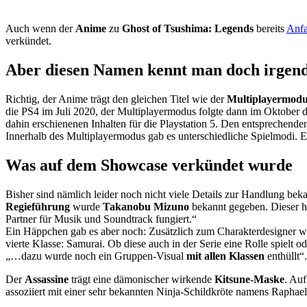
Auch wenn der
Anime
zu
Ghost of Tsushima: Legends
bereits
Anfa
verkündet.
Aber diesen Namen kennt man doch irgen
Richtig, der Anime trägt den gleichen Titel wie der
Multiplayermod
die PS4 im Juli 2020, der Multiplayermodus folgte dann im Oktober 
dahin erschienenen Inhalten für die Playstation 5. Den entsprechende
Innerhalb des Multiplayermodus gab es unterschiedliche Spielmodi. 
Was auf dem Showcase verkündet wurde
Bisher sind nämlich leider noch nicht viele Details zur Handlung b
Regieführung
wurde
Takanobu Mizuno
bekannt gegeben. Dieser ha
Partner für Musik und Soundtrack fungiert.“
Ein Häppchen gab es aber noch: Zusätzlich zum Charakterdesigner 
vierte Klasse: Samurai. Ob diese auch in der Serie eine Rolle spielt o
„…dazu wurde noch ein Gruppen-Visual
mit allen Klassen
enthüllt“.
Der
Assassine
trägt eine dämonischer wirkende
Kitsune-Maske
. Auf
assoziiert mit einer sehr bekannten Ninja-Schildkröte namens Raphael