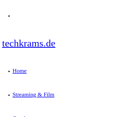
Menü
techkrams.de
Home
Streaming & Film