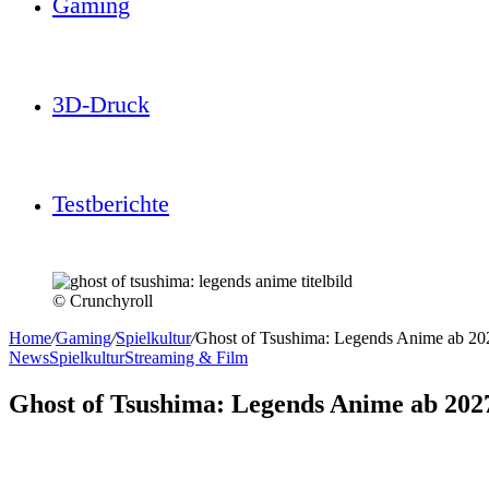
Gaming
3D-Druck
Testberichte
© Crunchyroll
Home
/
Gaming
/
Spielkultur
/
Ghost of Tsushima: Legends Anime ab 202
News
Spielkultur
Streaming & Film
Ghost of Tsushima: Legends Anime ab 202