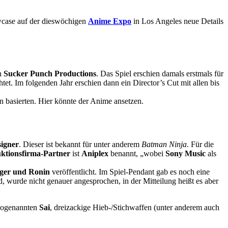
case auf der dieswöchigen
Anime Expo
in Los Angeles neue Details
n
Sucker Punch Productions
. Das Spiel erschien damals erstmals für
htet. Im folgenden Jahr erschien dann ein Director’s Cut mit allen bis
 basierten. Hier könnte der Anime ansetzen.
signer
. Dieser ist bekannt für unter anderem
Batman Ninja
. Für die
ktionsfirma-Partner
ist
Aniplex
benannt, „wobei
Sony Music
als
äger und Ronin
veröffentlicht. Im Spiel-Pendant gab es noch eine
nd, wurde nicht genauer angesprochen, in der Mitteilung heißt es aber
 sogenannten
Sai
, dreizackige Hieb-/Stichwaffen (unter anderem auch