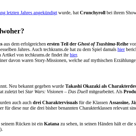
ng letzten Jahres angekündigt
wurde, hat
Crunchyroll
bei ihrem Show
dwoher?
us
aus dem erfolgreichen
ersten Teil der
Ghost of Tsushima-
Reihe
vo
desselben Jahres. Auch techkrams.de hat zu dem Spiel damals
hier
beric
n Artikel von techkrams.de findet ihr
hier
.
Einer davon waren Story-Missionen, welche auf mythischen Erzählungen
ekannt. Neu bekannt gegeben wurde
Takashi Okazaki als Charakterde
t zuletzt bei
Star Wars: Visionen
–
Das Duell
mitgearbeitet. Als
Produ
wurden auch auch
drei Charaktervisuals
für die Klassen
Assassine, J
der für diese nur die drei bisher benannten Charakterklassen relevant si
 seinem Rücken ist ein
Katana
zu sehen, in seinen Händen hält er die
).