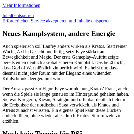
Mehr Informationen
Inhalt entsperren
Erforderlichen Service akzeptieren und Inhalte entsperren
Neues Kampfsystem, andere Energie
Auch spielerisch soll Laufey anders wirken als Kratos. Statt reiner
Wucht, Axt in Gesicht und fertig, setzt Faye stärker auf
Beweglichkeit und Magie. Der erste Gameplay-Auftritt zeigte
bereits einen deutlich akrobatischeren Kampfstil. Das heißt nicht,
dass God of War plötzlich zimperlich wird. Es heißt nur, dass
diesmal nicht jeder Raum mit der Eleganz eines wütenden
Kühlschranks leergeräumt wird.
Der Ansatz passt zur Figur. Faye war nie nur „Kratos’ Frau“, auch
wenn die Spiele sie lange genau so im Hintergrund gehalten haben.
Sie war Kriegerin, Riesin, Strategin und offenbar deutlich tiefer in
die Ereignisse der nordischen Saga verwickelt, als Kratos und
Atreus zunächst wussten. Ein eigenes Spiel kann diese Lücken
endlich füllen, ohne wieder alles durch Kratos’ Stirnrunzeln zu
erzählen.
Noch kein Termin für PS5