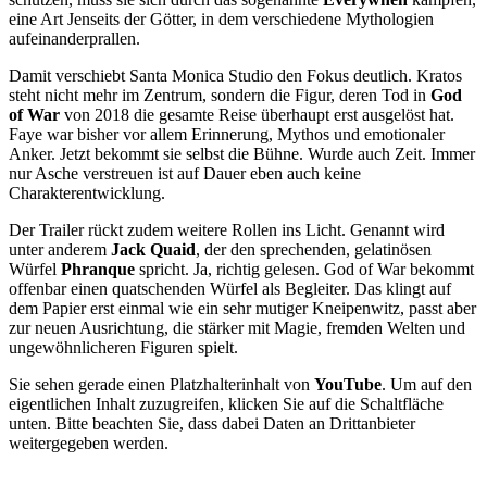
eine Art Jenseits der Götter, in dem verschiedene Mythologien
aufeinanderprallen.
Damit verschiebt Santa Monica Studio den Fokus deutlich. Kratos
steht nicht mehr im Zentrum, sondern die Figur, deren Tod in
God
of War
von 2018 die gesamte Reise überhaupt erst ausgelöst hat.
Faye war bisher vor allem Erinnerung, Mythos und emotionaler
Anker. Jetzt bekommt sie selbst die Bühne. Wurde auch Zeit. Immer
nur Asche verstreuen ist auf Dauer eben auch keine
Charakterentwicklung.
Der Trailer rückt zudem weitere Rollen ins Licht. Genannt wird
unter anderem
Jack Quaid
, der den sprechenden, gelatinösen
Würfel
Phranque
spricht. Ja, richtig gelesen. God of War bekommt
offenbar einen quatschenden Würfel als Begleiter. Das klingt auf
dem Papier erst einmal wie ein sehr mutiger Kneipenwitz, passt aber
zur neuen Ausrichtung, die stärker mit Magie, fremden Welten und
ungewöhnlicheren Figuren spielt.
Sie sehen gerade einen Platzhalterinhalt von
YouTube
. Um auf den
eigentlichen Inhalt zuzugreifen, klicken Sie auf die Schaltfläche
unten. Bitte beachten Sie, dass dabei Daten an Drittanbieter
weitergegeben werden.