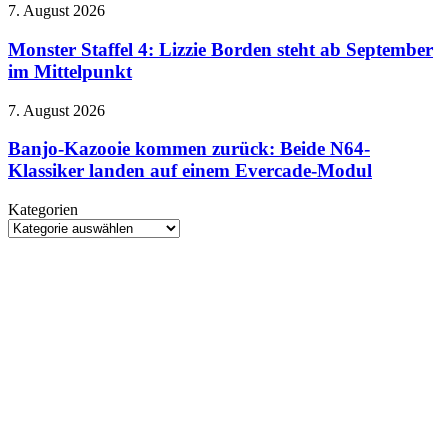
September
Monster
7. August 2026
ins
Staffel
Kino
4:
Monster Staffel 4: Lizzie Borden steht ab September
Lizzie
im Mittelpunkt
Borden
steht
Banjo-
7. August 2026
ab
Kazooie
September
kommen
Banjo-Kazooie kommen zurück: Beide N64-
im
zurück:
Klassiker landen auf einem Evercade-Modul
Mittelpunkt
Beide
N64-
Kategorien
Klassiker
Kategorien
landen
auf
einem
Evercade-
Modul