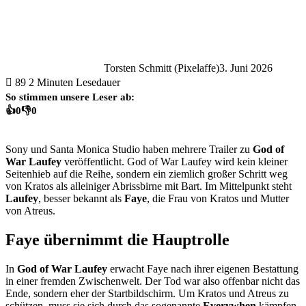
Torsten Schmitt (Pixelaffe)
3. Juni 2026
89
2 Minuten Lesedauer
So stimmen unsere Leser ab:
👍
0
👎
0
Sony und Santa Monica Studio haben mehrere Trailer zu
God of
War Laufey
veröffentlicht. God of War Laufey wird kein kleiner
Seitenhieb auf die Reihe, sondern ein ziemlich großer Schritt weg
von Kratos als alleiniger Abrissbirne mit Bart. Im Mittelpunkt steht
Laufey
, besser bekannt als
Faye
, die Frau von Kratos und Mutter
von Atreus.
Faye übernimmt die Hauptrolle
In
God of War Laufey
erwacht Faye nach ihrer eigenen Bestattung
in einer fremden Zwischenwelt. Der Tod war also offenbar nicht das
Ende, sondern eher der Startbildschirm. Um Kratos und Atreus zu
schützen, muss sie sich durch das sogenannte
Everywhen
kämpfen,