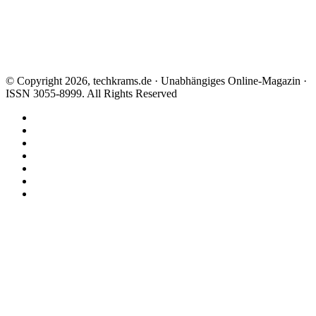
© Copyright 2026, techkrams.de · Unabhängiges Online-Magazin ·
ISSN 3055-8999. All Rights Reserved
Facebook
X
Instagram
Paypal
TikTok
RSS
Threads
Facebook
X
WhatsApp
Telegram
Schaltfläche
"Zurück
zum
Anfang"