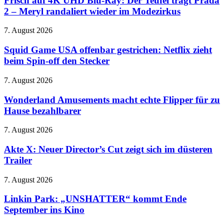
Frisch auf 4K UHD Blu-Ray: Der Teufel trägt Prada
ordnet
UHD
Änderungen
2 – Meryl randaliert wieder im Modezirkus
Blu-
bei
Ray:
Facebook
Squid
7. August 2026
Der
und
Game
Teufel
Instagram
USA
Squid Game USA offenbar gestrichen: Netflix zieht
trägt
an
offenbar
beim Spin-off den Stecker
Prada
gestrichen:
2
Netflix
–
Wonderland
7. August 2026
zieht
Meryl
Amusements
beim
randaliert
macht
Wonderland Amusements macht echte Flipper für zu
Spin-
wieder
echte
Hause bezahlbarer
off
im
Flipper
den
Modezirkus
für
Stecker
Akte
7. August 2026
zu
X:
Hause
Neuer
Akte X: Neuer Director’s Cut zeigt sich im düsteren
bezahlbarer
Director’s
Trailer
Cut
zeigt
Linkin
7. August 2026
sich
Park:
im
„UNSHATTER“
Linkin Park: „UNSHATTER“ kommt Ende
düsteren
kommt
September ins Kino
Trailer
Ende