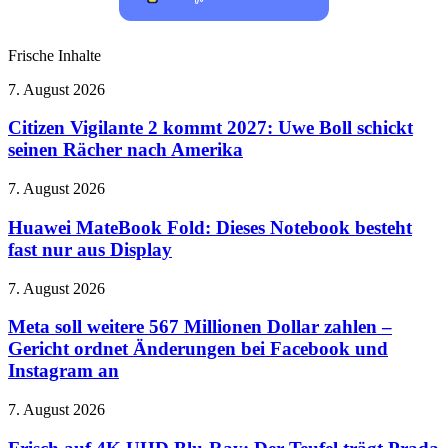
Frische Inhalte
Citizen
7. August 2026
Vigilante
2
Citizen Vigilante 2 kommt 2027: Uwe Boll schickt
kommt
seinen Rächer nach Amerika
2027:
Uwe
Huawei
7. August 2026
Boll
MateBook
schickt
Fold:
Huawei MateBook Fold: Dieses Notebook besteht
seinen
Dieses
fast nur aus Display
Rächer
Notebook
nach
besteht
Amerika
Meta
7. August 2026
fast
soll
nur
weitere
Meta soll weitere 567 Millionen Dollar zahlen –
aus
567
Gericht ordnet Änderungen bei Facebook und
Display
Millionen
Instagram an
Dollar
zahlen
Frisch
7. August 2026
–
auf
Gericht
4K