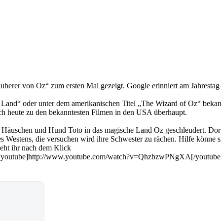
auberer von Oz“ zum ersten Mal gezeigt. Google erinniert am Jahrest
and“ oder unter dem amerikanischen Titel „The Wizard of Oz“ bekannt.
ch heute zu den bekanntesten Filmen in den USA überhaupt.
Häuschen und Hund Toto in das magische Land Oz geschleudert. Dort l
es Westens, die versuchen wird ihre Schwester zu rächen. Hilfe könn
ht ihr nach dem Klick
[youtube]http://www.youtube.com/watch?v=QhzbzwPNgXA[/youtube