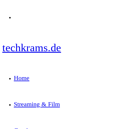
Menü
techkrams.de
Home
Streaming & Film