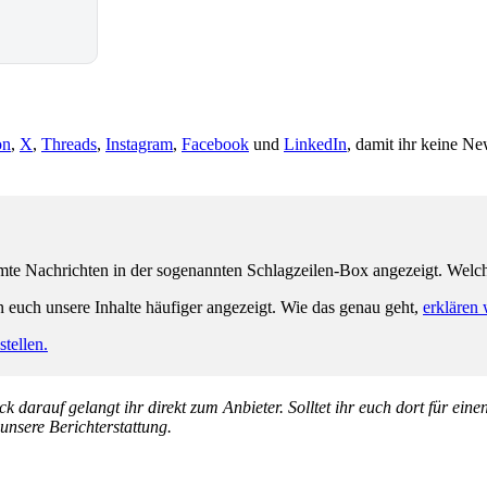
on
,
X
,
Threads
,
Instagram
,
Facebook
und
LinkedIn
, damit ihr keine Ne
e Nachrichten in der sogenannten Schlagzeilen-Box angezeigt. Welche 
n euch unsere Inhalte häufiger angezeigt. Wie das genau geht,
erklären 
tellen.
k darauf gelangt ihr direkt zum Anbieter. Solltet ihr euch dort für ein
 unsere Berichterstattung.