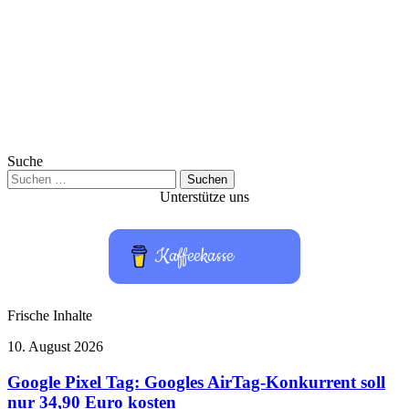
Suche
Suchen
nach:
Unterstütze uns
Kaffeekasse
Frische Inhalte
Google
10. August 2026
Pixel
Tag:
Google Pixel Tag: Googles AirTag-Konkurrent soll
Googles
nur 34,90 Euro kosten