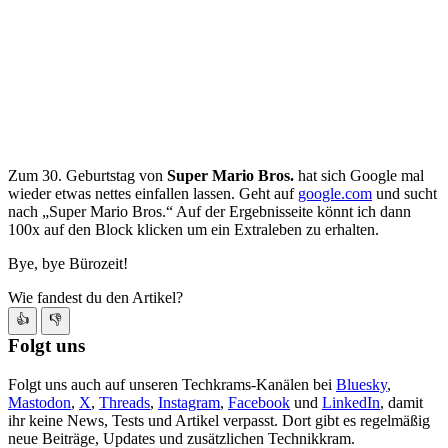
Zum 30. Geburtstag von
Super Mario Bros.
hat sich Google mal
wieder etwas nettes einfallen lassen. Geht auf
google.com
und sucht
nach „Super Mario Bros.“ Auf der Ergebnisseite könnt ich dann
100x auf den Block klicken um ein Extraleben zu erhalten.
Bye, bye Bürozeit!
Wie fandest du den Artikel?
👍
👎
Folgt uns
Folgt uns auch auf unseren Techkrams-Kanälen bei
Bluesky
,
Mastodon
,
X
,
Threads
,
Instagram
,
Facebook
und
LinkedIn
, damit
ihr keine News, Tests und Artikel verpasst. Dort gibt es regelmäßig
neue Beiträge, Updates und zusätzlichen Technikkram.