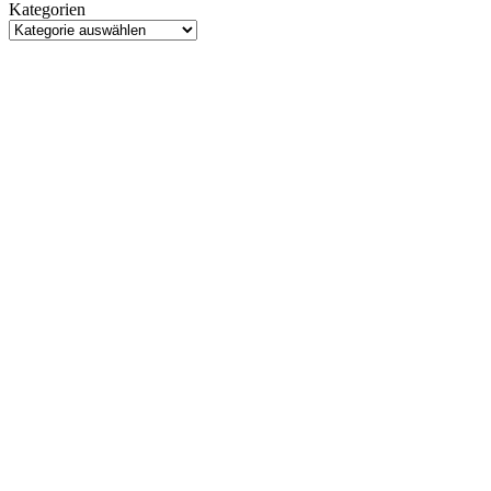
Kategorien
bei
Kategorien
der
Gamescom
Opening
Night
Live
angekündigt