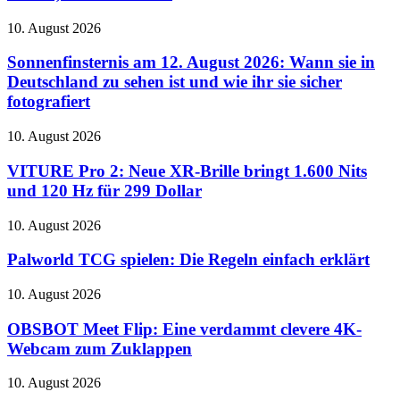
AirTag-
Konkurrent
Sonnenfinsternis
10. August 2026
soll
am
nur
12.
Sonnenfinsternis am 12. August 2026: Wann sie in
34,90
August
Deutschland zu sehen ist und wie ihr sie sicher
Euro
2026:
kosten
fotografiert
Wann
sie
VITURE
10. August 2026
in
Pro
Deutschland
2:
VITURE Pro 2: Neue XR-Brille bringt 1.600 Nits
zu
Neue
sehen
und 120 Hz für 299 Dollar
XR-
ist
Brille
und
Palworld
10. August 2026
bringt
wie
TCG
1.600
ihr
spielen:
Palworld TCG spielen: Die Regeln einfach erklärt
Nits
sie
Die
und
sicher
Regeln
OBSBOT
10. August 2026
120
fotografiert
einfach
Meet
Hz
erklärt
Flip:
OBSBOT Meet Flip: Eine verdammt clevere 4K-
für
Eine
299
Webcam zum Zuklappen
verdammt
Dollar
clevere
Wero
10. August 2026
4K-
startet