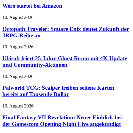
Webcam
bei
Wero startet bei Amazon
zum
Amazon
Zuklappen
Octopath
10. August 2026
Traveler:
Square
Octopath Traveler: Square Enix deutet Zukunft der
Enix
JRPG-Reihe an
deutet
Zukunft
Ubisoft
10. August 2026
der
feiert
JRPG-
25
Ubisoft feiert 25 Jahre Ghost Recon mit 4K-Update
Reihe
Jahre
und Community-Aktionen
an
Ghost
Recon
Palworld
10. August 2026
mit
TCG:
4K-
Scalper
Palworld TCG: Scalper treiben seltene Karten
Update
treiben
bereits auf Tausende Dollar
und
seltene
Community-
Karten
Aktionen
Final
10. August 2026
bereits
Fantasy
auf
VII
Final Fantasy VII Revelation: Neuer Einblick bei
Tausende
Revelation:
der Gamescom Opening Night Live angekündigt
Dollar
Neuer
Einblick