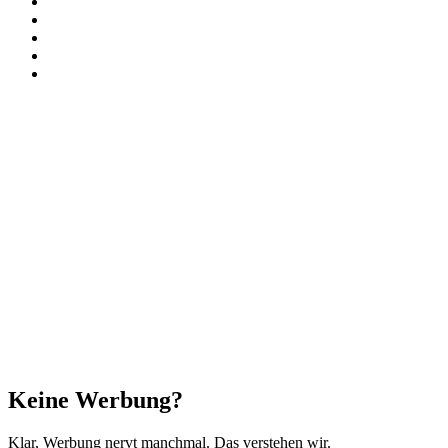
Instagram
Paypal
TikTok
RSS
Threads
Facebook
X
WhatsApp
Telegram
Schaltfläche
"Zurück
zum
Anfang"
Schließen
Keine Werbung?
Klar, Werbung nervt manchmal. Das verstehen wir.