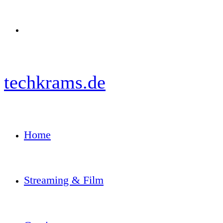
Menü
techkrams.de
Home
Streaming & Film