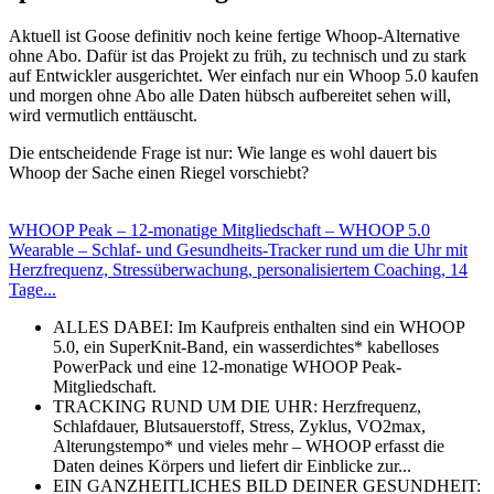
Aktuell ist Goose definitiv noch keine fertige Whoop-Alternative
ohne Abo. Dafür ist das Projekt zu früh, zu technisch und zu stark
auf Entwickler ausgerichtet. Wer einfach nur ein Whoop 5.0 kaufen
und morgen ohne Abo alle Daten hübsch aufbereitet sehen will,
wird vermutlich enttäuscht.
Die entscheidende Frage ist nur: Wie lange es wohl dauert bis
Whoop der Sache einen Riegel vorschiebt?
WHOOP Peak – 12-monatige Mitgliedschaft – WHOOP 5.0
Wearable – Schlaf- und Gesundheits-Tracker rund um die Uhr mit
Herzfrequenz, Stressüberwachung, personalisiertem Coaching, 14
Tage...
ALLES DABEI: Im Kaufpreis enthalten sind ein WHOOP
5.0, ein SuperKnit-Band, ein wasserdichtes* kabelloses
PowerPack und eine 12-monatige WHOOP Peak-
Mitgliedschaft.
TRACKING RUND UM DIE UHR: Herzfrequenz,
Schlafdauer, Blutsauerstoff, Stress, Zyklus, VO2max,
Alterungstempo* und vieles mehr – WHOOP erfasst die
Daten deines Körpers und liefert dir Einblicke zur...
EIN GANZHEITLICHES BILD DEINER GESUNDHEIT: