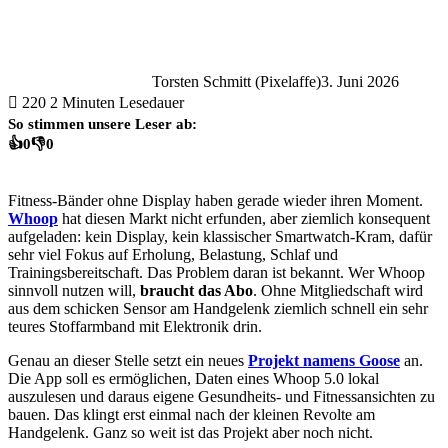
Torsten Schmitt (Pixelaffe)
3. Juni 2026
220
2 Minuten Lesedauer
So stimmen unsere Leser ab:
👍
0
👎
0
Fitness-Bänder ohne Display haben gerade wieder ihren Moment.
Whoop
hat diesen Markt nicht erfunden, aber ziemlich konsequent
aufgeladen: kein Display, kein klassischer Smartwatch-Kram, dafür
sehr viel Fokus auf Erholung, Belastung, Schlaf und
Trainingsbereitschaft. Das Problem daran ist bekannt. Wer Whoop
sinnvoll nutzen will,
braucht das Abo
. Ohne Mitgliedschaft wird
aus dem schicken Sensor am Handgelenk ziemlich schnell ein sehr
teures Stoffarmband mit Elektronik drin.
Genau an dieser Stelle setzt ein neues
Projekt namens Goose
an.
Die App soll es ermöglichen, Daten eines Whoop 5.0 lokal
auszulesen und daraus eigene Gesundheits- und Fitnessansichten zu
bauen. Das klingt erst einmal nach der kleinen Revolte am
Handgelenk. Ganz so weit ist das Projekt aber noch nicht.