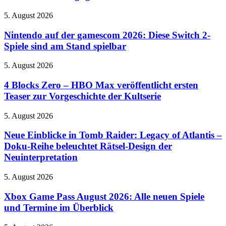
Hunter
mit
Wilds
Rush-
Nintendo
5. August 2026
Demo
Squad-
auf
und
System
der
Nintendo auf der gamescom 2026: Diese Switch 2-
kündigt
ein
gamescom
Spiele sind am Stand spielbar
globale
2026:
Meisterschaft
Diese
an
4
5. August 2026
Switch
Blocks
2-
Zero
4 Blocks Zero – HBO Max veröffentlicht ersten
Spiele
–
Teaser zur Vorgeschichte der Kultserie
sind
HBO
am
Max
Stand
Neue
5. August 2026
veröffentlicht
spielbar
Einblicke
ersten
in
Neue Einblicke in Tomb Raider: Legacy of Atlantis –
Teaser
Tomb
Doku-Reihe beleuchtet Rätsel-Design der
zur
Raider:
Vorgeschichte
Neuinterpretation
Legacy
der
of
Kultserie
Xbox
5. August 2026
Atlantis
Game
–
Pass
Xbox Game Pass August 2026: Alle neuen Spiele
Doku-
August
Reihe
und Termine im Überblick
2026:
beleuchtet
Alle
Rätsel-