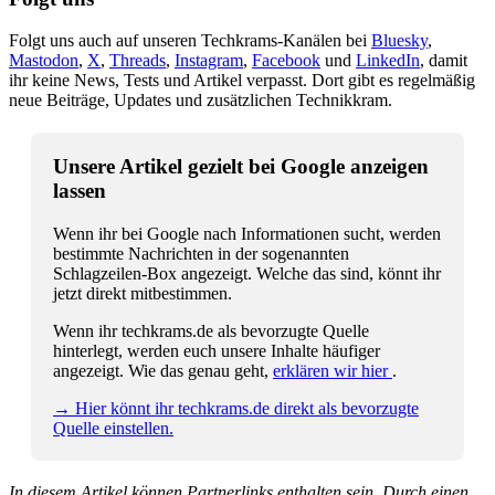
Folgt uns auch auf unseren Techkrams-Kanälen bei
Bluesky
,
Mastodon
,
X
,
Threads
,
Instagram
,
Facebook
und
LinkedIn
, damit
ihr keine News, Tests und Artikel verpasst. Dort gibt es regelmäßig
neue Beiträge, Updates und zusätzlichen Technikkram.
Unsere Artikel gezielt bei Google anzeigen
lassen
Wenn ihr bei Google nach Informationen sucht, werden
bestimmte Nachrichten in der sogenannten
Schlagzeilen-Box angezeigt. Welche das sind, könnt ihr
jetzt direkt mitbestimmen.
Wenn ihr techkrams.de als bevorzugte Quelle
hinterlegt, werden euch unsere Inhalte häufiger
angezeigt. Wie das genau geht,
erklären wir hier
.
→ Hier könnt ihr techkrams.de direkt als bevorzugte
Quelle einstellen.
In diesem Artikel können Partnerlinks enthalten sein. Durch einen