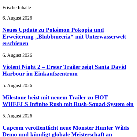
Frische Inhalte
Neues
6. August 2026
Update
zu
Neues Update zu Pokémon Pokopia und
Pokémon
Erweiterung „Blubbmeeria“ mit Unterwasserwelt
Pokopia
erschienen
und
Erweiterung
Violent
6. August 2026
„Blubbmeeria“
Night
mit
2
Violent Night 2 – Erster Trailer zeigt Santa David
Unterwasserwelt
–
erschienen
Harbour im Einkaufszentrum
Erster
Trailer
Milestone
5. August 2026
zeigt
heizt
Santa
mit
Milestone heizt mit neuem Trailer zu HOT
David
neuem
WHEELS Infinite Rush mit Rush-Squad-System ein
Harbour
Trailer
im
zu
Einkaufszentrum
Capcom
5. August 2026
HOT
veröffentlicht
WHEELS
neue
Capcom veröffentlicht neue Monster Hunter Wilds
Infinite
Monster
Demo und kündigt globale Meisterschaft an
Rush