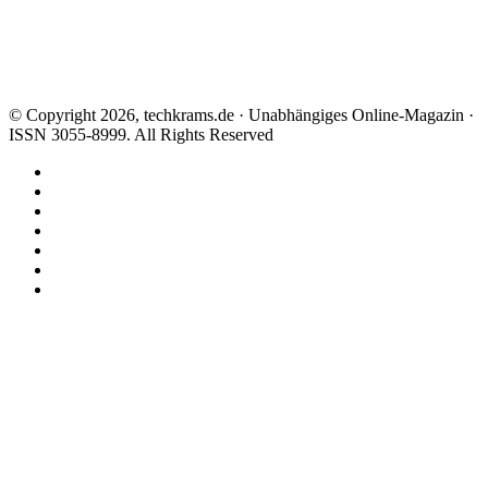
© Copyright 2026, techkrams.de · Unabhängiges Online-Magazin ·
ISSN 3055-8999. All Rights Reserved
Facebook
X
Instagram
Paypal
TikTok
RSS
Threads
Facebook
X
WhatsApp
Telegram
Schaltfläche
"Zurück
zum
Anfang"