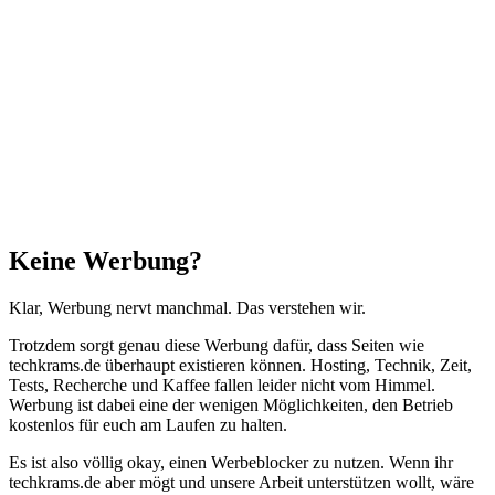
Facebook
X
WhatsApp
Telegram
Schaltfläche
"Zurück
zum
Anfang"
Schließen
Keine Werbung?
Klar, Werbung nervt manchmal. Das verstehen wir.
Trotzdem sorgt genau diese Werbung dafür, dass Seiten wie
techkrams.de überhaupt existieren können. Hosting, Technik, Zeit,
Tests, Recherche und Kaffee fallen leider nicht vom Himmel.
Werbung ist dabei eine der wenigen Möglichkeiten, den Betrieb
kostenlos für euch am Laufen zu halten.
Es ist also völlig okay, einen Werbeblocker zu nutzen. Wenn ihr
techkrams.de aber mögt und unsere Arbeit unterstützen wollt, wäre