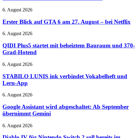
vorgestellt:
Cloud-
Immersive
Gaming
Erster
6. August 2026
Audio
auf
Blick
und
der
auf
Erster Blick auf GTA 6 am 27. August – bei Netflix
verbessertes
QuakeCon
GTA
ANC
6
QIDI
6. August 2026
am
Plus5
27.
startet
QIDI Plus5 startet mit beheiztem Bauraum und 370-
August
mit
Grad-Hotend
–
beheiztem
bei
Bauraum
STABILO
6. August 2026
Netflix
und
LUNIS
370-
ink
STABILO LUNIS ink verbindet Vokabelheft und
Grad-
verbindet
Lern-App
Hotend
Vokabelheft
und
Google
6. August 2026
Lern-
Assistant
App
wird
Google Assistant wird abgeschaltet: Ab September
abgeschaltet:
übernimmt Gemini
Ab
September
Diablo
6. August 2026
übernimmt
IV
Gemini
für
Diablo IV für Nintendo Switch 2 soll bereits im