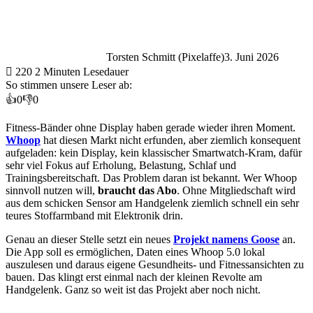
Torsten Schmitt (Pixelaffe)
3. Juni 2026
220
2 Minuten Lesedauer
So stimmen unsere Leser ab:
👍
0
👎
0
Fitness-Bänder ohne Display haben gerade wieder ihren Moment.
Whoop
hat diesen Markt nicht erfunden, aber ziemlich konsequent
aufgeladen: kein Display, kein klassischer Smartwatch-Kram, dafür
sehr viel Fokus auf Erholung, Belastung, Schlaf und
Trainingsbereitschaft. Das Problem daran ist bekannt. Wer Whoop
sinnvoll nutzen will,
braucht das Abo
. Ohne Mitgliedschaft wird
aus dem schicken Sensor am Handgelenk ziemlich schnell ein sehr
teures Stoffarmband mit Elektronik drin.
Genau an dieser Stelle setzt ein neues
Projekt namens Goose
an.
Die App soll es ermöglichen, Daten eines Whoop 5.0 lokal
auszulesen und daraus eigene Gesundheits- und Fitnessansichten zu
bauen. Das klingt erst einmal nach der kleinen Revolte am
Handgelenk. Ganz so weit ist das Projekt aber noch nicht.