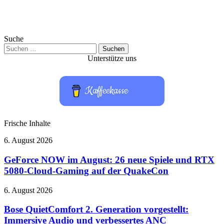
Suche
Suchen
nach:
Unterstütze uns
Kaffeekasse
Frische Inhalte
GeForce
6. August 2026
NOW
im
GeForce NOW im August: 26 neue Spiele und RTX
August:
5080-Cloud-Gaming auf der QuakeCon
26
neue
Bose
6. August 2026
Spiele
QuietComfort
und
2.
Bose QuietComfort 2. Generation vorgestellt:
RTX
Generation
Immersive Audio und verbessertes ANC
5080-