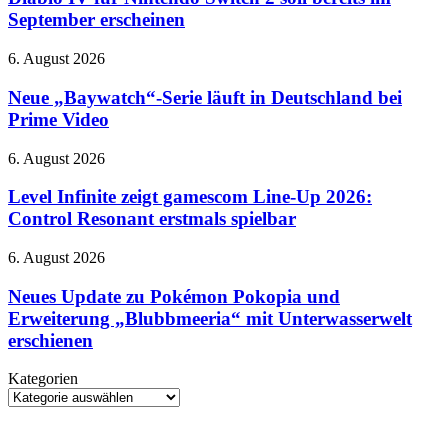
Nintendo
September erscheinen
Switch
2
Neue
6. August 2026
soll
„Baywatch“-
bereits
Serie
Neue „Baywatch“-Serie läuft in Deutschland bei
im
läuft
Prime Video
September
in
erscheinen
Deutschland
Level
6. August 2026
bei
Infinite
Prime
zeigt
Level Infinite zeigt gamescom Line-Up 2026:
Video
gamescom
Control Resonant erstmals spielbar
Line-
Up
Neues
6. August 2026
2026:
Update
Control
zu
Neues Update zu Pokémon Pokopia und
Resonant
Pokémon
Erweiterung „Blubbmeeria“ mit Unterwasserwelt
erstmals
Pokopia
spielbar
erschienen
und
Erweiterung
Kategorien
„Blubbmeeria“
Kategorien
mit
Unterwasserwelt
erschienen