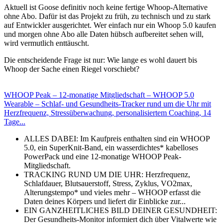
Aktuell ist Goose definitiv noch keine fertige Whoop-Alternative
ohne Abo. Dafür ist das Projekt zu früh, zu technisch und zu stark
auf Entwickler ausgerichtet. Wer einfach nur ein Whoop 5.0 kaufen
und morgen ohne Abo alle Daten hübsch aufbereitet sehen will,
wird vermutlich enttäuscht.
Die entscheidende Frage ist nur: Wie lange es wohl dauert bis
Whoop der Sache einen Riegel vorschiebt?
WHOOP Peak – 12-monatige Mitgliedschaft – WHOOP 5.0
Wearable – Schlaf- und Gesundheits-Tracker rund um die Uhr mit
Herzfrequenz, Stressüberwachung, personalisiertem Coaching, 14
Tage...
ALLES DABEI: Im Kaufpreis enthalten sind ein WHOOP
5.0, ein SuperKnit-Band, ein wasserdichtes* kabelloses
PowerPack und eine 12-monatige WHOOP Peak-
Mitgliedschaft.
TRACKING RUND UM DIE UHR: Herzfrequenz,
Schlafdauer, Blutsauerstoff, Stress, Zyklus, VO2max,
Alterungstempo* und vieles mehr – WHOOP erfasst die
Daten deines Körpers und liefert dir Einblicke zur...
EIN GANZHEITLICHES BILD DEINER GESUNDHEIT:
Der Gesundheits-Monitor informiert dich über Vitalwerte wie