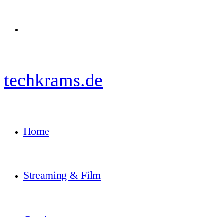
Menü
techkrams.de
Home
Streaming & Film