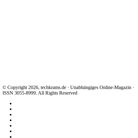
© Copyright 2026, techkrams.de · Unabhängiges Online-Magazin ·
ISSN 3055-8999. All Rights Reserved
Facebook
X
Instagram
Paypal
TikTok
RSS
Threads