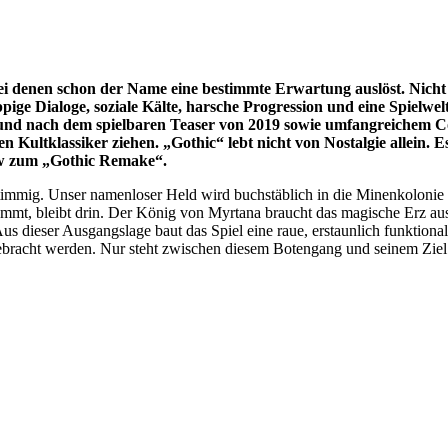
ei denen schon der Name eine bestimmte Erwartung auslöst. Nicht 
pige Dialoge, soziale Kälte, harsche Progression und eine Spielwel
 und nach dem spielbaren Teaser von 2019 sowie umfangreichem C
en Kultklassiker ziehen. „Gothic“ lebt nicht von Nostalgie allein.
ew zum „Gothic Remake“.
stimmig. Unser namenloser Held wird buchstäblich in die Minenkolonie
ommt, bleibt drin. Der König von Myrtana braucht das magische Erz au
ser Ausgangslage baut das Spiel eine raue, erstaunlich funktionale G
 gebracht werden. Nur steht zwischen diesem Botengang und seinem Zie