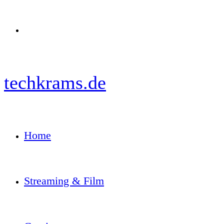
Menü
techkrams.de
Home
Streaming & Film