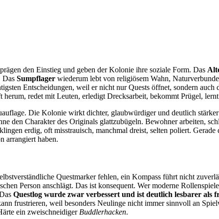
 prägen den Einstieg und geben der Kolonie ihre soziale Form. Das
Alt
r. Das
Sumpflager
wiederum lebt von religiösem Wahn, Naturverbund
chtigsten Entscheidungen, weil er nicht nur Quests öffnet, sondern auch d
 herum, redet mit Leuten, erledigt Drecksarbeit, bekommt Prügel, lern
uflage. Die Kolonie wirkt dichter, glaubwürdiger und deutlich stärker 
ne den Charakter des Originals glattzubügeln. Bewohner arbeiten, schla
klingen erdig, oft misstrauisch, manchmal dreist, selten poliert. Gerade
n arrangiert haben.
selbstverständliche Questmarker fehlen, ein Kompass führt nicht zuve
chen Person anschlägt. Das ist konsequent. Wer moderne Rollenspiele g
. Das
Questlog wurde zwar verbessert und ist deutlich lesbarer als 
n frustrieren, weil besonders Neulinge nicht immer sinnvoll an Spie
 Härte ein zweischneidiger
Buddlerhacken
.