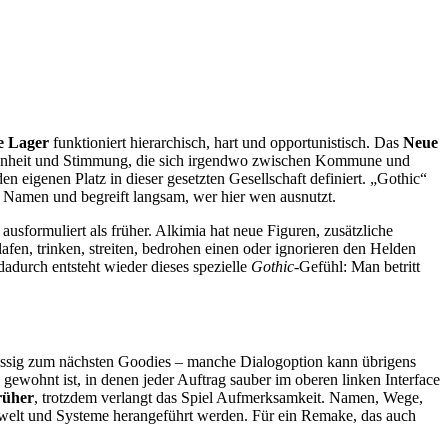
e Lager
funktioniert hierarchisch, hart und opportunistisch. Das
Neue
enheit und Stimmung, die sich irgendwo zwischen Kommune und
en eigenen Platz in dieser gesetzten Gesellschaft definiert. „Gothic“
t Namen und begreift langsam, wer hier wen ausnutzt.
ausformuliert als früher. Alkimia hat neue Figuren, zusätzliche
fen, trinken, streiten, bedrohen einen oder ignorieren den Helden
 dadurch entsteht wieder dieses spezielle
Gothic
-Gefühl: Man betritt
rlässig zum nächsten Goodies – manche Dialogoption kann übrigens
ewohnt ist, in denen jeder Auftrag sauber im oberen linken Interface
früher
, trotzdem verlangt das Spiel Aufmerksamkeit. Namen, Wege,
lwelt und Systeme herangeführt werden. Für ein Remake, das auch