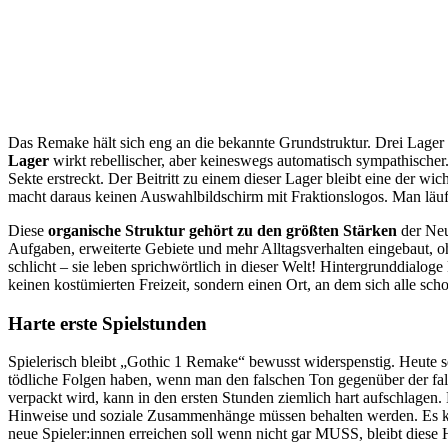
Das Remake hält sich eng an die bekannte Grundstruktur. Drei Lager
Lager
wirkt rebellischer, aber keineswegs automatisch sympathische
Sekte erstreckt. Der Beitritt zu einem dieser Lager bleibt eine der wi
macht daraus keinen Auswahlbildschirm mit Fraktionslogos. Man läuft
Diese
organische Struktur gehört zu den größten Stärken
der Neua
Aufgaben, erweiterte Gebiete und mehr Alltagsverhalten eingebaut, oh
schlicht – sie leben sprichwörtlich in dieser Welt! Hintergrunddialoge 
keinen kostümierten Freizeit, sondern einen Ort, an dem sich alle scho
Harte erste Spielstunden
Spielerisch bleibt „Gothic 1 Remake“ bewusst widerspenstig. Heute 
tödliche Folgen haben, wenn man den falschen Ton gegenüber der fals
verpackt wird, kann in den ersten Stunden ziemlich hart aufschlagen
Hinweise und soziale Zusammenhänge müssen behalten werden. Es kan
neue Spieler:innen erreichen soll wenn nicht gar MUSS, bleibt diese