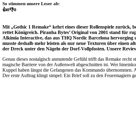
So stimmen unsere Leser ab:
👍
0
👎
0
Mit „Gothic 1 Remake“ kehrt eines dieser Rollenspiele zurück, b
rettet Königreich. Piranha Bytes’ Original von 2001 stand für rup
Alkimia Interactive, das aus THQ Nordic Barcelona hervorging
musste deshalb mehr leisten als nur neue Texturen über einen alt
der Dreck unter den Nägeln der Dorf-Vollpfosten. Unsere Revi
Genau dieses nostalgisch anmutende Gefühl trifft das Remake recht 
magische Barriere von der Außenwelt abgeschnitten ist. Wer hineink
Kuppel haben längst die Gefangenen das Kommando übernommen. Aus die
Der erste Auftrag klingt simpel: Ein Brief soll zu den Feuermagiern