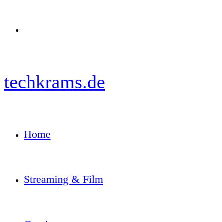
Menü
techkrams.de
Home
Streaming & Film