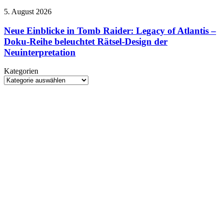
am
Max
Stand
Neue
5. August 2026
veröffentlicht
spielbar
Einblicke
ersten
in
Neue Einblicke in Tomb Raider: Legacy of Atlantis –
Teaser
Tomb
Doku-Reihe beleuchtet Rätsel-Design der
zur
Raider:
Vorgeschichte
Neuinterpretation
Legacy
der
of
Kultserie
Kategorien
Atlantis
Kategorien
–
Doku-
Reihe
beleuchtet
Rätsel-
Design
der
Neuinterpretation