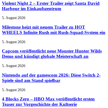
2
Violent Night 2 – Erster Trailer zeigt Santa David
Unterwasserwelt
–
erschienen
Harbour im Einkaufszentrum
Erster
Trailer
Milestone
5. August 2026
zeigt
heizt
Santa
mit
Milestone heizt mit neuem Trailer zu HOT
David
neuem
WHEELS Infinite Rush mit Rush-Squad-System ein
Harbour
Trailer
im
zu
Einkaufszentrum
Capcom
5. August 2026
HOT
veröffentlicht
WHEELS
neue
Capcom veröffentlicht neue Monster Hunter Wilds
Infinite
Monster
Demo und kündigt globale Meisterschaft an
Rush
Hunter
mit
Wilds
Rush-
Nintendo
5. August 2026
Demo
Squad-
auf
und
System
der
Nintendo auf der gamescom 2026: Diese Switch 2-
kündigt
ein
gamescom
Spiele sind am Stand spielbar
globale
2026:
Meisterschaft
Diese
an
4
5. August 2026
Switch
Blocks
2-
Zero
4 Blocks Zero – HBO Max veröffentlicht ersten
Spiele
–
Teaser zur Vorgeschichte der Kultserie
sind
HBO