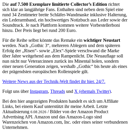
Die
auf 7.500 Exemplare limitierte Collector’s Edition
richtet
sich klar an langjährige Fans. Enthalten sind neben dem Spiel eine
rund 34 Zentimeter breite Schläfer-Wandmaske inklusive Halterung,
ein Lederarmband, ein hochwertiges Notizbuch aus Leder sowie der
Soundtrack. Je nach Plattform kommen weitere Vorbestellerboni
hinzu. Der Preis liegt bei rund 200 Euro.
Für die Reihe selbst könnte das Remake ein
wichtiger Neustart
werden. Nach „Gothic 3“, mehreren Ablegern und dem späteren
Erfolg der „Risen“- sowie „Elex“-Spiele verschwand die Marke
über Jahre weitgehend aus dem Rampenlicht. Die Neuauflage soll
nun nicht nur Veteran:innen zurück ins Minental holen, sondern
einer neuen Generation zeigen, weshalb „Gothic“ bis heute als eines
der prägendsten europäischen Rollenspiele gilt.
Weitere News aus der Technik-Welt findet ihr hier. 24/7.
Folgt uns über
Instagram
,
Threads
und
X (ehemals Twitter)
.
Bei den hier angezeigten Produkten handelt es sich um Affiliate
Links, bei einem Kauf unterstützt ihr meine Arbeit. Letzte
Aktualisierung
/ Bilder von der Amazon Product
6.08.2026
Advertising API. Amazon und das Amazon-Logo sind
Warenzeichen von Amazon.com, Inc. oder eines seiner verbundenen
Unternehmen.