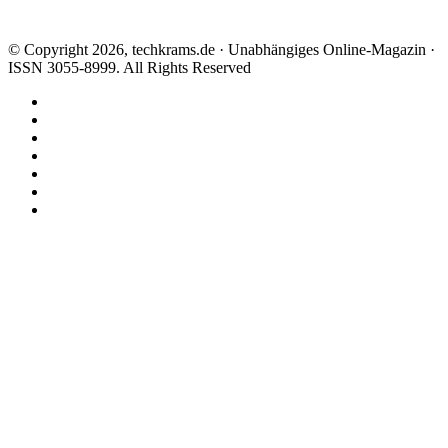
© Copyright 2026, techkrams.de · Unabhängiges Online-Magazin ·
ISSN 3055-8999. All Rights Reserved
Facebook
X
Instagram
Paypal
TikTok
RSS
Threads
Facebook
X
WhatsApp
Telegram
Schaltfläche
"Zurück
zum
Anfang"