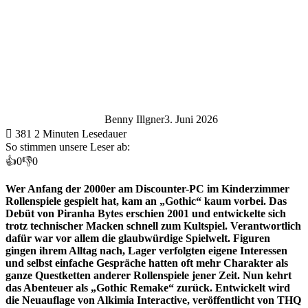
Benny Illgner
3. Juni 2026
381
2 Minuten Lesedauer
So stimmen unsere Leser ab:
👍
0
👎
0
Wer Anfang der 2000er am Discounter-PC im Kinderzimmer
Rollenspiele gespielt hat, kam an „Gothic“ kaum vorbei. Das
Debüt von Piranha Bytes erschien 2001 und entwickelte sich
trotz technischer Macken schnell zum Kultspiel. Verantwortlich
dafür war vor allem die glaubwürdige Spielwelt. Figuren
gingen ihrem Alltag nach, Lager verfolgten eigene Interessen
und selbst einfache Gespräche hatten oft mehr Charakter als
ganze Questketten anderer Rollenspiele jener Zeit. Nun kehrt
das Abenteuer als „Gothic Remake“ zurück. Entwickelt wird
die Neuauflage von Alkimia Interactive, veröffentlicht von THQ