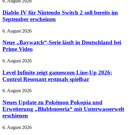
Diablo
6. August 2026
IV
für
Diablo IV für Nintendo Switch 2 soll bereits im
Nintendo
September erscheinen
Switch
2
Neue
6. August 2026
soll
„Baywatch“-
bereits
Serie
Neue „Baywatch“-Serie läuft in Deutschland bei
im
läuft
Prime Video
September
in
erscheinen
Deutschland
Level
6. August 2026
bei
Infinite
Prime
zeigt
Level Infinite zeigt gamescom Line-Up 2026:
Video
gamescom
Control Resonant erstmals spielbar
Line-
Up
Neues
6. August 2026
2026:
Update
Control
zu
Neues Update zu Pokémon Pokopia und
Resonant
Pokémon
Erweiterung „Blubbmeeria“ mit Unterwasserwelt
erstmals
Pokopia
spielbar
erschienen
und
Erweiterung
Violent
6. August 2026
„Blubbmeeria“
Night
mit