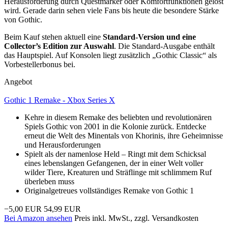
Herausforderung durch Questmarker oder Komfortfunktionen gelöst
wird. Gerade darin sehen viele Fans bis heute die besondere Stärke
von Gothic.
Beim Kauf stehen aktuell eine
Standard-Version und eine
Collector’s Edition zur Auswahl
. Die Standard-Ausgabe enthält
das Hauptspiel. Auf Konsolen liegt zusätzlich „Gothic Classic“ als
Vorbestellerbonus bei.
Angebot
Gothic 1 Remake - Xbox Series X
Kehre in diesem Remake des beliebten und revolutionären
Spiels Gothic von 2001 in die Kolonie zurück. Entdecke
erneut die Welt des Minentals von Khorinis, ihre Geheimnisse
und Herausforderungen
Spielt als der namenlose Held – Ringt mit dem Schicksal
eines lebenslangen Gefangenen, der in einer Welt voller
wilder Tiere, Kreaturen und Sträflinge mit schlimmem Ruf
überleben muss
Originalgetreues vollständiges Remake von Gothic 1
−5,00 EUR
54,99 EUR
Bei Amazon ansehen
Preis inkl. MwSt., zzgl. Versandkosten