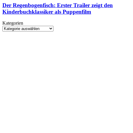
die
Erster
Der Regenbogenfisch: Erster Trailer zeigt den
World
Trailer
Kinderbuchklassiker als Puppenfilm
Space
zeigt
Week
den
Kategorien
Kinderbuchklassiker
Kategorien
als
Puppenfilm