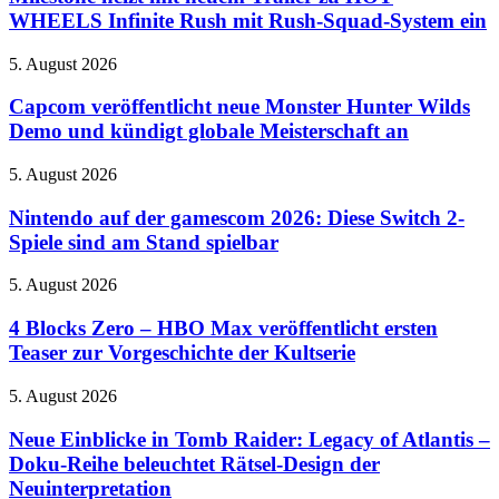
neuem
WHEELS Infinite Rush mit Rush-Squad-System ein
Trailer
zu
Capcom
5. August 2026
HOT
veröffentlicht
WHEELS
neue
Capcom veröffentlicht neue Monster Hunter Wilds
Infinite
Monster
Demo und kündigt globale Meisterschaft an
Rush
Hunter
mit
Wilds
Rush-
Nintendo
5. August 2026
Demo
Squad-
auf
und
System
der
Nintendo auf der gamescom 2026: Diese Switch 2-
kündigt
ein
gamescom
Spiele sind am Stand spielbar
globale
2026:
Meisterschaft
Diese
an
4
5. August 2026
Switch
Blocks
2-
Zero
4 Blocks Zero – HBO Max veröffentlicht ersten
Spiele
–
Teaser zur Vorgeschichte der Kultserie
sind
HBO
am
Max
Stand
Neue
5. August 2026
veröffentlicht
spielbar
Einblicke
ersten
in
Neue Einblicke in Tomb Raider: Legacy of Atlantis –
Teaser
Tomb
Doku-Reihe beleuchtet Rätsel-Design der
zur
Raider:
Vorgeschichte
Neuinterpretation
Legacy