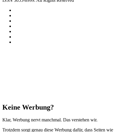
ISSN 3055-8999. All Rights Reserved
Facebook
X
Instagram
Paypal
TikTok
RSS
Threads
Facebook
X
WhatsApp
Telegram
Schaltfläche
"Zurück
zum
Anfang"
Schließen
Keine Werbung?
Klar, Werbung nervt manchmal. Das verstehen wir.
Trotzdem sorgt genau diese Werbung dafür, dass Seiten wie