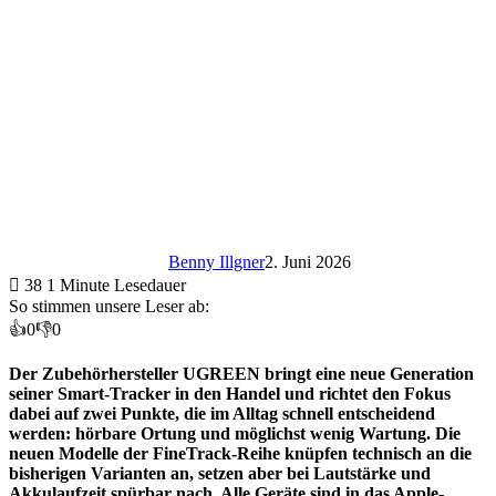
Benny Illgner
2. Juni 2026
38
1 Minute Lesedauer
So stimmen unsere Leser ab:
👍
0
👎
0
Der Zubehörhersteller UGREEN bringt eine neue Generation
seiner Smart-Tracker in den Handel und richtet den Fokus
dabei auf zwei Punkte, die im Alltag schnell entscheidend
werden: hörbare Ortung und möglichst wenig Wartung. Die
neuen Modelle der FineTrack-Reihe knüpfen technisch an die
bisherigen Varianten an, setzen aber bei Lautstärke und
Akkulaufzeit spürbar nach. Alle Geräte sind in das Apple-