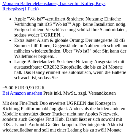
Monaten Batterielebensdauer, Tracker für Koffer, Keys,
Reisepässe(1 Pack)
Apple "Wo ist?"-zertifiziert & sichere Nutzung: Einfache
Verbindung mit iOS "Wo ist?" App, keine Installation nötig.
Fortgeschrittene Verschlüsselung schützt Ihre Standortdaten,
sodass weder UGREEN...
Extra lauter Alarm & globale Ortung: Der integrierte 80 dB
Summer hilft Ihnen, Gegenstände im Nahbereich schnell und
mühelos wiederzufinden. Über "Wo ist?" oder Siri kann der
Walletfinder bequem...
Lange Batterielaufzeit & sichere Nutzung: Ausgestattet mit
austauschbarer CR2032 Knopfzelle, die bis zu 24 Monate
hält. Das Handy erinnert Sie automatisch, wenn die Batterie
schwach ist, sodass Sie...
−5,00 EUR
9,99 EUR
Bei Amazon ansehen
Preis inkl. MwSt., zzgl. Versandkosten
Mit dem FineTrack Duo erweitert UGREEN das Konzept in
Richtung Plattformunabhängigkeit. Anders als die beiden anderen
Modelle unterstützt dieser Tracker nicht nur Apples Netzwerk,
sondern auch Googles Find Hub. Damit lässt er sich sowohl mit
iOS- als auch Android-Geräten koppeln. Der integrierte Akku ist
wiederaufladbar und soll mit einer Ladung bis zu zwölf Monate