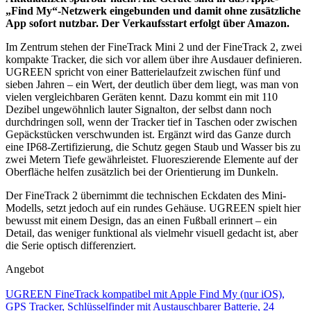
„Find My“-Netzwerk eingebunden und damit ohne zusätzliche
App sofort nutzbar. Der Verkaufsstart erfolgt über Amazon.
Im Zentrum stehen der FineTrack Mini 2 und der FineTrack 2, zwei
kompakte Tracker, die sich vor allem über ihre Ausdauer definieren.
UGREEN spricht von einer Batterielaufzeit zwischen fünf und
sieben Jahren – ein Wert, der deutlich über dem liegt, was man von
vielen vergleichbaren Geräten kennt. Dazu kommt ein mit 110
Dezibel ungewöhnlich lauter Signalton, der selbst dann noch
durchdringen soll, wenn der Tracker tief in Taschen oder zwischen
Gepäckstücken verschwunden ist. Ergänzt wird das Ganze durch
eine IP68-Zertifizierung, die Schutz gegen Staub und Wasser bis zu
zwei Metern Tiefe gewährleistet. Fluoreszierende Elemente auf der
Oberfläche helfen zusätzlich bei der Orientierung im Dunkeln.
Der FineTrack 2 übernimmt die technischen Eckdaten des Mini-
Modells, setzt jedoch auf ein rundes Gehäuse. UGREEN spielt hier
bewusst mit einem Design, das an einen Fußball erinnert – ein
Detail, das weniger funktional als vielmehr visuell gedacht ist, aber
die Serie optisch differenziert.
Angebot
UGREEN FineTrack kompatibel mit Apple Find My (nur iOS),
GPS Tracker, Schlüsselfinder mit Austauschbarer Batterie, 24