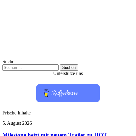
Suche
Suchen
nach:
Unterstütze uns
Kaffeekasse
Frische Inhalte
Milestone
5. August 2026
heizt
mit
Milestone heizt mit neuem Trailer zu HOT