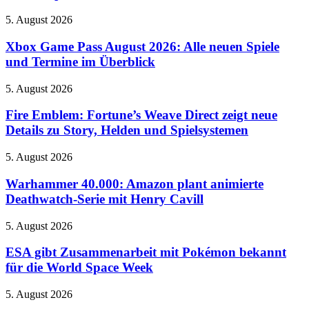
der
of
Kultserie
Xbox
5. August 2026
Atlantis
Game
–
Pass
Xbox Game Pass August 2026: Alle neuen Spiele
Doku-
August
Reihe
und Termine im Überblick
2026:
beleuchtet
Alle
Rätsel-
Fire
5. August 2026
neuen
Design
Emblem:
Spiele
der
Fortune’s
Fire Emblem: Fortune’s Weave Direct zeigt neue
und
Neuinterpretation
Weave
Details zu Story, Helden und Spielsystemen
Termine
Direct
im
zeigt
Überblick
Warhammer
5. August 2026
neue
40.000:
Details
Amazon
Warhammer 40.000: Amazon plant animierte
zu
plant
Deathwatch-Serie mit Henry Cavill
Story,
animierte
Helden
Deathwatch-
und
ESA
5. August 2026
Serie
Spielsystemen
gibt
mit
Zusammenarbeit
ESA gibt Zusammenarbeit mit Pokémon bekannt
Henry
mit
für die World Space Week
Cavill
Pokémon
bekannt
Der
5. August 2026
für
Regenbogenfisch: