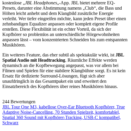
kostenlose „
JBL Headphones
„-App. JBL bietet mehrere EQ-
Presets, darunter eine Abstimmung namens „Club“, die Bass und
Höhen leicht anhebt und dem Klangbild zusätzliche Energie
verleiht. Wer tiefer eingreifen möchte, kann jeden Preset über einen
zehnbandigen Equalizer anpassen oder komplett eigene Profile
erstellen. Diese Flexibilität ist ein echter Vorteil, da sich der
Kopfhörer so problemlos an unterschiedliche Hörgewohnheiten
anpassen lässt – vom konzentrierten Schneiden bis zum entspannten
Musikhören.
Ein weiteres Feature, das eher subtil als spektakulär wirkt, ist
JBL
Spatial Audio mit Headtracking
. Räumliche Effekte werden
dynamisch an die Kopfbewegung angepasst, was vor allem bei
Filmen und Spielen für eine stabilere Klangbühne sorgt. Es ist kein
Ersatz für dedizierte Surround-Lösungen, fügt sich aber
unaufdringlich in das Gesamtpaket ein und erweitert den
Einsatzbereich des Kopfhörers über reines Musikhören hinaus.
244 Bewertungen
JBL Tour One M3, kabellose Over-Ear Bluetooth Kopfhörer, True
Adaptive Noise-Cancelling, 70 Stunden Spielzeit, komfortablel,
Spatial 360 Sound mit Kopfhörer-Tracking, USB-C kompatibel,
Schwarz