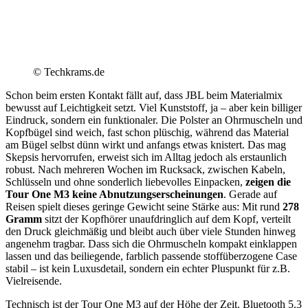
© Techkrams.de
Schon beim ersten Kontakt fällt auf, dass JBL beim Materialmix
bewusst auf Leichtigkeit setzt. Viel Kunststoff, ja – aber kein billiger
Eindruck, sondern ein funktionaler. Die Polster an Ohrmuscheln und
Kopfbügel sind weich, fast schon plüschig, während das Material
am Bügel selbst dünn wirkt und anfangs etwas knistert. Das mag
Skepsis hervorrufen, erweist sich im Alltag jedoch als erstaunlich
robust. Nach mehreren Wochen im Rucksack, zwischen Kabeln,
Schlüsseln und ohne sonderlich liebevolles Einpacken,
zeigen die
Tour One M3 keine Abnutzungserscheinungen
. Gerade auf
Reisen spielt dieses geringe Gewicht seine Stärke aus: Mit rund
278
Gramm
sitzt der Kopfhörer unaufdringlich auf dem Kopf, verteilt
den Druck gleichmäßig und bleibt auch über viele Stunden hinweg
angenehm tragbar. Dass sich die Ohrmuscheln kompakt einklappen
lassen und das beiliegende, farblich passende stoffüberzogene Case
stabil – ist kein Luxusdetail, sondern ein echter Pluspunkt für z.B.
Vielreisende.
Technisch ist der Tour One M3 auf der Höhe der Zeit. Bluetooth 5.3