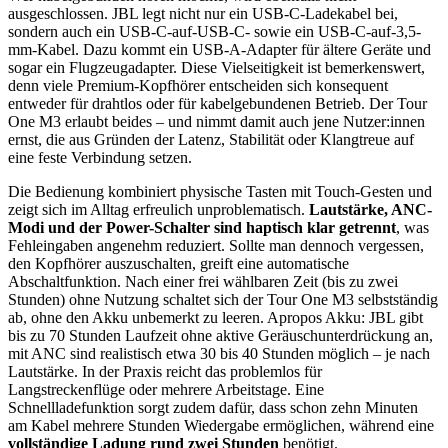
ausgeschlossen. JBL legt nicht nur ein USB-C-Ladekabel bei,
sondern auch ein USB-C-auf-USB-C- sowie ein USB-C-auf-3,5-
mm-Kabel. Dazu kommt ein USB-A-Adapter für ältere Geräte und
sogar ein Flugzeugadapter. Diese Vielseitigkeit ist bemerkenswert,
denn viele Premium-Kopfhörer entscheiden sich konsequent
entweder für drahtlos oder für kabelgebundenen Betrieb. Der Tour
One M3 erlaubt beides – und nimmt damit auch jene Nutzer:innen
ernst, die aus Gründen der Latenz, Stabilität oder Klangtreue auf
eine feste Verbindung setzen.
Die Bedienung kombiniert physische Tasten mit Touch-Gesten und
zeigt sich im Alltag erfreulich unproblematisch.
Lautstärke, ANC-
Modi und der Power-Schalter sind haptisch klar getrennt
, was
Fehleingaben angenehm reduziert. Sollte man dennoch vergessen,
den Kopfhörer auszuschalten, greift eine automatische
Abschaltfunktion. Nach einer frei wählbaren Zeit (bis zu zwei
Stunden) ohne Nutzung schaltet sich der Tour One M3 selbstständig
ab, ohne den Akku unbemerkt zu leeren. Apropos Akku: JBL gibt
bis zu 70 Stunden Laufzeit ohne aktive Geräuschunterdrückung an,
mit ANC sind realistisch etwa 30 bis 40 Stunden möglich – je nach
Lautstärke. In der Praxis reicht das problemlos für
Langstreckenflüge oder mehrere Arbeitstage. Eine
Schnellladefunktion sorgt zudem dafür, dass schon zehn Minuten
am Kabel mehrere Stunden Wiedergabe ermöglichen, während eine
vollständige Ladung rund zwei Stunden
benötigt.