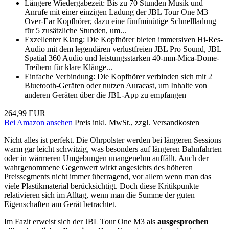
Längere Wiedergabezeit: Bis zu 70 Stunden Musik und
Anrufe mit einer einzigen Ladung der JBL Tour One M3
Over-Ear Kopfhörer, dazu eine fünfminütige Schnellladung
für 5 zusätzliche Stunden, um...
Exzellenter Klang: Die Kopfhörer bieten immersiven Hi-Res-
Audio mit dem legendären verlustfreien JBL Pro Sound, JBL
Spatial 360 Audio und leistungsstarken 40-mm-Mica-Dome-
Treibern für klare Klänge...
Einfache Verbindung: Die Kopfhörer verbinden sich mit 2
Bluetooth-Geräten oder nutzen Auracast, um Inhalte von
anderen Geräten über die JBL-App zu empfangen
264,99 EUR
Bei Amazon ansehen
Preis inkl. MwSt., zzgl. Versandkosten
Nicht alles ist perfekt. Die Ohrpolster werden bei längeren Sessions
warm gar leicht schwitzig, was besonders auf längeren Bahnfahrten
oder in wärmeren Umgebungen unangenehm auffällt. Auch der
wahrgenommene Gegenwert wirkt angesichts des höheren
Preissegments nicht immer überragend, vor allem wenn man das
viele Plastikmaterial berücksichtigt. Doch diese Kritikpunkte
relativieren sich im Alltag, wenn man die Summe der guten
Eigenschaften am Gerät betrachtet.
Im Fazit erweist sich der JBL Tour One M3 als
ausgesprochen