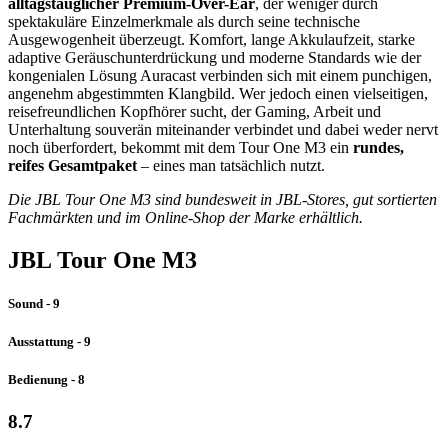
alltagstauglicher Premium-Over-Ear
, der weniger durch
spektakuläre Einzelmerkmale als durch seine technische
Ausgewogenheit überzeugt. Komfort, lange Akkulaufzeit, starke
adaptive Geräuschunterdrückung und moderne Standards wie der
kongenialen Lösung Auracast verbinden sich mit einem punchigen,
angenehm abgestimmten Klangbild. Wer jedoch einen vielseitigen,
reisefreundlichen Kopfhörer sucht, der Gaming, Arbeit und
Unterhaltung souverän miteinander verbindet und dabei weder nervt
noch überfordert, bekommt mit dem Tour One M3 ein
rundes,
reifes Gesamtpaket
– eines man tatsächlich nutzt.
Die JBL Tour One M3 sind bundesweit in JBL-Stores, gut sortierten
Fachmärkten und im Online-Shop der Marke erhältlich.
JBL Tour One M3
Sound - 9
Ausstattung - 9
Bedienung - 8
8.7