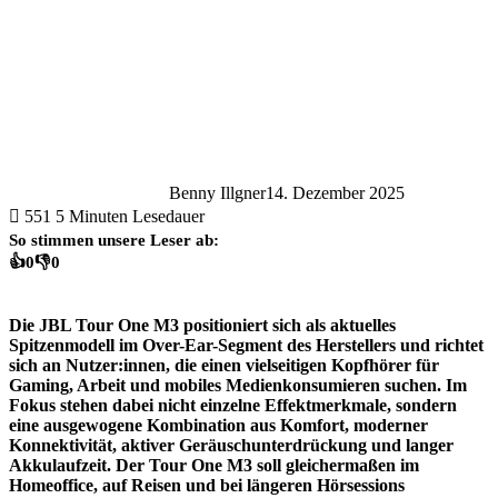
Benny Illgner
14. Dezember 2025
551
5 Minuten Lesedauer
So stimmen unsere Leser ab:
👍
0
👎
0
Die JBL Tour One M3 positioniert sich als aktuelles
Spitzenmodell im Over-Ear-Segment des Herstellers und richtet
sich an Nutzer:innen, die einen vielseitigen Kopfhörer für
Gaming, Arbeit und mobiles Medienkonsumieren suchen. Im
Fokus stehen dabei nicht einzelne Effektmerkmale, sondern
eine ausgewogene Kombination aus Komfort, moderner
Konnektivität, aktiver Geräuschunterdrückung und langer
Akkulaufzeit. Der Tour One M3 soll gleichermaßen im
Homeoffice, auf Reisen und bei längeren Hörsessions