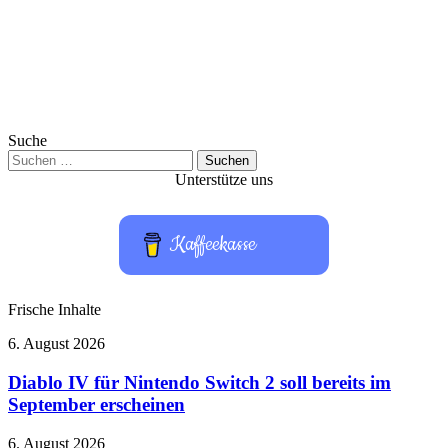
Suche
Suchen
nach:
Unterstütze uns
Kaffeekasse
Frische Inhalte
Diablo
6. August 2026
IV
für
Diablo IV für Nintendo Switch 2 soll bereits im
Nintendo
September erscheinen
Switch
2
Neue
6. August 2026