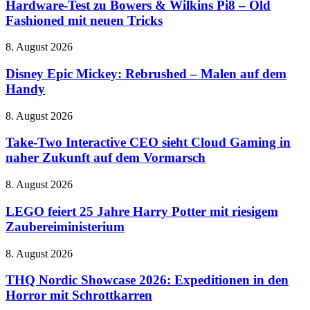
zu
Hardware-Test zu Bowers & Wilkins Pi8 – Old
Jackson-
Bowers
Fashioned mit neuen Tricks
Biopics
&
voran
Wilkins
Disney
8. August 2026
Pi8
Epic
–
Mickey:
Disney Epic Mickey: Rebrushed – Malen auf dem
Old
Rebrushed
Handy
Fashioned
–
mit
Malen
neuen
Take-
8. August 2026
auf
Tricks
Two
dem
Interactive
Take-Two Interactive CEO sieht Cloud Gaming in
Handy
CEO
naher Zukunft auf dem Vormarsch
sieht
Cloud
LEGO
8. August 2026
Gaming
feiert
in
25
LEGO feiert 25 Jahre Harry Potter mit riesigem
naher
Jahre
Zaubereiministerium
Zukunft
Harry
auf
Potter
dem
THQ
8. August 2026
mit
Vormarsch
Nordic
riesigem
Showcase
THQ Nordic Showcase 2026: Expeditionen in den
Zaubereiministerium
2026:
Horror mit Schrottkarren
Expeditionen