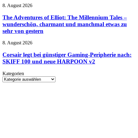
in
The
8. August 2026
den
Adventures
Horror
of
The Adventures of Elliot: The Millennium Tales –
mit
Elliot:
wunderschön, charmant und manchmal etwas zu
Schrottkarren
The
sehr von gestern
Millennium
Tales
Corsair
8. August 2026
–
legt
wunderschön,
bei
Corsair legt bei günstiger Gaming-Peripherie nach:
charmant
günstiger
und
SKIFF 100 und neue HARPOON v2
Gaming-
manchmal
Peripherie
etwas
Kategorien
nach:
zu
Kategorien
SKIFF
sehr
100
von
und
gestern
neue
HARPOON
v2