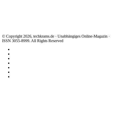
© Copyright 2026, techkrams.de · Unabhängiges Online-Magazin ·
ISSN 3055-8999. All Rights Reserved
Facebook
X
Instagram
Paypal
TikTok
RSS
Threads
Facebook
X
WhatsApp
Telegram
Schaltfläche
"Zurück
zum
Anfang"