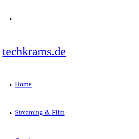
Menü
techkrams.de
Home
Streaming & Film