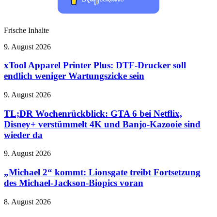
Frische Inhalte
xTool
9. August 2026
Apparel
Printer
xTool Apparel Printer Plus: DTF-Drucker soll
Plus:
endlich weniger Wartungszicke sein
DTF-
Drucker
TL;DR
9. August 2026
soll
Wochenrückblick:
endlich
GTA
TL;DR Wochenrückblick: GTA 6 bei Netflix,
weniger
6
Disney+ verstümmelt 4K und Banjo-Kazooie sind
Wartungszicke
bei
sein
wieder da
Netflix,
Disney+
„Michael
9. August 2026
verstümmelt
2“
4K
kommt:
„Michael 2“ kommt: Lionsgate treibt Fortsetzung
und
Lionsgate
Banjo-
des Michael-Jackson-Biopics voran
treibt
Kazooie
Fortsetzung
sind
Hardware-
8. August 2026
des
wieder
Test
Michael-
da