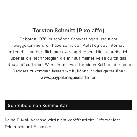
Torsten Schmitt (Pixelaffe)
Geboren 1976 im schönen Schwetzingen und nicht
weggekommen. Ich habe somit den Aufstieg des Internet
miterlebt und beruflich auch vorangetrieben. Hier schreibe ich
über all die Technologien die mir auf meiner Reise durch das
"Neuland" auffallen. Wenn ihr mir was für einen Kaffee oder neue
Gadgets zukommen lassen wollt, könnt ihr das gerne über
www.paypal.me/pixelaffe
tun
Webseite
Facebook
X
LinkedIn
YouTube
Instagram
Schreibe einen Kommentar
Deine E-Mail-Adresse wird nicht veröffentlicht.
Erforderliche
Felder sind mit
*
markiert
K