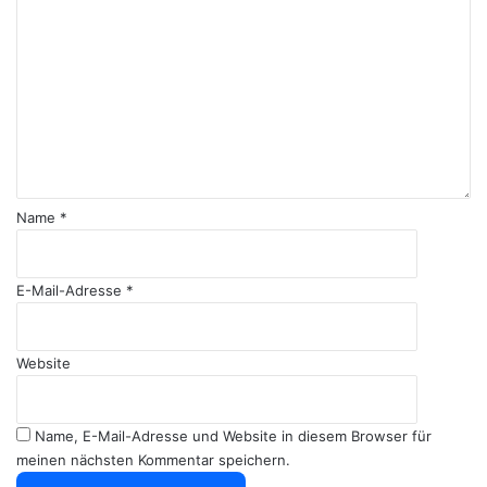
o
m
m
e
n
t
a
r
*
Name
*
E-Mail-Adresse
*
Website
Name, E-Mail-Adresse und Website in diesem Browser für
meinen nächsten Kommentar speichern.