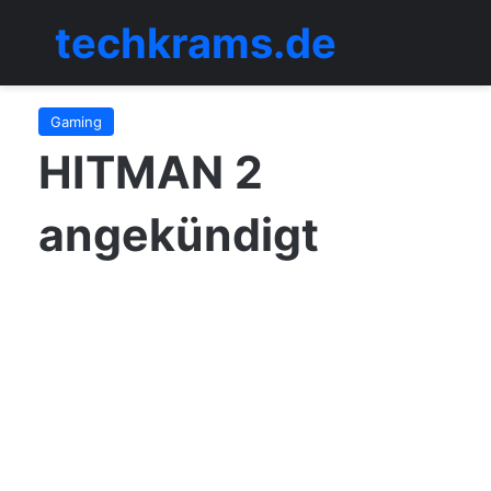
techkrams.de
Menü
Gaming
HITMAN 2
angekündigt