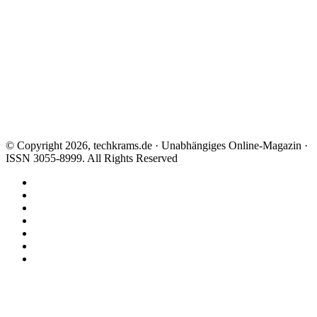
© Copyright 2026, techkrams.de · Unabhängiges Online-Magazin ·
ISSN 3055-8999. All Rights Reserved
Facebook
X
Instagram
Paypal
TikTok
RSS
Threads
Facebook
X
WhatsApp
Telegram
Schaltfläche
"Zurück
zum