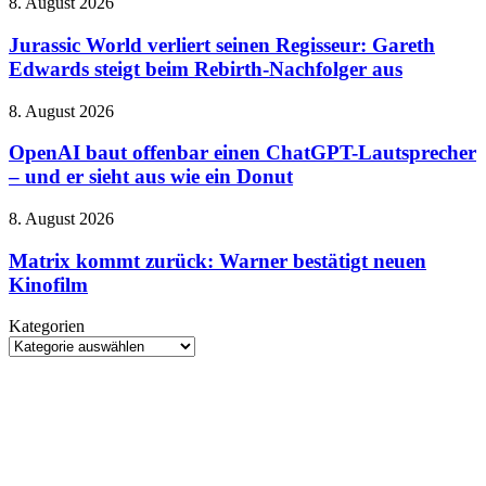
HARPOON
Jurassic
8. August 2026
Kundenkonten
v2
World
betroffen
verliert
Jurassic World verliert seinen Regisseur: Gareth
seinen
Edwards steigt beim Rebirth-Nachfolger aus
Regisseur:
Gareth
OpenAI
8. August 2026
Edwards
baut
steigt
offenbar
OpenAI baut offenbar einen ChatGPT-Lautsprecher
beim
einen
– und er sieht aus wie ein Donut
Rebirth-
ChatGPT-
Nachfolger
Lautsprecher
aus
Matrix
8. August 2026
–
kommt
und
zurück:
Matrix kommt zurück: Warner bestätigt neuen
er
Warner
Kinofilm
sieht
bestätigt
aus
neuen
wie
Kategorien
Kinofilm
ein
Kategorien
Donut