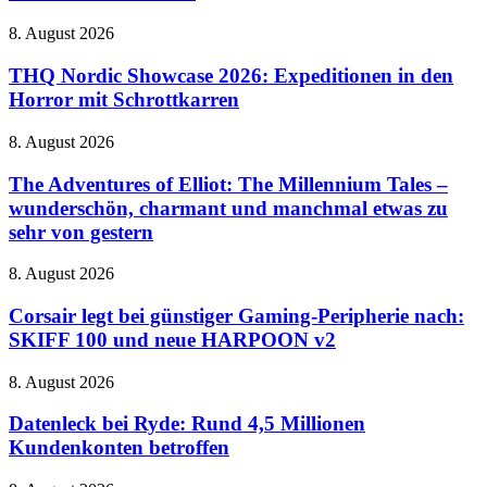
Harry
auf
Potter
dem
THQ
8. August 2026
mit
Vormarsch
Nordic
riesigem
Showcase
THQ Nordic Showcase 2026: Expeditionen in den
Zaubereiministerium
2026:
Horror mit Schrottkarren
Expeditionen
in
The
8. August 2026
den
Adventures
Horror
of
The Adventures of Elliot: The Millennium Tales –
mit
Elliot:
wunderschön, charmant und manchmal etwas zu
Schrottkarren
The
sehr von gestern
Millennium
Tales
Corsair
8. August 2026
–
legt
wunderschön,
bei
Corsair legt bei günstiger Gaming-Peripherie nach:
charmant
günstiger
und
SKIFF 100 und neue HARPOON v2
Gaming-
manchmal
Peripherie
etwas
Datenleck
8. August 2026
nach:
zu
bei
SKIFF
sehr
Ryde:
Datenleck bei Ryde: Rund 4,5 Millionen
100
von
Rund
Kundenkonten betroffen
und
gestern
4,5
neue
Millionen