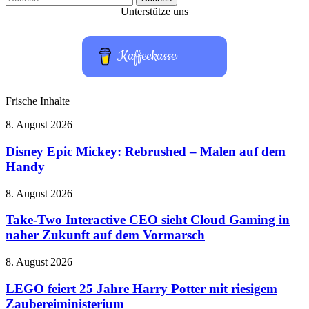
nach:
Unterstütze uns
Kaffeekasse
Frische Inhalte
Disney
8. August 2026
Epic
Mickey:
Disney Epic Mickey: Rebrushed – Malen auf dem
Rebrushed
Handy
–
Malen
Take-
8. August 2026
auf
Two
dem
Interactive
Take-Two Interactive CEO sieht Cloud Gaming in
Handy
CEO
naher Zukunft auf dem Vormarsch
sieht
Cloud
LEGO
8. August 2026
Gaming
feiert
in
25
LEGO feiert 25 Jahre Harry Potter mit riesigem
naher
Jahre
Zaubereiministerium
Zukunft