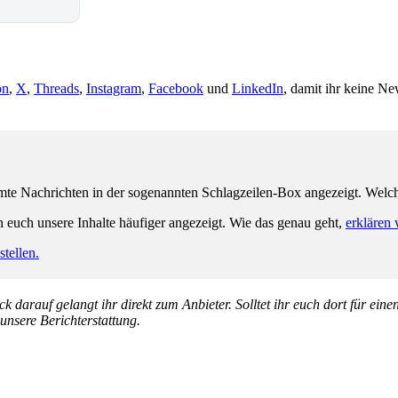
on
,
X
,
Threads
,
Instagram
,
Facebook
und
LinkedIn
, damit ihr keine Ne
e Nachrichten in der sogenannten Schlagzeilen-Box angezeigt. Welche 
n euch unsere Inhalte häufiger angezeigt. Wie das genau geht,
erklären 
tellen.
k darauf gelangt ihr direkt zum Anbieter. Solltet ihr euch dort für ein
 unsere Berichterstattung.