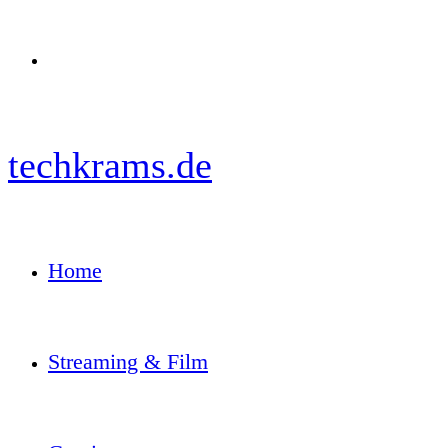
Menü
techkrams.de
Home
Streaming & Film