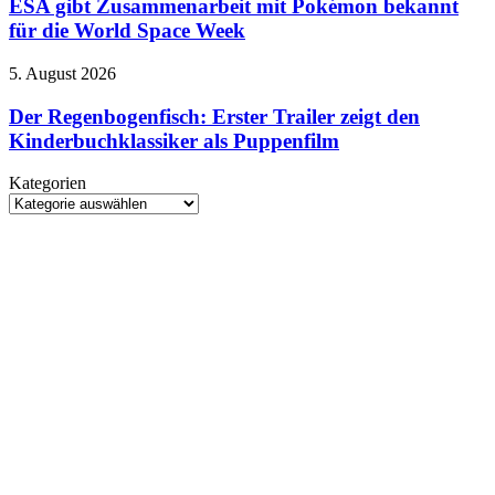
Zusammenarbeit
ESA gibt Zusammenarbeit mit Pokémon bekannt
Henry
mit
für die World Space Week
Cavill
Pokémon
bekannt
Der
5. August 2026
für
Regenbogenfisch:
die
Erster
Der Regenbogenfisch: Erster Trailer zeigt den
World
Trailer
Kinderbuchklassiker als Puppenfilm
Space
zeigt
Week
den
Kategorien
Kinderbuchklassiker
Kategorien
als
Puppenfilm