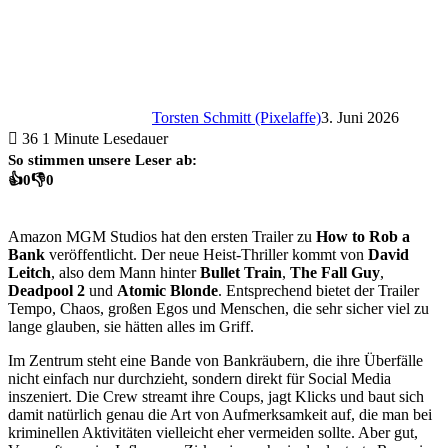
Torsten Schmitt (Pixelaffe)
3. Juni 2026
36
1 Minute Lesedauer
So stimmen unsere Leser ab:
👍
0
👎
0
Amazon MGM Studios hat den ersten Trailer zu
How to Rob a
Bank
veröffentlicht. Der neue Heist-Thriller kommt von
David
Leitch
, also dem Mann hinter
Bullet Train
,
The Fall Guy
,
Deadpool 2
und
Atomic Blonde
. Entsprechend bietet der Trailer
Tempo, Chaos, großen Egos und Menschen, die sehr sicher viel zu
lange glauben, sie hätten alles im Griff.
Im Zentrum steht eine Bande von Bankräubern, die ihre Überfälle
nicht einfach nur durchzieht, sondern direkt für Social Media
inszeniert. Die Crew streamt ihre Coups, jagt Klicks und baut sich
damit natürlich genau die Art von Aufmerksamkeit auf, die man bei
kriminellen Aktivitäten vielleicht eher vermeiden sollte. Aber gut,