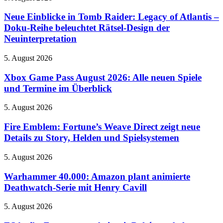
veröffentlicht
spielbar
Einblicke
ersten
in
Neue Einblicke in Tomb Raider: Legacy of Atlantis –
Teaser
Tomb
Doku-Reihe beleuchtet Rätsel-Design der
zur
Raider:
Vorgeschichte
Neuinterpretation
Legacy
der
of
Kultserie
Xbox
5. August 2026
Atlantis
Game
–
Pass
Xbox Game Pass August 2026: Alle neuen Spiele
Doku-
August
Reihe
und Termine im Überblick
2026:
beleuchtet
Alle
Rätsel-
Fire
5. August 2026
neuen
Design
Emblem:
Spiele
der
Fortune’s
Fire Emblem: Fortune’s Weave Direct zeigt neue
und
Neuinterpretation
Weave
Details zu Story, Helden und Spielsystemen
Termine
Direct
im
zeigt
Überblick
Warhammer
5. August 2026
neue
40.000:
Details
Amazon
Warhammer 40.000: Amazon plant animierte
zu
plant
Deathwatch-Serie mit Henry Cavill
Story,
animierte
Helden
Deathwatch-
und
ESA
5. August 2026
Serie
Spielsystemen
gibt
mit