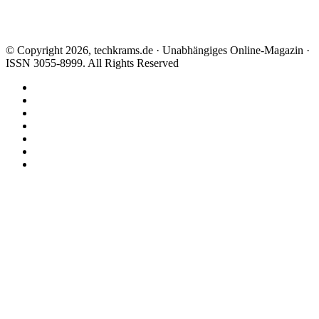
© Copyright 2026, techkrams.de · Unabhängiges Online-Magazin ·
ISSN 3055-8999. All Rights Reserved
Facebook
X
Instagram
Paypal
TikTok
RSS
Threads
Facebook
X
WhatsApp
Telegram
Schaltfläche
"Zurück
zum
Anfang"