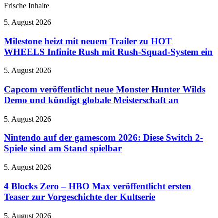
Frische Inhalte
Milestone
5. August 2026
heizt
mit
Milestone heizt mit neuem Trailer zu HOT
neuem
WHEELS Infinite Rush mit Rush-Squad-System ein
Trailer
zu
Capcom
5. August 2026
HOT
veröffentlicht
WHEELS
neue
Capcom veröffentlicht neue Monster Hunter Wilds
Infinite
Monster
Demo und kündigt globale Meisterschaft an
Rush
Hunter
mit
Wilds
Rush-
Nintendo
5. August 2026
Demo
Squad-
auf
und
System
der
Nintendo auf der gamescom 2026: Diese Switch 2-
kündigt
ein
gamescom
Spiele sind am Stand spielbar
globale
2026:
Meisterschaft
Diese
an
4
5. August 2026
Switch
Blocks
2-
Zero
4 Blocks Zero – HBO Max veröffentlicht ersten
Spiele
–
Teaser zur Vorgeschichte der Kultserie
sind
HBO
am
Max
Stand
Neue
5. August 2026