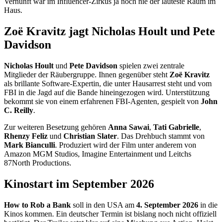
Vernunft war im Influencer-Zirkus ja noch nie der lauteste Raum im
Haus.
Zoë Kravitz jagt Nicholas Hoult und Pete
Davidson
Nicholas Hoult
und
Pete Davidson
spielen zwei zentrale
Mitglieder der Räubergruppe. Ihnen gegenüber steht
Zoë Kravitz
als brillante Software-Expertin, die unter Hausarrest steht und vom
FBI in die Jagd auf die Bande hineingezogen wird. Unterstützung
bekommt sie von einem erfahrenen FBI-Agenten, gespielt von
John
C. Reilly
.
Zur weiteren Besetzung gehören
Anna Sawai
,
Tati Gabrielle
,
Rhenzy Feliz
und
Christian Slater
. Das Drehbuch stammt von
Mark Bianculli
. Produziert wird der Film unter anderem von
Amazon MGM Studios, Imagine Entertainment und Leitchs
87North Productions.
Kinostart im September 2026
How to Rob a Bank
soll in den USA am
4. September 2026
in die
Kinos kommen. Ein deutscher Termin ist bislang noch nicht offiziell