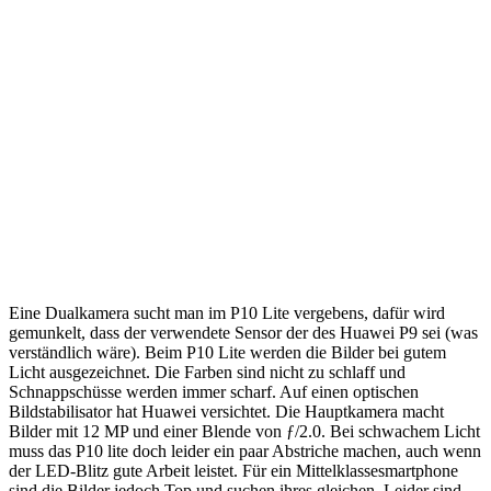
Eine Dualkamera sucht man im P10 Lite vergebens, dafür wird
gemunkelt, dass der verwendete Sensor der des Huawei P9 sei (was
verständlich wäre). Beim P10 Lite werden die Bilder bei gutem
Licht ausgezeichnet. Die Farben sind nicht zu schlaff und
Schnappschüsse werden immer scharf. Auf einen optischen
Bildstabilisator hat Huawei versichtet. Die Hauptkamera macht
Bilder mit 12 MP und einer Blende von ƒ/2.0. Bei schwachem Licht
muss das P10 lite doch leider ein paar Abstriche machen, auch wenn
der LED-Blitz gute Arbeit leistet. Für ein Mittelklassesmartphone
sind die Bilder jedoch Top und suchen ihres gleichen. Leider sind