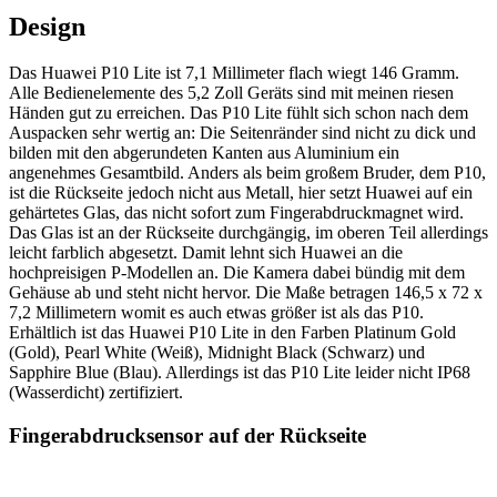
Design
Das Huawei P10 Lite ist 7,1 Millimeter flach wiegt 146 Gramm.
Alle Bedienelemente des 5,2 Zoll Geräts sind mit meinen riesen
Händen gut zu erreichen. Das P10 Lite fühlt sich schon nach dem
Auspacken sehr wertig an: Die Seitenränder sind nicht zu dick und
bilden mit den abgerundeten Kanten aus Aluminium ein
angenehmes Gesamtbild. Anders als beim großem Bruder, dem P10,
ist die Rückseite jedoch nicht aus Metall, hier setzt Huawei auf ein
gehärtetes Glas, das nicht sofort zum Fingerabdruckmagnet wird.
Das Glas ist an der Rückseite durchgängig, im oberen Teil allerdings
leicht farblich abgesetzt. Damit lehnt sich Huawei an die
hochpreisigen P-Modellen an. Die Kamera dabei bündig mit dem
Gehäuse ab und steht nicht hervor. Die Maße betragen 146,5 x 72 x
7,2 Millimetern womit es auch etwas größer ist als das P10.
Erhältlich ist das Huawei P10 Lite in den Farben Platinum Gold
(Gold), Pearl White (Weiß), Midnight Black (Schwarz) und
Sapphire Blue (Blau). Allerdings ist das P10 Lite leider nicht IP68
(Wasserdicht) zertifiziert.
Fingerabdrucksensor auf der Rückseite