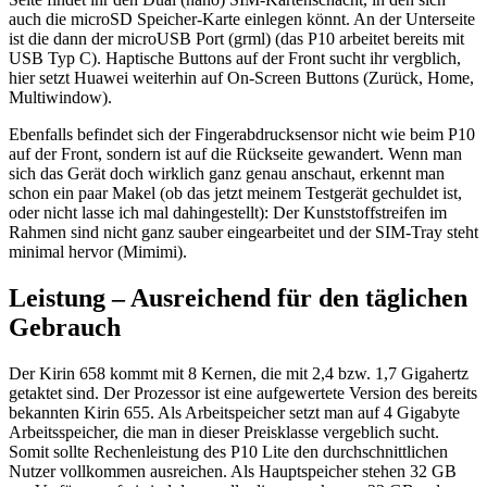
auch die microSD Speicher-Karte einlegen könnt. An der Unterseite
ist die dann der microUSB Port (grml) (das P10 arbeitet bereits mit
USB Typ C). Haptische Buttons auf der Front sucht ihr vergblich,
hier setzt Huawei weiterhin auf On-Screen Buttons (Zurück, Home,
Multiwindow).
Ebenfalls befindet sich der Fingerabdrucksensor nicht wie beim P10
auf der Front, sondern ist auf die Rückseite gewandert. Wenn man
sich das Gerät doch wirklich ganz genau anschaut, erkennt man
schon ein paar Makel (ob das jetzt meinem Testgerät gechuldet ist,
oder nicht lasse ich mal dahingestellt): Der Kunststoffstreifen im
Rahmen sind nicht ganz sauber eingearbeitet und der SIM-Tray steht
minimal hervor (Mimimi).
Leistung – Ausreichend für den täglichen
Gebrauch
Der Kirin 658 kommt mit 8 Kernen, die mit 2,4 bzw. 1,7 Gigahertz
getaktet sind. Der Prozessor ist eine aufgewertete Version des bereits
bekannten Kirin 655. Als Arbeitspeicher setzt man auf 4 Gigabyte
Arbeitsspeicher, die man in dieser Preisklasse vergeblich sucht.
Somit sollte Rechenleistung des P10 Lite den durchschnittlichen
Nutzer vollkommen ausreichen. Als Hauptspeicher stehen 32 GB