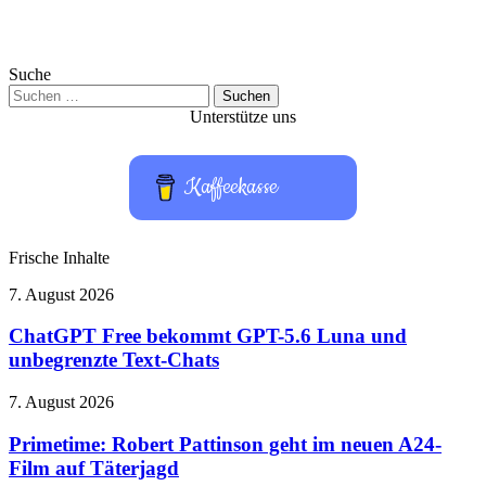
Suche
Suchen
nach:
Unterstütze uns
Kaffeekasse
Frische Inhalte
ChatGPT
7. August 2026
Free
bekommt
ChatGPT Free bekommt GPT-5.6 Luna und
GPT-
unbegrenzte Text-Chats
5.6
Luna
Primetime:
7. August 2026
und
Robert
unbegrenzte
Pattinson
Primetime: Robert Pattinson geht im neuen A24-
Text-
geht
Film auf Täterjagd
Chats
im