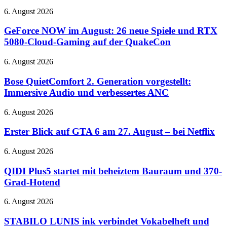
neuen
GeForce
6. August 2026
A24-
NOW
Film
im
GeForce NOW im August: 26 neue Spiele und RTX
auf
August:
5080-Cloud-Gaming auf der QuakeCon
Täterjagd
26
neue
Bose
6. August 2026
Spiele
QuietComfort
und
2.
Bose QuietComfort 2. Generation vorgestellt:
RTX
Generation
Immersive Audio und verbessertes ANC
5080-
vorgestellt:
Cloud-
Immersive
Gaming
Erster
6. August 2026
Audio
auf
Blick
und
der
auf
Erster Blick auf GTA 6 am 27. August – bei Netflix
verbessertes
QuakeCon
GTA
ANC
6
QIDI
6. August 2026
am
Plus5
27.
startet
QIDI Plus5 startet mit beheiztem Bauraum und 370-
August
mit
Grad-Hotend
–
beheiztem
bei
Bauraum
STABILO
6. August 2026
Netflix
und
LUNIS
370-
ink
STABILO LUNIS ink verbindet Vokabelheft und
Grad-