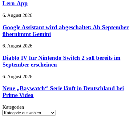
verbindet
Lern-App
Hotend
Vokabelheft
und
Google
6. August 2026
Lern-
Assistant
App
wird
Google Assistant wird abgeschaltet: Ab September
abgeschaltet:
übernimmt Gemini
Ab
September
Diablo
6. August 2026
übernimmt
IV
Gemini
für
Diablo IV für Nintendo Switch 2 soll bereits im
Nintendo
September erscheinen
Switch
2
Neue
6. August 2026
soll
„Baywatch“-
bereits
Serie
Neue „Baywatch“-Serie läuft in Deutschland bei
im
läuft
Prime Video
September
in
erscheinen
Deutschland
Kategorien
bei
Kategorien
Prime
Video