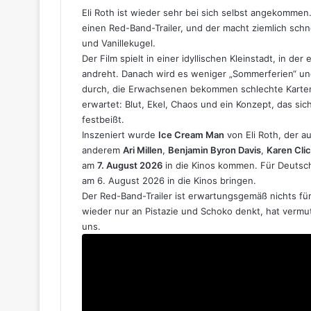
Eli Roth ist wieder sehr bei sich selbst angekommen
einen Red-Band-Trailer, und der macht ziemlich schne
und Vanillekugel.
Der Film spielt in einer idyllischen Kleinstadt, in d
andreht. Danach wird es weniger „Sommerferien“ und
durch, die Erwachsenen bekommen schlechte Karten
erwartet: Blut, Ekel, Chaos und ein Konzept, das si
festbeißt.
Inszeniert wurde
Ice Cream Man
von Eli Roth, der a
anderem
Ari Millen
,
Benjamin Byron Davis
,
Karen Cli
am
7. August 2026
in die Kinos kommen. Für Deutsch
am 6. August 2026 in die Kinos bringen.
Der Red-Band-Trailer ist erwartungsgemäß nichts fü
wieder nur an Pistazie und Schoko denkt, hat vermut
uns.