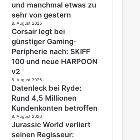
und manchmal etwas zu
Tales
–
sehr von gestern
wunderschön,
Corsair
8. August 2026
charmant
legt
Corsair legt bei
und
bei
manchmal
günstiger Gaming-
günstiger
etwas
Gaming-
Peripherie nach: SKIFF
zu
Peripherie
sehr
100 und neue HARPOON
nach:
von
SKIFF
v2
gestern
100
Datenleck
8. August 2026
und
bei
Datenleck bei Ryde:
neue
Ryde:
HARPOON
Rund 4,5 Millionen
Rund
v2
4,5
Kundenkonten betroffen
Millionen
Jurassic
8. August 2026
Kundenkonten
World
Jurassic World verliert
betroffen
verliert
seinen Regisseur:
seinen