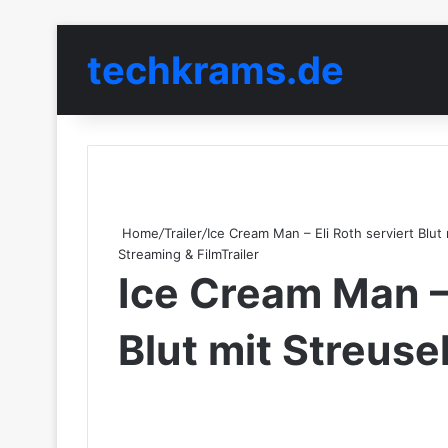
techkrams.de
Home
/
Trailer
/
Ice Cream Man – Eli Roth serviert Blut
Streaming & Film
Trailer
Ice Cream Man – 
Blut mit Streuse