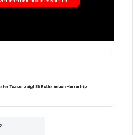
zeptieren und Inhalte entsperren
ster Teaser zeigt Eli Roths neuen Horrortrip
?