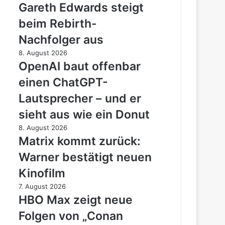
Regisseur:
Gareth Edwards steigt
Gareth
beim Rebirth-
Edwards
steigt
Nachfolger aus
beim
OpenAI
8. August 2026
Rebirth-
baut
OpenAI baut offenbar
Nachfolger
offenbar
aus
einen ChatGPT-
einen
ChatGPT-
Lautsprecher – und er
Lautsprecher
sieht aus wie ein Donut
–
und
Matrix
8. August 2026
er
kommt
Matrix kommt zurück:
sieht
zurück:
Warner bestätigt neuen
aus
Warner
wie
bestätigt
Kinofilm
ein
neuen
HBO
7. August 2026
Donut
Kinofilm
Max
HBO Max zeigt neue
zeigt
Folgen von „Conan
neue