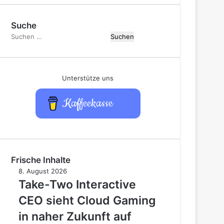
Suche
Suchen
nach:
Unterstütze uns
Kaffeekasse
Frische Inhalte
Take-
8. August 2026
Two
Take-Two Interactive
Interactive
CEO sieht Cloud Gaming
CEO
sieht
in naher Zukunft auf
Cloud