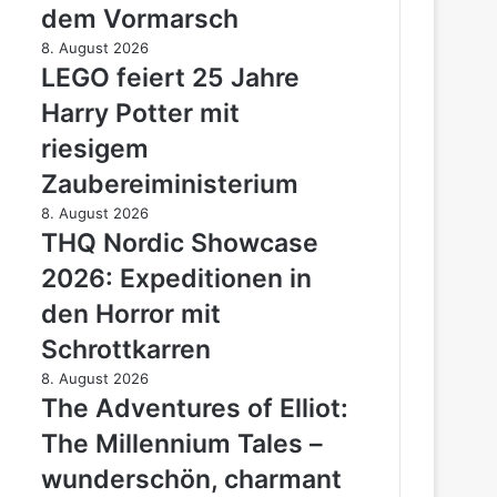
dem Vormarsch
Gaming
in
LEGO
8. August 2026
naher
feiert
LEGO feiert 25 Jahre
Zukunft
25
Harry Potter mit
auf
Jahre
dem
Harry
riesigem
Vormarsch
Potter
Zaubereiministerium
mit
riesigem
THQ
8. August 2026
Zaubereiministerium
Nordic
THQ Nordic Showcase
Showcase
2026: Expeditionen in
2026:
Expeditionen
den Horror mit
in
Schrottkarren
den
Horror
The
8. August 2026
mit
Adventures
The Adventures of Elliot:
Schrottkarren
of
The Millennium Tales –
Elliot:
The
wunderschön, charmant
Millennium