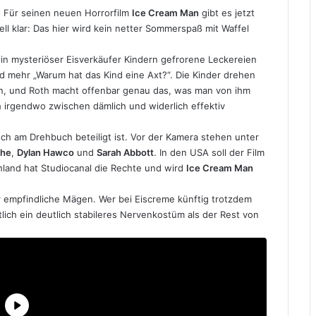
. Für seinen neuen Horrorfilm
Ice Cream Man
gibt es jetzt
ll klar: Das hier wird kein netter Sommerspaß mit Waffel
er ein mysteriöser Eisverkäufer Kindern gefrorene Leckereien
 mehr „Warum hat das Kind eine Axt?“. Die Kinder drehen
, und Roth macht offenbar genau das, was man von ihm
ch irgendwo zwischen dämlich und widerlich effektiv
uch am Drehbuch beteiligt ist. Vor der Kamera stehen unter
che
,
Dylan Hawco
und
Sarah Abbott
. In den USA soll der Film
land hat Studiocanal die Rechte und wird
Ice Cream Man
r empfindliche Mägen. Wer bei Eiscreme künftig trotzdem
lich ein deutlich stabileres Nervenkostüm als der Rest von