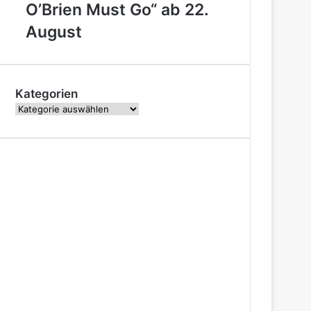
Folgen
O’Brien Must Go“ ab 22.
von
August
„Conan
O’Brien
Must
Go“
ab
Kategorien
22.
Kategorien
August