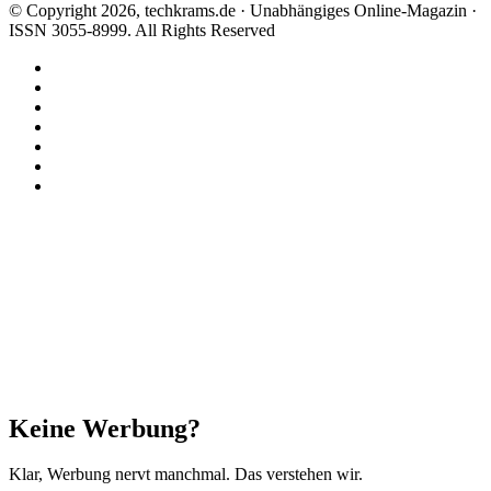
© Copyright 2026, techkrams.de · Unabhängiges Online-Magazin ·
ISSN 3055-8999. All Rights Reserved
Facebook
X
Instagram
Paypal
TikTok
RSS
Threads
Facebook
X
WhatsApp
Telegram
Schaltfläche
"Zurück
zum
Anfang"
Schließen
Keine Werbung?
Klar, Werbung nervt manchmal. Das verstehen wir.