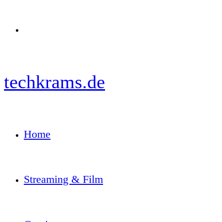
Menü
techkrams.de
Home
Streaming & Film