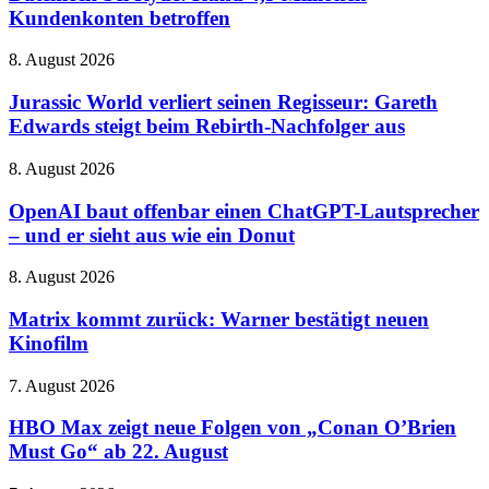
von
Rund
Kundenkonten betroffen
und
gestern
4,5
neue
Millionen
HARPOON
Jurassic
8. August 2026
Kundenkonten
v2
World
betroffen
verliert
Jurassic World verliert seinen Regisseur: Gareth
seinen
Edwards steigt beim Rebirth-Nachfolger aus
Regisseur:
Gareth
OpenAI
8. August 2026
Edwards
baut
steigt
offenbar
OpenAI baut offenbar einen ChatGPT-Lautsprecher
beim
einen
– und er sieht aus wie ein Donut
Rebirth-
ChatGPT-
Nachfolger
Lautsprecher
aus
Matrix
8. August 2026
–
kommt
und
zurück:
Matrix kommt zurück: Warner bestätigt neuen
er
Warner
Kinofilm
sieht
bestätigt
aus
neuen
wie
HBO
7. August 2026
Kinofilm
ein
Max
Donut
zeigt
HBO Max zeigt neue Folgen von „Conan O’Brien
neue
Must Go“ ab 22. August
Folgen
von