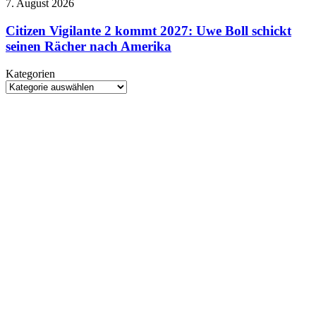
Citizen
7. August 2026
„Conan
Vigilante
O’Brien
2
Citizen Vigilante 2 kommt 2027: Uwe Boll schickt
Must
kommt
seinen Rächer nach Amerika
Go“
2027:
ab
Uwe
22.
Kategorien
Boll
August
Kategorien
schickt
seinen
Rächer
nach
Amerika