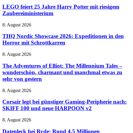
feiert
25
LEGO feiert 25 Jahre Harry Potter mit riesigem
Jahre
Zaubereiministerium
Harry
Potter
THQ
8. August 2026
mit
Nordic
riesigem
Showcase
THQ Nordic Showcase 2026: Expeditionen in den
Zaubereiministerium
2026:
Horror mit Schrottkarren
Expeditionen
in
The
8. August 2026
den
Adventures
Horror
of
The Adventures of Elliot: The Millennium Tales –
mit
Elliot:
wunderschön, charmant und manchmal etwas zu
Schrottkarren
The
sehr von gestern
Millennium
Tales
Corsair
8. August 2026
–
legt
wunderschön,
bei
Corsair legt bei günstiger Gaming-Peripherie nach:
charmant
günstiger
und
SKIFF 100 und neue HARPOON v2
Gaming-
manchmal
Peripherie
etwas
Datenleck
8. August 2026
nach:
zu
bei
SKIFF
sehr
Ryde:
Datenleck bei Ryde: Rund 4,5 Millionen
100