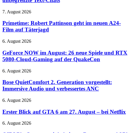
unbegrenzte Text-Chats
5.6
Luna
Primetime:
7. August 2026
und
Robert
unbegrenzte
Pattinson
Primetime: Robert Pattinson geht im neuen A24-
Text-
geht
Film auf Täterjagd
Chats
im
neuen
GeForce
6. August 2026
A24-
NOW
Film
im
GeForce NOW im August: 26 neue Spiele und RTX
auf
August:
5080-Cloud-Gaming auf der QuakeCon
Täterjagd
26
neue
Bose
6. August 2026
Spiele
QuietComfort
und
2.
Bose QuietComfort 2. Generation vorgestellt:
RTX
Generation
Immersive Audio und verbessertes ANC
5080-
vorgestellt:
Cloud-
Immersive
Gaming
Erster
6. August 2026
Audio
auf
Blick
und
der
auf
Erster Blick auf GTA 6 am 27. August – bei Netflix
verbessertes
QuakeCon
GTA
ANC
6
QIDI
6. August 2026
am
Plus5
27.