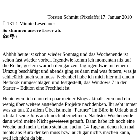
Torsten Schmitt (Pixelaffe)
17. Januar 2010
131
1 Minute Lesedauer
So stimmen unsere Leser ab:
👍
0
👎
0
Ahhhh heute ist schon wieder Sonntag und das Wochenende ist
schon fast wieder vorbei. Irgendwie komm ich momentan nix auf
die Reihe, gestern war ich den ganzen Tag irgendwie mit einem
Umzug beschäftigt und abends ging es dann mal was futtern, was ja
schließlich auch sein muss. Nebenbei habe ich mich hier mit einem
Netbook rumgeschlagen und festgestellt, das Windows 7 in der
Starter – Edition eine Frechheit ist.
Heute werd ich dann ein paar meiner Blogs aktualisieren und ein
wenig über weitere anstehende Projekte nachdenken. Ihr seht immer
was zu tun. Zu allem Übel ist mein “Partner” im Büro in Urlaub und
ich darf seine Jobs auch noch übernehmen. Nächstes Wochenende
dann wird meine Nicht
gewässert
getauft. Dann habe ich noch eine
Woche und mein Urlaub steht an. Juchu, 14 Tage an denen ich mal
nichts ans Büro denken muss bzw. auch gar nichts machen kann,
weil ich nicht da bin.