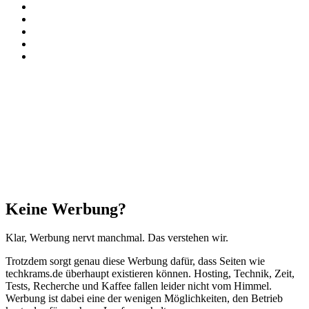
Instagram
Paypal
TikTok
RSS
Threads
Facebook
X
WhatsApp
Telegram
Schaltfläche
"Zurück
zum
Anfang"
Schließen
Keine Werbung?
Klar, Werbung nervt manchmal. Das verstehen wir.
Trotzdem sorgt genau diese Werbung dafür, dass Seiten wie
techkrams.de überhaupt existieren können. Hosting, Technik, Zeit,
Tests, Recherche und Kaffee fallen leider nicht vom Himmel.
Werbung ist dabei eine der wenigen Möglichkeiten, den Betrieb