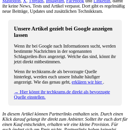
Mastodon
,
X
,
Threads
,
Instagram
,
Facebook
und
LinkedIn
, damit
ihr keine News, Tests und Artikel verpasst. Dort gibt es regelmäßig
neue Beiträge, Updates und zusätzlichen Technikkram.
Unsere Artikel gezielt bei Google anzeigen
lassen
Wenn ihr bei Google nach Informationen sucht, werden
bestimmte Nachrichten in der sogenannten
Schlagzeilen-Box angezeigt. Welche das sind, könnt ihr
jetzt direkt mitbestimmen.
Wenn ihr techkrams.de als bevorzugte Quelle
hinterlegt, werden euch unsere Inhalte häufiger
angezeigt. Wie das genau geht,
erklären wir hier
.
→ Hier könnt ihr techkrams.de direkt als bevorzugte
Quelle einstellen.
In diesem Artikel können Partnerlinks enthalten sein. Durch einen
Klick darauf gelangt ihr direkt zum Anbieter. Solltet ihr euch dort für
einen Kauf entscheiden, erhalten wir eine kleine Provision. Für
euch ändert sich am Preis nichts. Partnerlinks haben keinerlei