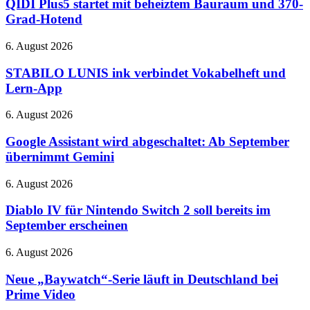
startet
QIDI Plus5 startet mit beheiztem Bauraum und 370-
August
mit
Grad-Hotend
–
beheiztem
bei
Bauraum
STABILO
6. August 2026
Netflix
und
LUNIS
370-
ink
STABILO LUNIS ink verbindet Vokabelheft und
Grad-
verbindet
Lern-App
Hotend
Vokabelheft
und
Google
6. August 2026
Lern-
Assistant
App
wird
Google Assistant wird abgeschaltet: Ab September
abgeschaltet:
übernimmt Gemini
Ab
September
Diablo
6. August 2026
übernimmt
IV
Gemini
für
Diablo IV für Nintendo Switch 2 soll bereits im
Nintendo
September erscheinen
Switch
2
Neue
6. August 2026
soll
„Baywatch“-
bereits
Serie
Neue „Baywatch“-Serie läuft in Deutschland bei
im
läuft
Prime Video
September
in
erscheinen