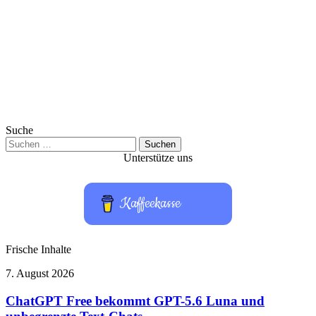
Suche
Suchen
nach:
Unterstütze uns
Kaffeekasse
Frische Inhalte
ChatGPT
7. August 2026
Free
bekommt
ChatGPT Free bekommt GPT-5.6 Luna und
GPT-