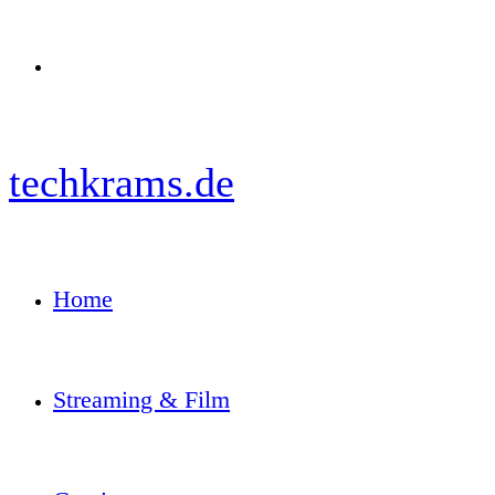
Menü
techkrams.de
Home
Streaming & Film