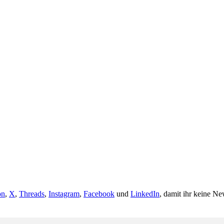
on
,
X
,
Threads
,
Instagram
,
Facebook
und
LinkedIn
, damit ihr keine Ne