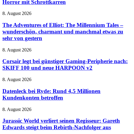
Horror mit Schrottkarren
Expeditionen
in
The
8. August 2026
den
Adventures
Horror
of
The Adventures of Elliot: The Millennium Tales –
mit
Elliot:
wunderschön, charmant und manchmal etwas zu
Schrottkarren
The
sehr von gestern
Millennium
Tales
Corsair
8. August 2026
–
legt
wunderschön,
bei
Corsair legt bei günstiger Gaming-Peripherie nach:
charmant
günstiger
und
SKIFF 100 und neue HARPOON v2
Gaming-
manchmal
Peripherie
etwas
Datenleck
8. August 2026
nach:
zu
bei
SKIFF
sehr
Ryde:
Datenleck bei Ryde: Rund 4,5 Millionen
100
von
Rund
Kundenkonten betroffen
und
gestern
4,5
neue
Millionen
HARPOON
Jurassic
8. August 2026
Kundenkonten
v2
World
betroffen
verliert
Jurassic World verliert seinen Regisseur: Gareth
seinen
Edwards steigt beim Rebirth-Nachfolger aus
Regisseur: