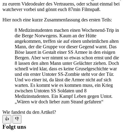
zu eurem Videodealer des Vertrauens, oder schaut einmal bei
watchever vorbei und gönnt euch 87min Filmspaß.
Hier noch eine kurze Zusammenfassung des ersten Teils:
8 Medizinstudenten machen einen Wochenend-Trip in
die Berge Norwegens. Kaum an der Hütte
angekommen, treffen sie auf einen unheimlichen alten
Mann, der die Gruppe vor dieser Gegend warnt. Das
Böse lauert in Gestalt einer SS Armee in den eisigen
Bergen. Aber wer nimmt so etwas schon ernst und die
8 lassen den alten Mann unter Gelächter ziehen. Doch
schnell wird klar, dass es keine Gruselgeschichte war
und ein erster Untoter SS-Zombie steht vor der Tür.
Und wo einer ist, da lässt die Armee nicht auf sich
warten. Es kommt wie es kommen muss, ein Krieg
zwischen Untoten SS Soldaten und 8
Medizinstudenten. Ein Kampf Leben gegen Untot.
„Wären wir doch lieber zum Strand gefahren“
Wie fandest du den Artikel?
👍
👎
Folgt uns