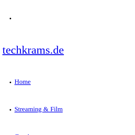
Menü
techkrams.de
Home
Streaming & Film