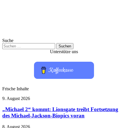
Suche
Suchen
nach:
Unterstütze uns
Kaffeekasse
Frische Inhalte
„Michael
9. August 2026
2“
kommt:
„Michael 2“ kommt: Lionsgate treibt Fortsetzung
Lionsgate
des Michael-Jackson-Biopics voran
treibt
Fortsetzung
Hardware-
8. August 2026