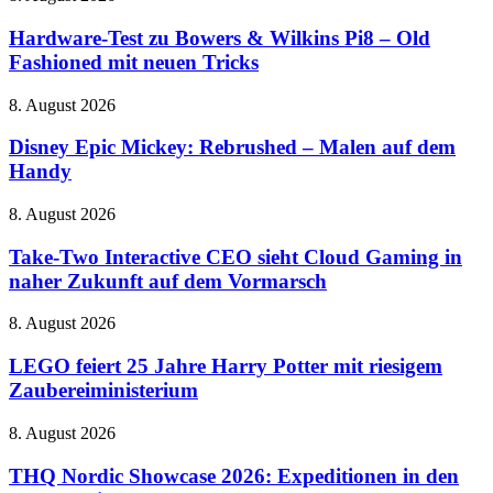
des
Test
Michael-
zu
Hardware-Test zu Bowers & Wilkins Pi8 – Old
Jackson-
Bowers
Fashioned mit neuen Tricks
Biopics
&
voran
Wilkins
Disney
8. August 2026
Pi8
Epic
–
Mickey:
Disney Epic Mickey: Rebrushed – Malen auf dem
Old
Rebrushed
Handy
Fashioned
–
mit
Malen
neuen
Take-
8. August 2026
auf
Tricks
Two
dem
Interactive
Take-Two Interactive CEO sieht Cloud Gaming in
Handy
CEO
naher Zukunft auf dem Vormarsch
sieht
Cloud
LEGO
8. August 2026
Gaming
feiert
in
25
LEGO feiert 25 Jahre Harry Potter mit riesigem
naher
Jahre
Zaubereiministerium
Zukunft
Harry
auf
Potter
dem
THQ
8. August 2026
mit
Vormarsch
Nordic
riesigem
Showcase
THQ Nordic Showcase 2026: Expeditionen in den
Zaubereiministerium
2026: