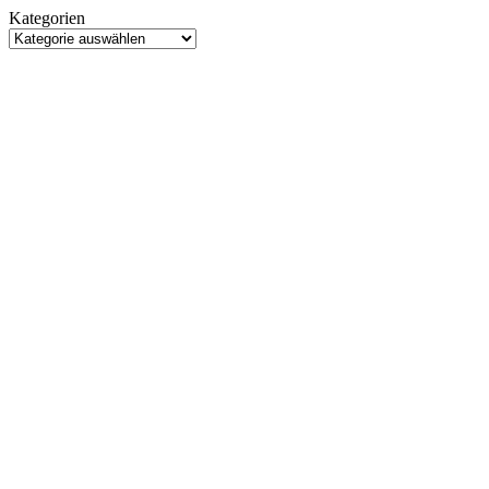
Gareth
Kategorien
Edwards
Kategorien
steigt
beim
Rebirth-
Nachfolger
aus