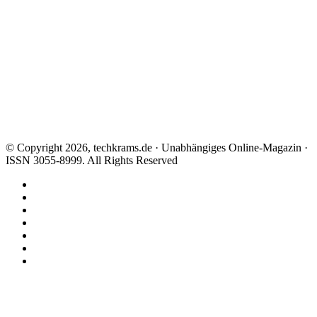
© Copyright 2026, techkrams.de · Unabhängiges Online-Magazin ·
ISSN 3055-8999. All Rights Reserved
Facebook
X
Instagram
Paypal
TikTok
RSS
Threads
Facebook
X
WhatsApp
Telegram
Schaltfläche
"Zurück
zum