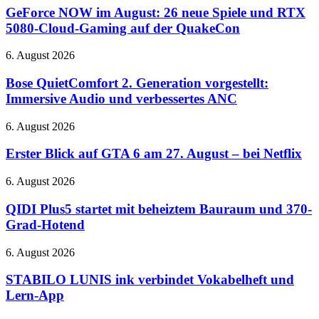
Film
im
GeForce NOW im August: 26 neue Spiele und RTX
auf
August:
5080-Cloud-Gaming auf der QuakeCon
Täterjagd
26
neue
Bose
6. August 2026
Spiele
QuietComfort
und
2.
Bose QuietComfort 2. Generation vorgestellt:
RTX
Generation
Immersive Audio und verbessertes ANC
5080-
vorgestellt:
Cloud-
Immersive
Gaming
Erster
6. August 2026
Audio
auf
Blick
und
der
auf
Erster Blick auf GTA 6 am 27. August – bei Netflix
verbessertes
QuakeCon
GTA
ANC
6
QIDI
6. August 2026
am
Plus5
27.
startet
QIDI Plus5 startet mit beheiztem Bauraum und 370-
August
mit
Grad-Hotend
–
beheiztem
bei
Bauraum
STABILO
6. August 2026
Netflix
und
LUNIS
370-
ink
STABILO LUNIS ink verbindet Vokabelheft und
Grad-
verbindet
Lern-App
Hotend
Vokabelheft
und