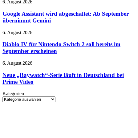
Google
6. August 2026
Lern-
Assistant
App
wird
Google Assistant wird abgeschaltet: Ab September
abgeschaltet:
übernimmt Gemini
Ab
September
Diablo
6. August 2026
übernimmt
IV
Gemini
für
Diablo IV für Nintendo Switch 2 soll bereits im
Nintendo
September erscheinen
Switch
2
Neue
6. August 2026
soll
„Baywatch“-
bereits
Serie
Neue „Baywatch“-Serie läuft in Deutschland bei
im
läuft
Prime Video
September
in
erscheinen
Deutschland
Kategorien
bei
Kategorien
Prime
Video