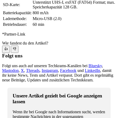
Unterstützt UHS-I, exFAT (FAT64) Format; max.
SD-Karte:
Speicherkapazität 128 GB.
Batteriekapazität:
800 mAh
Lademethode:
Micro-USB (2.0)
Betriebsdauer:
60 min
*Partner-Link
Wie fandest du den Artikel?
👍
👎
Folgt uns
Folgt uns auch auf unseren Techkrams-Kanälen bei
Bluesky
,
Mastodon
,
X
,
Threads
,
Instagram
,
Facebook
und
LinkedIn
, damit
ihr keine News, Tests und Artikel verpasst. Dort gibt es regelmäßig
neue Beiträge, Updates und zusätzlichen Technikkram.
Unsere Artikel gezielt bei Google anzeigen
lassen
Wenn ihr bei Google nach Informationen sucht, werden
bestimmte Nachrichten in der sogenannten