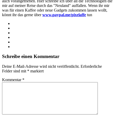
auch vorangetrieben. Hier schreibe ich über all die Technologien die
mir auf meiner Reise durch das "Neuland" auffallen. Wenn ihr mir
was für einen Kaffee oder neue Gadgets zukommen lassen wollt,
könnt ihr das gerne über
www.paypal.me/pixelaffe
tun
Webseite
Facebook
X
LinkedIn
YouTube
Instagram
Schreibe einen Kommentar
Deine E-Mail-Adresse wird nicht veröffentlicht.
Erforderliche
Felder sind mit
*
markiert
Kommentar
*