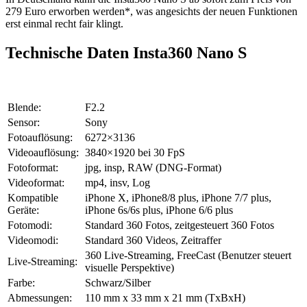
279 Euro erworben werden*, was angesichts der neuen Funktionen
erst einmal recht fair klingt.
Technische Daten Insta360 Nano S
Blende:
F2.2
Sensor:
Sony
Fotoauflösung:
6272×3136
Videoauflösung:
3840×1920 bei 30 FpS
Fotoformat:
jpg, insp, RAW (DNG-Format)
Videoformat:
mp4, insv, Log
Kompatible
iPhone X, iPhone8/8 plus, iPhone 7/7 plus,
Geräte:
iPhone 6s/6s plus, iPhone 6/6 plus
Fotomodi:
Standard 360 Fotos, zeitgesteuert 360 Fotos
Videomodi:
Standard 360 Videos, Zeitraffer
360 Live-Streaming, FreeCast (Benutzer steuert
Live-Streaming:
visuelle Perspektive)
Farbe:
Schwarz/Silber
Abmessungen:
110 mm x 33 mm x 21 mm (TxBxH)