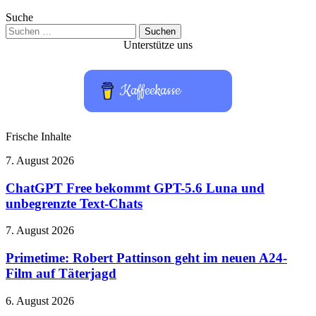
Suche
Suchen
nach:
Unterstütze uns
Kaffeekasse
Frische Inhalte
ChatGPT
7. August 2026
Free
bekommt
ChatGPT Free bekommt GPT-5.6 Luna und
GPT-
unbegrenzte Text-Chats
5.6
Luna
Primetime:
7. August 2026
und
Robert
unbegrenzte
Pattinson
Primetime: Robert Pattinson geht im neuen A24-
Text-
geht
Film auf Täterjagd
Chats
im
neuen
GeForce
6. August 2026
A24-
NOW