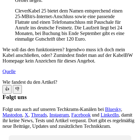
Gebiet liegen.
CleverKabel 25 bietet dem Namen entsprechend einen
25-MBit/s-Internet-Anschluss sowie eine passende
Flatrate und einen Telefonanschluss mit Pauschale für
Anrufe ins deutsche Festnetz. Die Laufzeit liegt bei 24
Monaten, bei Buchung bis Ende September gibt es eine
einmalige Gutschrift über 120 Euro.
Wie soll das den funktionieren? Irgendwo muss ich doch mein
Kabel anschließen, oder? Zumindest findet man auf der KabelBW
Homepage kein Anzeichen für dieses Angebot.
Quelle
Wie fandest du den Artikel?
👍
👎
Folgt uns
Folgt uns auch auf unseren Techkrams-Kanälen bei
Bluesky
,
Mastodon
,
X
,
Threads
,
Instagram
,
Facebook
und
LinkedIn
, damit
ihr keine News, Tests und Artikel verpasst. Dort gibt es regelmäßig
neue Beiträge, Updates und zusätzlichen Technikkram.