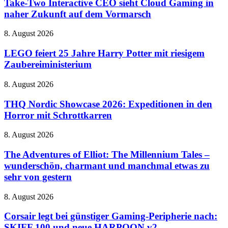
Interactive
Take-Two Interactive CEO sieht Cloud Gaming in
Handy
CEO
naher Zukunft auf dem Vormarsch
sieht
Cloud
LEGO
8. August 2026
Gaming
feiert
in
25
LEGO feiert 25 Jahre Harry Potter mit riesigem
naher
Jahre
Zaubereiministerium
Zukunft
Harry
auf
Potter
dem
THQ
8. August 2026
mit
Vormarsch
Nordic
riesigem
Showcase
THQ Nordic Showcase 2026: Expeditionen in den
Zaubereiministerium
2026:
Horror mit Schrottkarren
Expeditionen
in
The
8. August 2026
den
Adventures
Horror
of
The Adventures of Elliot: The Millennium Tales –
mit
Elliot:
wunderschön, charmant und manchmal etwas zu
Schrottkarren
The
sehr von gestern
Millennium
Tales
Corsair
8. August 2026
–
legt
wunderschön,
bei
Corsair legt bei günstiger Gaming-Peripherie nach:
charmant
günstiger
und
SKIFF 100 und neue HARPOON v2