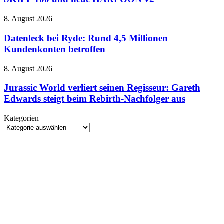
Gaming-
manchmal
Peripherie
etwas
Datenleck
8. August 2026
nach:
zu
bei
SKIFF
sehr
Ryde:
Datenleck bei Ryde: Rund 4,5 Millionen
100
von
Rund
Kundenkonten betroffen
und
gestern
4,5
neue
Millionen
HARPOON
Jurassic
8. August 2026
Kundenkonten
v2
World
betroffen
verliert
Jurassic World verliert seinen Regisseur: Gareth
seinen
Edwards steigt beim Rebirth-Nachfolger aus
Regisseur:
Gareth
Kategorien
Edwards
Kategorien
steigt
beim
Rebirth-
Nachfolger
aus