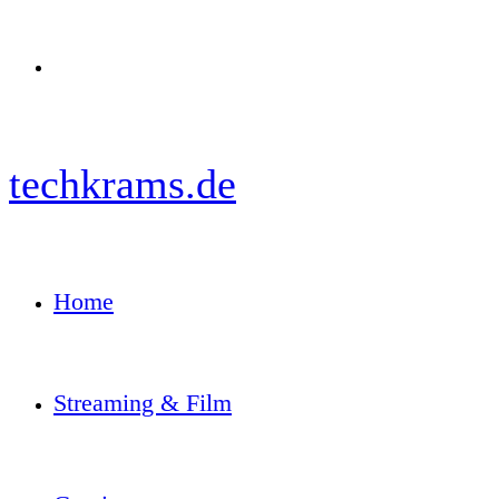
Menü
techkrams.de
Home
Streaming & Film