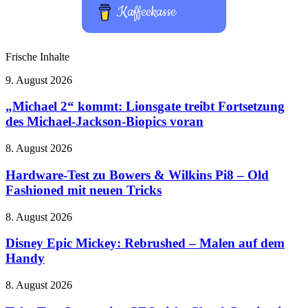
Kaffeekasse
Frische Inhalte
„Michael
9. August 2026
2“
kommt:
„Michael 2“ kommt: Lionsgate treibt Fortsetzung
Lionsgate
des Michael-Jackson-Biopics voran
treibt
Fortsetzung
Hardware-
8. August 2026
des
Test
Michael-
zu
Hardware-Test zu Bowers & Wilkins Pi8 – Old
Jackson-
Bowers
Fashioned mit neuen Tricks
Biopics
&
voran
Wilkins
Disney
8. August 2026
Pi8
Epic
–
Mickey:
Disney Epic Mickey: Rebrushed – Malen auf dem
Old
Rebrushed
Handy
Fashioned
–
mit
Malen
neuen
Take-
8. August 2026
auf
Tricks
Two
dem