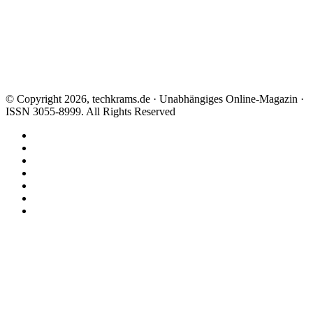
© Copyright 2026, techkrams.de · Unabhängiges Online-Magazin ·
ISSN 3055-8999. All Rights Reserved
Facebook
X
Instagram
Paypal
TikTok
RSS
Threads
Facebook
X
WhatsApp
Telegram
Schaltfläche
"Zurück
zum
Anfang"