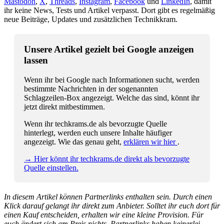
Mastodon
,
X
,
Threads
,
Instagram
,
Facebook
und
LinkedIn
, damit
ihr keine News, Tests und Artikel verpasst. Dort gibt es regelmäßig
neue Beiträge, Updates und zusätzlichen Technikkram.
Unsere Artikel gezielt bei Google anzeigen
lassen
Wenn ihr bei Google nach Informationen sucht, werden
bestimmte Nachrichten in der sogenannten
Schlagzeilen-Box angezeigt. Welche das sind, könnt ihr
jetzt direkt mitbestimmen.
Wenn ihr techkrams.de als bevorzugte Quelle
hinterlegt, werden euch unsere Inhalte häufiger
angezeigt. Wie das genau geht,
erklären wir hier
.
→ Hier könnt ihr techkrams.de direkt als bevorzugte
Quelle einstellen.
In diesem Artikel können Partnerlinks enthalten sein. Durch einen
Klick darauf gelangt ihr direkt zum Anbieter. Solltet ihr euch dort für
einen Kauf entscheiden, erhalten wir eine kleine Provision. Für
euch ändert sich am Preis nichts. Partnerlinks haben keinerlei