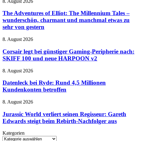
The
8. August 2026
den
Adventures
Horror
of
The Adventures of Elliot: The Millennium Tales –
mit
Elliot:
wunderschön, charmant und manchmal etwas zu
Schrottkarren
The
sehr von gestern
Millennium
Tales
Corsair
8. August 2026
–
legt
wunderschön,
bei
Corsair legt bei günstiger Gaming-Peripherie nach:
charmant
günstiger
und
SKIFF 100 und neue HARPOON v2
Gaming-
manchmal
Peripherie
etwas
Datenleck
8. August 2026
nach:
zu
bei
SKIFF
sehr
Ryde:
Datenleck bei Ryde: Rund 4,5 Millionen
100
von
Rund
Kundenkonten betroffen
und
gestern
4,5
neue
Millionen
HARPOON
Jurassic
8. August 2026
Kundenkonten
v2
World
betroffen
verliert
Jurassic World verliert seinen Regisseur: Gareth
seinen
Edwards steigt beim Rebirth-Nachfolger aus
Regisseur:
Gareth
Kategorien
Edwards
Kategorien