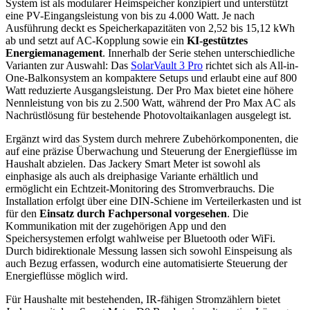
System ist als modularer Heimspeicher konzipiert und unterstützt
eine PV-Eingangsleistung von bis zu 4.000 Watt. Je nach
Ausführung deckt es Speicherkapazitäten von 2,52 bis 15,12 kWh
ab und setzt auf AC-Kopplung sowie ein
KI-gestütztes
Energiemanagement
. Innerhalb der Serie stehen unterschiedliche
Varianten zur Auswahl: Das
SolarVault 3 Pro
richtet sich als All-in-
One-Balkonsystem an kompaktere Setups und erlaubt eine auf 800
Watt reduzierte Ausgangsleistung. Der Pro Max bietet eine höhere
Nennleistung von bis zu 2.500 Watt, während der Pro Max AC als
Nachrüstlösung für bestehende Photovoltaikanlagen ausgelegt ist.
Ergänzt wird das System durch mehrere Zubehörkomponenten, die
auf eine präzise Überwachung und Steuerung der Energieflüsse im
Haushalt abzielen. Das Jackery Smart Meter ist sowohl als
einphasige als auch als dreiphasige Variante erhältlich und
ermöglicht ein Echtzeit-Monitoring des Stromverbrauchs. Die
Installation erfolgt über eine DIN-Schiene im Verteilerkasten und ist
für den
Einsatz durch Fachpersonal vorgesehen
. Die
Kommunikation mit der zugehörigen App und den
Speichersystemen erfolgt wahlweise per Bluetooth oder WiFi.
Durch bidirektionale Messung lassen sich sowohl Einspeisung als
auch Bezug erfassen, wodurch eine automatisierte Steuerung der
Energieflüsse möglich wird.
Für Haushalte mit bestehenden, IR-fähigen Stromzählern bietet