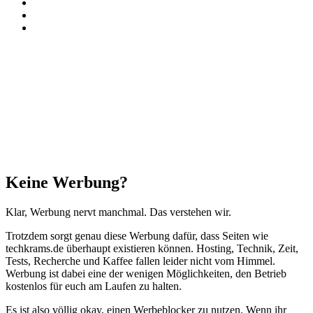
TikTok
RSS
Threads
Facebook
X
WhatsApp
Telegram
Schaltfläche
"Zurück
zum
Anfang"
Schließen
Keine Werbung?
Klar, Werbung nervt manchmal. Das verstehen wir.
Trotzdem sorgt genau diese Werbung dafür, dass Seiten wie
techkrams.de überhaupt existieren können. Hosting, Technik, Zeit,
Tests, Recherche und Kaffee fallen leider nicht vom Himmel.
Werbung ist dabei eine der wenigen Möglichkeiten, den Betrieb
kostenlos für euch am Laufen zu halten.
Es ist also völlig okay, einen Werbeblocker zu nutzen. Wenn ihr