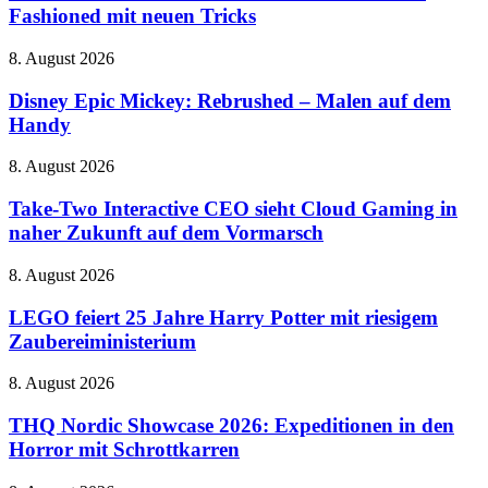
Bowers
Fashioned mit neuen Tricks
Biopics
&
voran
Wilkins
Disney
8. August 2026
Pi8
Epic
–
Mickey:
Disney Epic Mickey: Rebrushed – Malen auf dem
Old
Rebrushed
Handy
Fashioned
–
mit
Malen
neuen
Take-
8. August 2026
auf
Tricks
Two
dem
Interactive
Take-Two Interactive CEO sieht Cloud Gaming in
Handy
CEO
naher Zukunft auf dem Vormarsch
sieht
Cloud
LEGO
8. August 2026
Gaming
feiert
in
25
LEGO feiert 25 Jahre Harry Potter mit riesigem
naher
Jahre
Zaubereiministerium
Zukunft
Harry
auf
Potter
dem
THQ
8. August 2026
mit
Vormarsch
Nordic
riesigem
Showcase
THQ Nordic Showcase 2026: Expeditionen in den
Zaubereiministerium
2026:
Horror mit Schrottkarren
Expeditionen
in