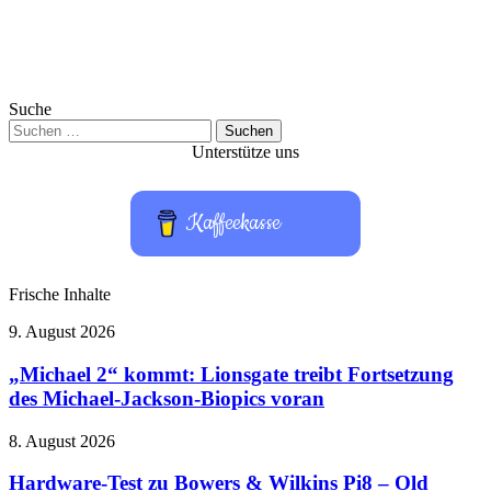
Suche
Suchen
nach:
Unterstütze uns
Kaffeekasse
Frische Inhalte
„Michael
9. August 2026
2“
kommt:
„Michael 2“ kommt: Lionsgate treibt Fortsetzung
Lionsgate
des Michael-Jackson-Biopics voran
treibt
Fortsetzung
Hardware-
8. August 2026
des
Test
Michael-
zu
Hardware-Test zu Bowers & Wilkins Pi8 – Old
Jackson-