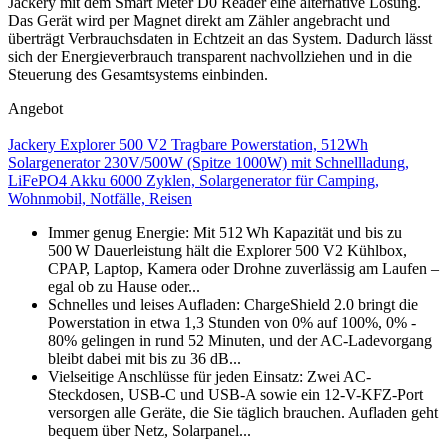
Jackery mit dem Smart Meter D0 Reader eine alternative Lösung.
Das Gerät wird per Magnet direkt am Zähler angebracht und
überträgt Verbrauchsdaten in Echtzeit an das System. Dadurch lässt
sich der Energieverbrauch transparent nachvollziehen und in die
Steuerung des Gesamtsystems einbinden.
Angebot
Jackery Explorer 500 V2 Tragbare Powerstation, 512Wh
Solargenerator 230V/500W (Spitze 1000W) mit Schnellladung,
LiFePO4 Akku 6000 Zyklen, Solargenerator für Camping,
Wohnmobil, Notfälle, Reisen
Immer genug Energie: Mit 512 Wh Kapazität und bis zu
500 W Dauerleistung hält die Explorer 500 V2 Kühlbox,
CPAP, Laptop, Kamera oder Drohne zuverlässig am Laufen –
egal ob zu Hause oder...
Schnelles und leises Aufladen: ChargeShield 2.0 bringt die
Powerstation in etwa 1,3 Stunden von 0% auf 100%, 0% -
80% gelingen in rund 52 Minuten, und der AC-Ladevorgang
bleibt dabei mit bis zu 36 dB...
Vielseitige Anschlüsse für jeden Einsatz: Zwei AC-
Steckdosen, USB-C und USB-A sowie ein 12‑V-KFZ-Port
versorgen alle Geräte, die Sie täglich brauchen. Aufladen geht
bequem über Netz, Solarpanel...