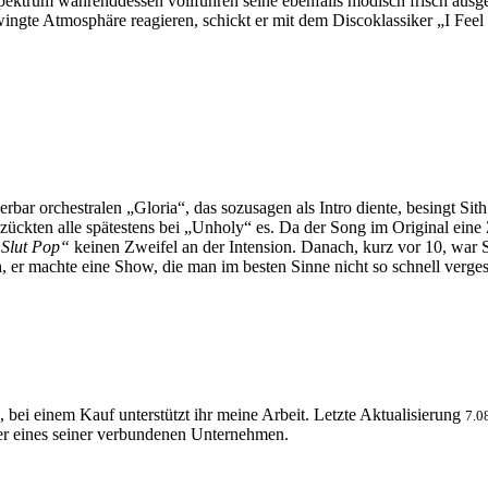
ktrum währenddessen vollführen seine ebenfalls modisch frisch ausgest
hwingte Atmosphäre reagieren, schickt er mit dem Discoklassiker „I F
bar orchestralen „Gloria“, das sozusagen als Intro diente, besingt Si
ckten alle spätestens bei „Unholy“ es. Da der Song im Original eine
Slut Pop“
keinen Zweifel an der Intension. Danach, kurz vor 10, war 
er machte eine Show, die man im besten Sinne nicht so schnell verges
, bei einem Kauf unterstützt ihr meine Arbeit. Letzte Aktualisierung
7.0
 eines seiner verbundenen Unternehmen.