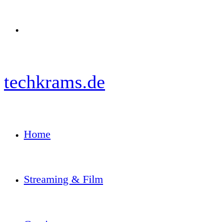
Menü
techkrams.de
Home
Streaming & Film