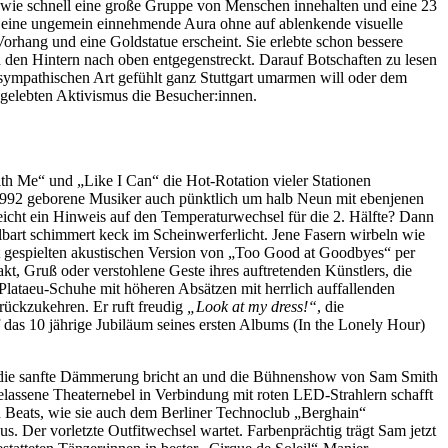
nd wie schnell eine große Gruppe von Menschen innehalten und eine 23
t eine ungemein einnehmende Aura ohne auf ablenkende visuelle
Vorhang und eine Goldstatue erscheint. Sie erlebte schon bessere
ch den Hintern nach oben entgegenstreckt. Darauf Botschaften zu lesen
 sympathischen Art gefühlt ganz Stuttgart umarmen will oder dem
gelebten Aktivismus die Besucher:innen.
ith Me“ und „Like I Can“ die Hot-Rotation vieler Stationen
1992 geborene Musiker auch pünktlich um halb Neun mit ebenjenen
leicht ein Hinweis auf den Temperaturwechsel für die 2. Hälfte? Dann
lbart schimmert keck im Scheinwerferlicht. Jene Fasern wirbeln wie
kt gespielten akustischen Version von „Too Good at Goodbyes“ per
t, Gruß oder verstohlene Geste ihres auftretenden Künstlers, die
 Plataeu-Schuhe mit höheren Absätzen mit herrlich auffallenden
rückzukehren. Er ruft freudig
„Look at my dress!“
, die
as 10 jährige Jubiläum seines ersten Albums (In the Lonely Hour)
, die sanfte Dämmerung bricht an und die Bühnenshow von Sam Smith
lassene Theaternebel in Verbindung mit roten LED-Strahlern schafft
 Beats, wie sie auch dem Berliner Technoclub „Berghain“
. Der vorletzte Outfitwechsel wartet. Farbenprächtig trägt Sam jetzt