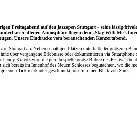
rigen Freitagabend auf den jazzopen Stuttgart – seine lässig-frivo
wunderbaren offenen Atmosphäre flogen dem „Stay With Me“-Interp
rzeugen. Unsere Eindrücke vom berauschenden Konzertabend.
 in Stuttgart an. Neben schattigen Plätzen unterhalb der größeren Ba
m Sinne über vergangene Erlebnisse oder dokumentieren via Smartphon
enny Kravitz wird die gern bespielte große Bühne des Festivals heute
st sich bereits im Innenhof des Neuen Schlosses begutachten, wo die m
nige einen Tick markanter geschminkt, nur für einen Blick von Sam.