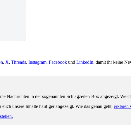
on
,
X
,
Threads
,
Instagram
,
Facebook
und
LinkedIn
, damit ihr keine Ne
e Nachrichten in der sogenannten Schlagzeilen-Box angezeigt. Welche 
n euch unsere Inhalte häufiger angezeigt. Wie das genau geht,
erklären 
tellen.