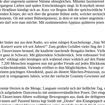
tvolle aber ungemein samtene Stimme ohnegleichen. Mitunter fasziniere
rgangene Lieben und späten Entscheidungen singt. In Konyikeh strotz
r Headliner kündigt sich an. Kurz vor Beginn fällt der sprichwörtliche 
liegenden Körper, der sich über die gesamte Bühne zieht, welcher neckis
atements. Ob mit seiner Bühnenpräsenz, in dem er mit seiner ungemein
en darf wen man möchte. Mit zustimmendem Applaus quittieren jenen 
stler bisher nur aus dem Radio, wo seine ruhigen Kuschelsongs „Stay W
 Konzert warte ich seit Jahren!“
Zum großen Gefallen vieler fing der 
s Tänzer:innen bestand, die knallrote rauchende Bengalos hielten. Viel
r ganz in Schwarz. Mit glitzerndem Schulterstück. Sein rotbrauner Vol
nds“ erklingt oder beruhigen sich während einer wirklich auf den Pun
7.200 Menschen reagieren nun mit großer Freude auf jeden Blickkontak
hlechtsidentität. Vielmehr eröffnet es ihm Möglichkeiten. So trägt er
inem prächtigen Abendkleid, quasi als düstere Märchen-Prinzessin, zu
rt in vergangenen Jahren, weist der vierfache Grammy-Gewinner auf d
rmte Herzen in die Menge. Langsam verzieht sich der helllichte Tag
h aufgeladene Dancetracks mit unmissverständlichen Posen. Der einge
d-Tänzer:innen führen wollüstige Bewegungen aus, dank der deftigeren
nnen auf! Passend hierzu legt Smith mit „Desire“ den Klangteppich aus