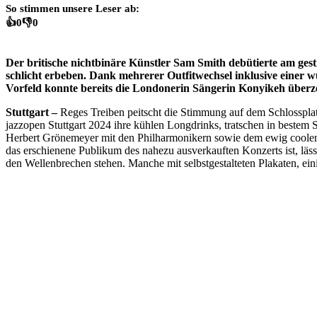
So stimmen unsere Leser ab:
👍
0
👎
0
Der britische nichtbinäre Künstler Sam Smith debütierte am gest
schlicht erbeben. Dank mehrerer Outfitwechsel inklusive einer 
Vorfeld konnte bereits die Londonerin Sängerin Konyikeh übe
Stuttgart –
Reges Treiben peitscht die Stimmung auf dem Schlossplatz
jazzopen Stuttgart 2024 ihre kühlen Longdrinks, tratschen in beste
Herbert Grönemeyer mit den Philharmonikern sowie dem ewig coolen L
das erschienene Publikum des nahezu ausverkauften Konzerts ist, läs
den Wellenbrechen stehen. Manche mit selbstgestalteten Plakaten, ei