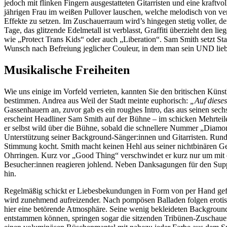
jedoch mit flinken Fingern ausgestatteten Gitarristen und eine kraf
jährigen Frau im weißen Pullover lauschen, welche melodisch von ve
Effekte zu setzen. Im Zuschauerraum wird’s hingegen stetig voller, de
Tage, das glitzende Edelmetall ist verblasst, Graffiti überzieht den 
wie „Protect Trans Kids“ oder auch „Liberation“. Sam Smith setzt St
Wunsch nach Befreiung jeglicher Couleur, in dem man sein UND lieb
Musikalische Freiheiten
Wie uns einige im Vorfeld verrieten, kannten Sie den britischen Kün
bestimmen. Andrea aus Weil der Stadt meinte euphorisch:
„Auf dieses
Gassenhauern an, zuvor gab es ein roughes Intro, das aus seinen sech
erscheint Headliner Sam Smith auf der Bühne – im schicken Mehrteile
er selbst wild über die Bühne, sobald die schnellere Nummer „Diamo
Unterstützung seiner Background-Sänger:innen und Gitarristen. Rund 
Stimmung kocht. Smith macht keinen Hehl aus seiner nichtbinären Gesc
Ohrringen. Kurz vor „Good Thing“ verschwindet er kurz nur um mit e
Besucher:innen reagieren johlend. Neben Danksagungen für den Suppo
hin.
Regelmäßig schickt er Liebesbekundungen in Form von per Hand gefo
wird zunehmend aufreizender. Nach pompösen Balladen folgen erotisc
hier eine betörende Atmosphäre. Seine wenig bekleideten Backgroun
entstammen können, springen sogar die sitzenden Tribünen-Zuschauer:i