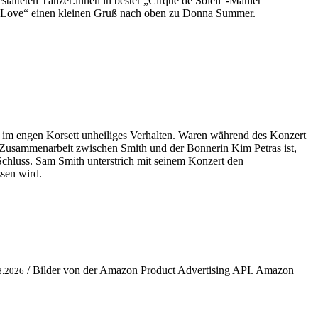
atteten Tänzer:innen in bester „Cirque de Soleil“-Manier
eel Love“ einen kleinen Gruß nach oben zu Donna Summer.
th im engen Korsett unheiliges Verhalten. Waren während des Konzert
 Zusammenarbeit zwischen Smith und der Bonnerin Kim Petras ist,
Schluss. Sam Smith unterstrich mit seinem Konzert den
sen wird.
/ Bilder von der Amazon Product Advertising API. Amazon
8.2026