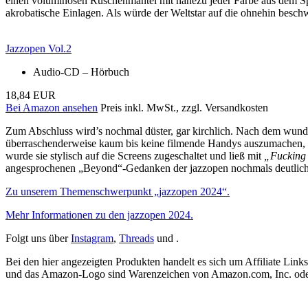
einen voluminösen Rüschenmantel mit nahezu jeder Farbe aus dem Spe
akrobatische Einlagen. Als würde der Weltstar auf die ohnehin besc
Jazzopen Vol.2
Audio-CD – Hörbuch
18,84 EUR
Bei Amazon ansehen
Preis inkl. MwSt., zzgl. Versandkosten
Zum Abschluss wird’s nochmal düster, gar kirchlich. Nach dem wunder
überraschenderweise kaum bis keine filmende Handys auszumachen, zü
wurde sie stylisch auf die Screens zugeschaltet und ließ mit
„Fucking 
angesprochenen „Beyond“-Gedanken der jazzopen nochmals deutlich, 
Zu unserem Themenschwerpunkt „jazzopen 2024“.
Mehr Informationen zu den jazzopen 2024.
Folgt uns über
Instagram
,
Threads
und .
Bei den hier angezeigten Produkten handelt es sich um Affiliate Links
und das Amazon-Logo sind Warenzeichen von Amazon.com, Inc. oder