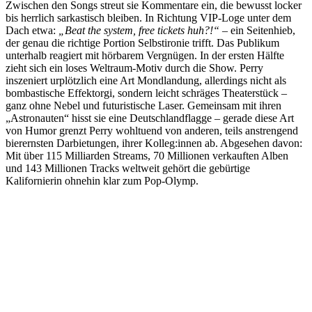
Zwischen den Songs streut sie Kommentare ein, die bewusst locker
bis herrlich sarkastisch bleiben. In Richtung VIP-Loge unter dem
Dach etwa:
„Beat the system, free tickets huh?!“
– ein Seitenhieb,
der genau die richtige Portion Selbstironie trifft. Das Publikum
unterhalb reagiert mit hörbarem Vergnügen. In der ersten Hälfte
zieht sich ein loses Weltraum-Motiv durch die Show. Perry
inszeniert urplötzlich eine Art Mondlandung, allerdings nicht als
bombastische Effektorgi, sondern leicht schräges Theaterstück –
ganz ohne Nebel und futuristische Laser. Gemeinsam mit ihren
„Astronauten“ hisst sie eine Deutschlandflagge – gerade diese Art
von Humor grenzt Perry wohltuend von anderen, teils anstrengend
bierernsten Darbietungen, ihrer Kolleg:innen ab. Abgesehen davon:
Mit über 115 Milliarden Streams, 70 Millionen verkauften Alben
und 143 Millionen Tracks weltweit gehört die gebürtige
Kalifornierin ohnehin klar zum Pop-Olymp.