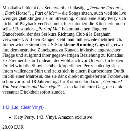
Musikalisch bleibt das Set erwartbar hitlastig.
„Teenage Dream“,
„Dark Horse“, „Part of Me“
– die Songs sitzen, auch weil sie live
weniger glatt klingen als im Streaming. Zumal eine Katy Perry sich
nicht auf Playback verlässt, nein, hier intoniert die Künstlerin noch
selbst! Besonders
„Part of Me“
bekommt einen längeren
Dancebreak, der das Set kurz Richtung Club á la Berghain
verwandelt. Auf den Rängen steht man mittlerweile mehrheitlich.
Immer wieder streut der US-Star
kleine Running Gags
ein, etwa
ihre demonstrative Zuneigung zu Kanada inklusive angesteckter
Flagge und aufgrund ihrer gegenwärtigen Beziehung zu Kanadas
Ex-Premier Justin Trudeau, der wohl auch vor Ort war. Im letzten
Drittel wird die Show sichtbar körperlicher. Perry entledigt sich
ihrem wallenden Shirt und zeigt sich in einem figurbetonten Outfit
im Stil einer Matrosin, das sie dank direkt mitgeliefertem Fotobeweis
schon vor rund 18 Jahren trug. Ihr Kommentar dazu:
„Germans!
You love boobs and bier, right?“
– ein kalkulierter Gag, der dank
versauter Direktheit sofort zündet.
143 (Ltd. Clear Vinyl)
Katy Perry, 143. Vinyl, Amazon exclusive
28,00 EUR