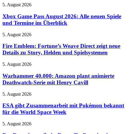
of
Kultserie
Xbox
5. August 2026
Atlantis
Game
–
Pass
Xbox Game Pass August 2026: Alle neuen Spiele
Doku-
August
Reihe
und Termine im Überblick
2026:
beleuchtet
Alle
Rätsel-
Fire
5. August 2026
neuen
Design
Emblem:
Spiele
der
Fortune’s
Fire Emblem: Fortune’s Weave Direct zeigt neue
und
Neuinterpretation
Weave
Details zu Story, Helden und Spielsystemen
Termine
Direct
im
zeigt
Überblick
Warhammer
5. August 2026
neue
40.000:
Details
Amazon
Warhammer 40.000: Amazon plant animierte
zu
plant
Deathwatch-Serie mit Henry Cavill
Story,
animierte
Helden
Deathwatch-
und
ESA
5. August 2026
Serie
Spielsystemen
gibt
mit
Zusammenarbeit
ESA gibt Zusammenarbeit mit Pokémon bekannt
Henry
mit
für die World Space Week
Cavill
Pokémon
bekannt
Der
5. August 2026
für
Regenbogenfisch:
die