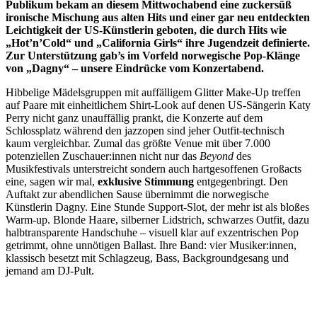
Publikum bekam an diesem Mittwochabend eine zuckersüß
ironische Mischung aus alten Hits und einer gar neu entdeckten
Leichtigkeit der US-Künstlerin geboten, die durch Hits wie
„Hot’n’Cold“ und „California Girls“ ihre Jugendzeit definierte.
Zur Unterstützung gab’s im Vorfeld norwegische Pop-Klänge
von „Dagny“ – unsere Eindrücke vom Konzertabend.
Hibbelige Mädelsgruppen mit auffälligem Glitter Make-Up treffen
auf Paare mit einheitlichem Shirt-Look auf denen US-Sängerin Katy
Perry nicht ganz unauffällig prankt, die Konzerte auf dem
Schlossplatz während den jazzopen sind jeher Outfit-technisch
kaum vergleichbar. Zumal das größte Venue mit über 7.000
potenziellen Zuschauer:innen nicht nur das
Beyond
des
Musikfestivals unterstreicht sondern auch hartgesoffenen Großacts
eine, sagen wir mal,
exklusive Stimmung
entgegenbringt. Den
Auftakt zur abendlichen Sause übernimmt die norwegische
Künstlerin Dagny. Eine Stunde Support-Slot, der mehr ist als bloßes
Warm-up. Blonde Haare, silberner Lidstrich, schwarzes Outfit, dazu
halbtransparente Handschuhe – visuell klar auf exzentrischen Pop
getrimmt, ohne unnötigen Ballast. Ihre Band: vier Musiker:innen,
klassisch besetzt mit Schlagzeug, Bass, Backgroundgesang und
jemand am DJ-Pult.