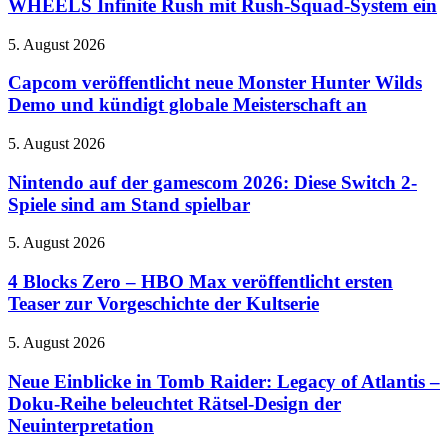
WHEELS Infinite Rush mit Rush-Squad-System ein
Trailer
zu
Capcom
5. August 2026
HOT
veröffentlicht
WHEELS
neue
Capcom veröffentlicht neue Monster Hunter Wilds
Infinite
Monster
Demo und kündigt globale Meisterschaft an
Rush
Hunter
mit
Wilds
Rush-
Nintendo
5. August 2026
Demo
Squad-
auf
und
System
der
Nintendo auf der gamescom 2026: Diese Switch 2-
kündigt
ein
gamescom
Spiele sind am Stand spielbar
globale
2026:
Meisterschaft
Diese
an
4
5. August 2026
Switch
Blocks
2-
Zero
4 Blocks Zero – HBO Max veröffentlicht ersten
Spiele
–
Teaser zur Vorgeschichte der Kultserie
sind
HBO
am
Max
Stand
Neue
5. August 2026
veröffentlicht
spielbar
Einblicke
ersten
in
Neue Einblicke in Tomb Raider: Legacy of Atlantis –
Teaser
Tomb
Doku-Reihe beleuchtet Rätsel-Design der
zur
Raider:
Vorgeschichte
Neuinterpretation
Legacy
der