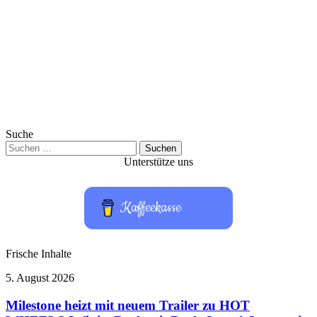
Suche
Suchen
nach:
Unterstütze uns
Kaffeekasse
Frische Inhalte
Milestone
5. August 2026
heizt
mit
Milestone heizt mit neuem Trailer zu HOT
neuem