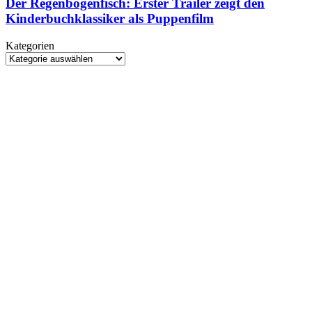
Erster
Der Regenbogenfisch: Erster Trailer zeigt den
World
Trailer
Kinderbuchklassiker als Puppenfilm
Space
zeigt
Week
den
Kategorien
Kinderbuchklassiker
Kategorien
als
Puppenfilm