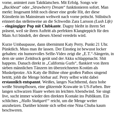
vorne, animiert zum Taktklatschen. Mit Erfolg. Songs wie
„
Backbeat
“ oder „
Strawberry Dream
“ funktionieren sofort. Man
merkt: Insgesamt fehlt noch dieser eine große Hit, der diese
Künstlerin im Mainstream weltweit nach vorne peitscht. Stilistisch
erinnert das stellenweise an die Schwedin Zara Larsson
(Lush Life)
–
eingängiger Pop mit Clubkante
. Dagny bleibt in ihrem Set
präsent, weil sie ihren Auftritt als perfekten Klangteppich für den
Main Act bündelt, der diesen Abend veredeln wird.
Kurze Umbaupause, dann übernimmt Katy Perry. Punkt 21 Uhr.
Pünktlich. Muss man ihr lassen. Der Einstieg ist bewusst locker
gehalten: ein humorvolles Selfie-Video zeigt die „E.T.“-Sängerin, in
dem sie unter Zeitdruck gerät und der Akku schlappmacht. Shit
happens. Danach direkt in „California Gurls“, flankiert von ihren
sieben männlichen Tänzern im überzeichneten Kostüm als
Muskelprotze. Als Katy die Bühne ohne großen Pathos singend
betritt, johlt die Menge hörbar auf. Perry selbst wirkt dabei
erstaunlich entspannt
. Weißes, langes Nachthemd, dazu hohe
weiße Strumpfhosen, eine glitzernde Krawatte in US-Farben. Ihre
langen schwarzen Haare wehen im leichten Abendwind. Sie singt
live, sucht immer wieder den direkten Kontakt ins Publikum. Ein
schlichtes
„Hallo Stuttgart!“
reicht, um die Menge weiter
anzuheizen. Darüber könnte sich selbst eine Nina Chuba kaum
beschweren.