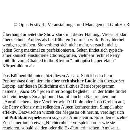
© Opus Festival-, Veranstaltungs- und Management GmbH / Rei
Überhaupt arbeitet die Show stark mit dieser Haltung. Vieles ist klar
überzeichnet. Anders als bei früheren Tourneen wirkt Perry hierbei
weniger getrieben. Sie verbiegt sich nicht mehr, versucht nicht,
jeden Song maximal zu perfektionieren. Selten findet sich typisch-
amerikanisch einstudierte Choreografien, vielmehr rechnet Perry
mithilfe von „Chained to the Rhythm“ mit optisch „perfekten“
Körperbildern ab.
Das Bühnenbild unterstützt diesen Ansatz. Statt klassischem
Popbombast dominiert ein
eher technischer Look
: ein übergroßer
Laptop, auf dessen Bildschirm ein fiktives Betriebsprogramm
namens
„Aura OS“
jeden ihrer Songs begleitet – in der Mitte findet
sich ein riesiges Smartphone. Darauf tauchen Nachrichten und
„Anrufe“ ehemaliger Verehrer wie DJ Diplo oder Josh Groban auf,
die Perry offensiv mit rollenden Augen kommentiert. Simpel, aber
effektiv. Dazwischen witzelt der Megastar oft herum, verdingt sich
mit
Publikumsspielereien
sogar als Animateurin. So sollen einzelne
Zuschauer:innen etwa „Nüchternheit“ vorspielen oder wie sie
reagieren, sobald sie den oder die Ex-Partnerin sehen. Amüsant.