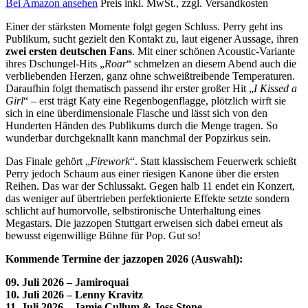
Bei Amazon ansehen
Preis inkl. MwSt., zzgl. Versandkosten
Einer der stärksten Momente folgt gegen Schluss. Perry geht ins
Publikum, sucht gezielt den Kontakt zu, laut eigener Aussage, ihren
zwei ersten deutschen Fans
. Mit einer schönen Acoustic-Variante
ihres Dschungel-Hits „
Roar
“ schmelzen an diesem Abend auch die
verbliebenden Herzen, ganz ohne schweißtreibende Temperaturen.
Daraufhin folgt thematisch passend ihr erster großer Hit „
I Kissed a
Girl
“ – erst trägt Katy eine Regenbogenflagge, plötzlich wirft sie
sich in eine überdimensionale Flasche und lässt sich von den
Hunderten Händen des Publikums durch die Menge tragen. So
wunderbar durchgeknallt kann manchmal der Popzirkus sein.
Das Finale gehört „
Firework
“. Statt klassischem Feuerwerk schießt
Perry jedoch Schaum aus einer riesigen Kanone über die ersten
Reihen. Das war der Schlussakt. Gegen halb 11 endet ein Konzert,
das weniger auf übertrieben perfektionierte Effekte setzte sondern
schlicht auf humorvolle, selbstironische Unterhaltung eines
Megastars. Die jazzopen Stuttgart erweisen sich dabei erneut als
bewusst eigenwillige Bühne für Pop. Gut so!
Kommende Termine der jazzopen 2026 (Auswahl):
09. Juli 2026 – Jamiroquai
10. Juli 2026 – Lenny Kravitz
11. Juli 2026 – Jamie Cullum & Joss Stone