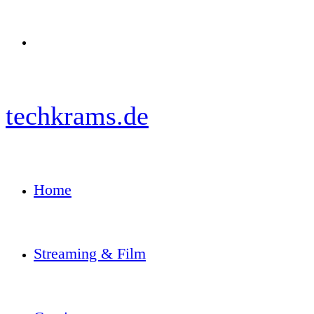
Menü
techkrams.de
Home
Streaming & Film