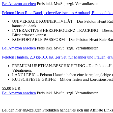
Bei Amazon ansehen
Preis inkl. MwSt., zzgl. Versandkosten
Peloton Heart Rate Band | schweißresistentes Armband, Bluetooth k
UNIVERSALE KONNEKTIVITÄT – Das Peloton Heart Rate Band l
kannst du dank...
INTERAKTIVES HERZFREQUENZ-TRACKING – Dieses Zubehör is
Blick erfassen kannst...
KOMFORTABLE PASSFORM – Das Peloton Heart Rate Band verfüg
Bei Amazon ansehen
Preis inkl. MwSt., zzgl. Versandkosten
Peloton Hanteln, 2,3 kg-16,6 kg, 2er Set, für Männer und Frauen, erg
PREMIUM URETHAN-BESCHICHTUNG - Die Peloton-Hantelköpfe s
Vibrationen.
LANGLEBIG – Peloton Hanteln haben eine harte, langlebige un
RUTSCHFESTE GRIFFE – Mit der festen und korrosionsbeständige
55,00 EUR
Bei Amazon ansehen
Preis inkl. MwSt., zzgl. Versandkosten
Bei den hier angezeigten Produkten handelt es sich um Affiliate Links