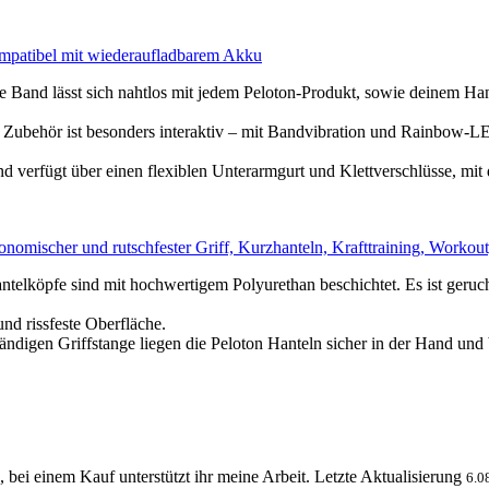
ompatibel mit wiederaufladbarem Akku
ässt sich nahtlos mit jedem Peloton-Produkt, sowie deinem Handy,
t besonders interaktiv – mit Bandvibration und Rainbow-LED-Le
t über einen flexiblen Unterarmgurt und Klettverschlüsse, mit den
onomischer und rutschfester Griff, Kurzhanteln, Krafttraining, Workout
ind mit hochwertigem Polyurethan beschichtet. Es ist geruchslo
d rissfeste Oberfläche.
n Griffstange liegen die Peloton Hanteln sicher in der Hand und bie
, bei einem Kauf unterstützt ihr meine Arbeit. Letzte Aktualisierung
6.0