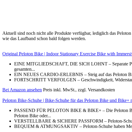
Aktuell sind noch nicht alle Produkte verfügbar, lediglich das Pel
wie das Laufband schon bald folgen werden.
Original Peloton Bike | Indoor Stationary Exercise Bike with Imme
EINE MITGLIEDSCHAFT, DIE SICH LOHNT – Separate Peloton Mi
gesamten...
EIN NEUES CARDIO-ERLEBNIS – Steig auf das Peloton Bike und
FORTSCHRITT VERFOLGEN – Geschwindigkeit, Widerstand, Her
Bei Amazon ansehen
Preis inkl. MwSt., zzgl. Versandkosten
Peloton Bike-Schuhe | Bike-Schuhe für das Peloton Bike und Bike+ m
PASSEND FÜR PELOTON BIKE & BIKE+ – Die Peloton Bike-Schu
Peloton Bike oder...
VERSTELLBARE & SICHERE PASSFORM – Peloton-Schuhe haben e
BEQUEM & ATMUNGSAKTIV – Peloton-Schuhe haben Mesh-Ein