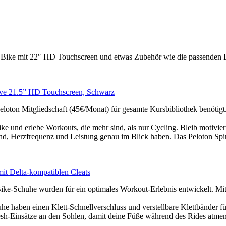
oton Bike mit 22″ HD Touchscreen und etwas Zubehör wie die passenden 
rsive 21.5” HD Touchscreen, Schwarz
tgliedschaft (45€/Monat) für gesamte Kursbibliothek benötigt. In
 erlebe Workouts, die mehr sind, als nur Cycling. Bleib motiviert,
zfrequenz und Leistung genau im Blick haben. Das Peloton Spinni
it Delta-kompatiblen Cleats
he wurden für ein optimales Workout-Erlebnis entwickelt. Mit den
inen Klett-Schnellverschluss und verstellbare Klettbänder für 
sätze an den Sohlen, damit deine Füße während des Rides atmen