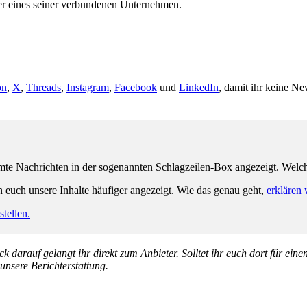
 eines seiner verbundenen Unternehmen.
on
,
X
,
Threads
,
Instagram
,
Facebook
und
LinkedIn
, damit ihr keine Ne
e Nachrichten in der sogenannten Schlagzeilen-Box angezeigt. Welche 
n euch unsere Inhalte häufiger angezeigt. Wie das genau geht,
erklären 
tellen.
k darauf gelangt ihr direkt zum Anbieter. Solltet ihr euch dort für ein
 unsere Berichterstattung.