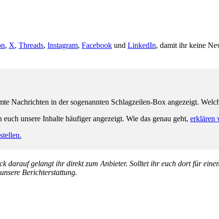
on
,
X
,
Threads
,
Instagram
,
Facebook
und
LinkedIn
, damit ihr keine Ne
e Nachrichten in der sogenannten Schlagzeilen-Box angezeigt. Welche 
n euch unsere Inhalte häufiger angezeigt. Wie das genau geht,
erklären 
tellen.
k darauf gelangt ihr direkt zum Anbieter. Solltet ihr euch dort für ein
 unsere Berichterstattung.