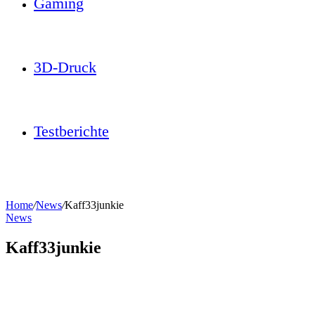
Gaming
3D-Druck
Testberichte
Home
/
News
/
Kaff33junkie
News
Kaff33junkie