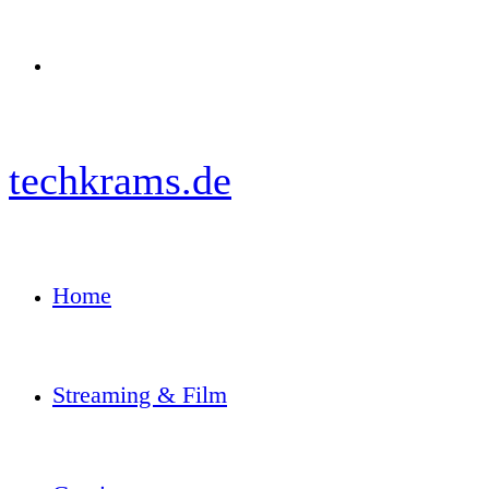
Menü
techkrams.de
Home
Streaming & Film