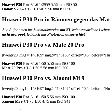
Huawei P30
Pro
ƒ/1.6 1/2959 5.56 mm ISO 50
Honor V20
– ƒ/1.8 1/1340 5.56 mm ISO 50
Huawei P30 Pro in Räumen gegen das Mat
Alle Aufnahmen im Automatikmodus
mit KI
, keine zusätzliche Licht
nicht gecroppt, lediglich mit Photoshop ausgerichtet.
Huawei P30 Pro vs. Mate 20 Pro
[twenty20 img1=“148169″ img2=“148166″ offset=“0.5″ before=“Hua
Huawei P30
Pro
ƒ/1.6
1/50
5.56 mm
ISO 100
Mate 20 Pro
ƒ/1.8
1/50
5.58 mm
ISO 200
Huawei P30 Pro vs. Xiaomi Mi 9
[twenty20 img1=“148169″ img2=“148167″ offset=“0.5″ before=“Hu
Huawei P30
Pro
ƒ/1.6
1/50
5.56 mm
ISO 100
Xiaomi Mi 9
ƒ/1.75
1/50
4.75 mm
ISO 941