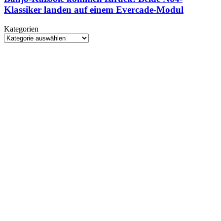
im
zurück:
Klassiker landen auf einem Evercade-Modul
Mittelpunkt
Beide
N64-
Kategorien
Klassiker
Kategorien
landen
auf
einem
Evercade-
Modul