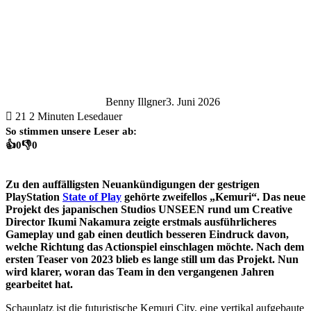
Benny Illgner
3. Juni 2026
21
2 Minuten Lesedauer
So stimmen unsere Leser ab:
👍
0
👎
0
Zu den auffälligsten Neuankündigungen der gestrigen
PlayStation
State of Play
gehörte zweifellos „Kemuri“. Das neue
Projekt des japanischen Studios UNSEEN rund um Creative
Director Ikumi Nakamura zeigte erstmals ausführlicheres
Gameplay und gab einen deutlich besseren Eindruck davon,
welche Richtung das Actionspiel einschlagen möchte. Nach dem
ersten Teaser von 2023 blieb es lange still um das Projekt. Nun
wird klarer, woran das Team in den vergangenen Jahren
gearbeitet hat.
Schauplatz ist die futuristische Kemuri City, eine vertikal aufgebaute