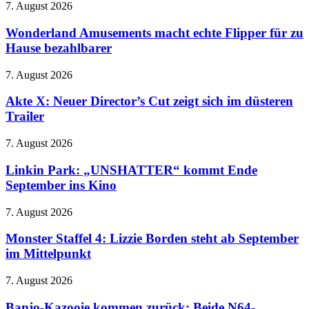
–
Wonderland
7. August 2026
zieht
Meryl
Amusements
beim
randaliert
macht
Wonderland Amusements macht echte Flipper für zu
Spin-
wieder
echte
Hause bezahlbarer
off
im
Flipper
den
Modezirkus
für
Stecker
Akte
7. August 2026
zu
X:
Hause
Neuer
Akte X: Neuer Director’s Cut zeigt sich im düsteren
bezahlbarer
Director’s
Trailer
Cut
zeigt
Linkin
7. August 2026
sich
Park:
im
„UNSHATTER“
Linkin Park: „UNSHATTER“ kommt Ende
düsteren
kommt
September ins Kino
Trailer
Ende
September
Monster
7. August 2026
ins
Staffel
Kino
4:
Monster Staffel 4: Lizzie Borden steht ab September
Lizzie
im Mittelpunkt
Borden
steht
Banjo-
7. August 2026
ab
Kazooie
September
kommen
Banjo-Kazooie kommen zurück: Beide N64-