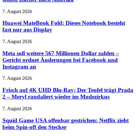
2027:
Uwe
Huawei
7. August 2026
Boll
MateBook
schickt
Fold:
Huawei MateBook Fold: Dieses Notebook besteht
seinen
Dieses
fast nur aus Display
Rächer
Notebook
nach
besteht
Amerika
Meta
7. August 2026
fast
soll
nur
weitere
Meta soll weitere 567 Millionen Dollar zahlen –
aus
567
Gericht ordnet Änderungen bei Facebook und
Display
Millionen
Instagram an
Dollar
zahlen
Frisch
7. August 2026
–
auf
Gericht
4K
Frisch auf 4K UHD Blu-Ray: Der Teufel trägt Prada
ordnet
UHD
Änderungen
2 – Meryl randaliert wieder im Modezirkus
Blu-
bei
Ray:
Facebook
Squid
7. August 2026
Der
und
Game
Teufel
Instagram
USA
Squid Game USA offenbar gestrichen: Netflix zieht
trägt
an
offenbar
beim Spin-off den Stecker
Prada
gestrichen:
2
Netflix