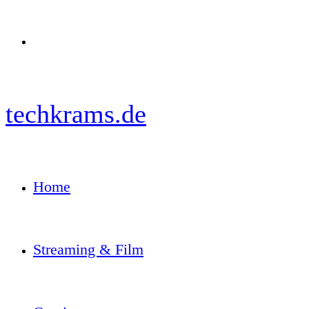
Menü
techkrams.de
Home
Streaming & Film