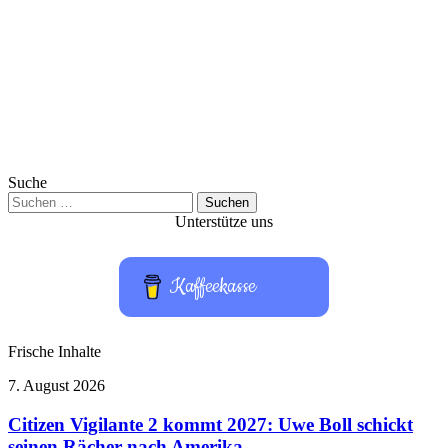
Suche
Suchen
nach:
Unterstütze uns
Kaffeekasse
Frische Inhalte
Citizen
7. August 2026
Vigilante
2
Citizen Vigilante 2 kommt 2027: Uwe Boll schickt
kommt
seinen Rächer nach Amerika