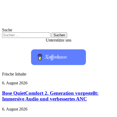
Suche
Suchen
nach:
Unterstütze uns
Kaffeekasse
Frische Inhalte
Bose
6. August 2026
QuietComfort
2.
Bose QuietComfort 2. Generation vorgestellt:
Generation
Immersive Audio und verbessertes ANC
vorgestellt:
Immersive
Erster
6. August 2026
Audio
Blick
und