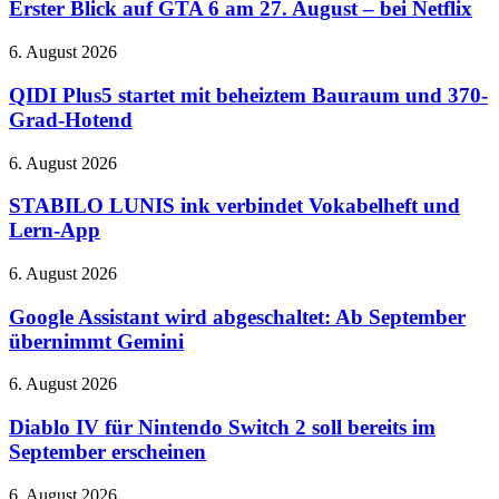
auf
Erster Blick auf GTA 6 am 27. August – bei Netflix
verbessertes
GTA
ANC
6
QIDI
6. August 2026
am
Plus5
27.
startet
QIDI Plus5 startet mit beheiztem Bauraum und 370-
August
mit
Grad-Hotend
–
beheiztem
bei
Bauraum
STABILO
6. August 2026
Netflix
und
LUNIS
370-
ink
STABILO LUNIS ink verbindet Vokabelheft und
Grad-
verbindet
Lern-App
Hotend
Vokabelheft
und
Google
6. August 2026
Lern-
Assistant
App
wird
Google Assistant wird abgeschaltet: Ab September
abgeschaltet:
übernimmt Gemini
Ab
September
Diablo
6. August 2026
übernimmt
IV
Gemini
für
Diablo IV für Nintendo Switch 2 soll bereits im
Nintendo
September erscheinen
Switch
2
Neue
6. August 2026