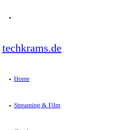
Menü
techkrams.de
Home
Streaming & Film