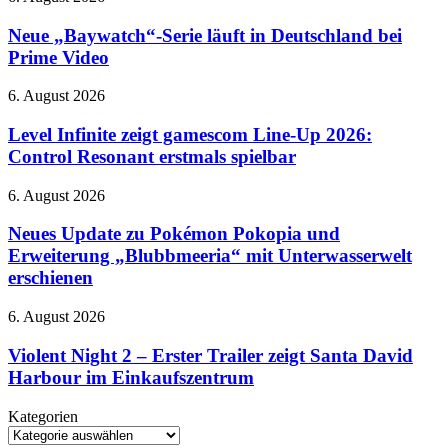
soll
„Baywatch“-
bereits
Serie
Neue „Baywatch“-Serie läuft in Deutschland bei
im
läuft
Prime Video
September
in
erscheinen
Deutschland
Level
6. August 2026
bei
Infinite
Prime
zeigt
Level Infinite zeigt gamescom Line-Up 2026:
Video
gamescom
Control Resonant erstmals spielbar
Line-
Up
Neues
6. August 2026
2026:
Update
Control
zu
Neues Update zu Pokémon Pokopia und
Resonant
Pokémon
Erweiterung „Blubbmeeria“ mit Unterwasserwelt
erstmals
Pokopia
spielbar
erschienen
und
Erweiterung
Violent
6. August 2026
„Blubbmeeria“
Night
mit
2
Violent Night 2 – Erster Trailer zeigt Santa David
Unterwasserwelt
–
erschienen
Harbour im Einkaufszentrum
Erster
Trailer
Kategorien
zeigt
Kategorien
Santa