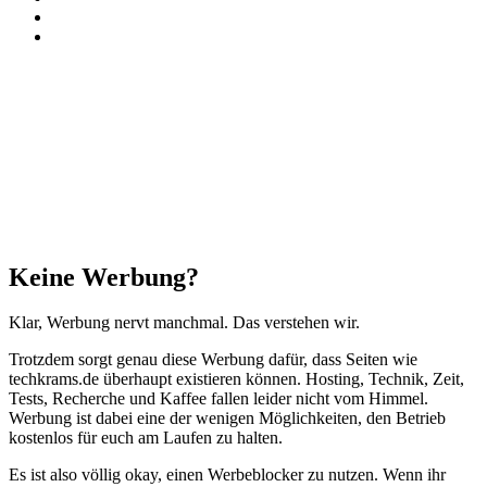
RSS
Threads
Facebook
X
WhatsApp
Telegram
Schaltfläche
"Zurück
zum
Anfang"
Schließen
Keine Werbung?
Klar, Werbung nervt manchmal. Das verstehen wir.
Trotzdem sorgt genau diese Werbung dafür, dass Seiten wie
techkrams.de überhaupt existieren können. Hosting, Technik, Zeit,
Tests, Recherche und Kaffee fallen leider nicht vom Himmel.
Werbung ist dabei eine der wenigen Möglichkeiten, den Betrieb
kostenlos für euch am Laufen zu halten.
Es ist also völlig okay, einen Werbeblocker zu nutzen. Wenn ihr