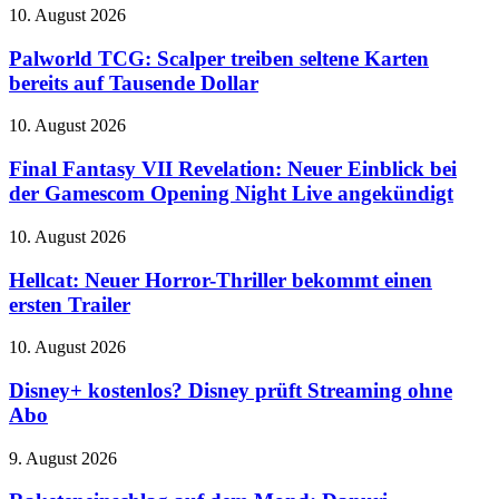
Recon
Palworld
10. August 2026
mit
TCG:
4K-
Scalper
Palworld TCG: Scalper treiben seltene Karten
Update
treiben
bereits auf Tausende Dollar
und
seltene
Community-
Karten
Aktionen
Final
10. August 2026
bereits
Fantasy
auf
VII
Final Fantasy VII Revelation: Neuer Einblick bei
Tausende
Revelation:
der Gamescom Opening Night Live angekündigt
Dollar
Neuer
Einblick
Hellcat:
10. August 2026
bei
Neuer
der
Horror-
Hellcat: Neuer Horror-Thriller bekommt einen
Gamescom
Thriller
ersten Trailer
Opening
bekommt
Night
einen
Live
Disney+
10. August 2026
ersten
angekündigt
kostenlos?
Trailer
Disney
Disney+ kostenlos? Disney prüft Streaming ohne
prüft
Abo
Streaming
ohne
Raketeneinschlag
9. August 2026
Abo
auf
dem