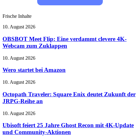
Frische Inhalte
OBSBOT
10. August 2026
Meet
Flip:
OBSBOT Meet Flip: Eine verdammt clevere 4K-
Eine
Webcam zum Zuklappen
verdammt
clevere
Wero
10. August 2026
4K-
startet
Webcam
bei
Wero startet bei Amazon
zum
Amazon
Zuklappen
Octopath
10. August 2026
Traveler:
Square
Octopath Traveler: Square Enix deutet Zukunft der
Enix
JRPG-Reihe an
deutet
Zukunft
Ubisoft
10. August 2026
der
feiert
JRPG-
25
Ubisoft feiert 25 Jahre Ghost Recon mit 4K-Update
Reihe
Jahre
und Community-Aktionen
an
Ghost