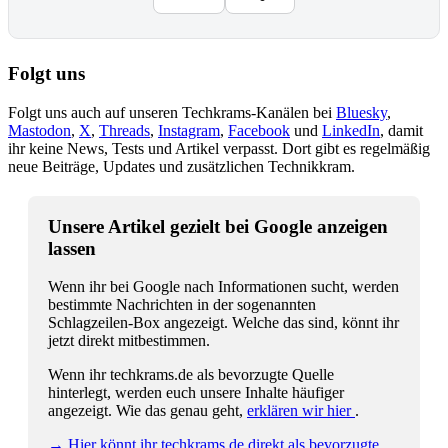
Folgt uns
Folgt uns auch auf unseren Techkrams-Kanälen bei
Bluesky
,
Mastodon
,
X
,
Threads
,
Instagram
,
Facebook
und
LinkedIn
, damit
ihr keine News, Tests und Artikel verpasst. Dort gibt es regelmäßig
neue Beiträge, Updates und zusätzlichen Technikkram.
Unsere Artikel gezielt bei Google anzeigen
lassen
Wenn ihr bei Google nach Informationen sucht, werden
bestimmte Nachrichten in der sogenannten
Schlagzeilen-Box angezeigt. Welche das sind, könnt ihr
jetzt direkt mitbestimmen.
Wenn ihr techkrams.de als bevorzugte Quelle
hinterlegt, werden euch unsere Inhalte häufiger
angezeigt. Wie das genau geht,
erklären wir hier
.
→ Hier könnt ihr techkrams.de direkt als bevorzugte