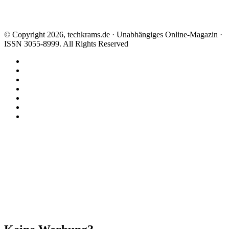
© Copyright 2026, techkrams.de · Unabhängiges Online-Magazin ·
ISSN 3055-8999. All Rights Reserved
Facebook
X
Instagram
Paypal
TikTok
RSS
Threads
Facebook
X
WhatsApp
Telegram
Schaltfläche
"Zurück
zum
Anfang"
Schließen