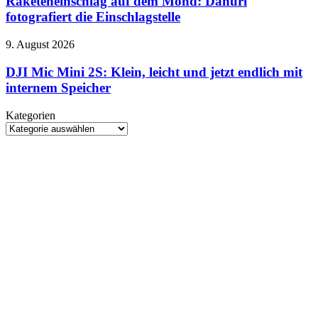
Raketeneinschlag auf dem Mond: Danuri
Mond:
fotografiert die Einschlagstelle
Danuri
fotografiert
DJI
9. August 2026
die
Mic
Einschlagstelle
Mini
DJI Mic Mini 2S: Klein, leicht und jetzt endlich mit
2S:
internem Speicher
Klein,
leicht
Kategorien
und
Kategorien
jetzt
endlich
mit
internem
Speicher