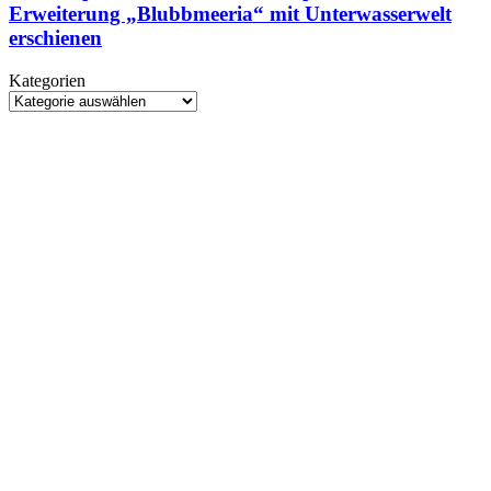
Pokémon
Erweiterung „Blubbmeeria“ mit Unterwasserwelt
erstmals
Pokopia
spielbar
erschienen
und
Erweiterung
Kategorien
„Blubbmeeria“
Kategorien
mit
Unterwasserwelt
erschienen