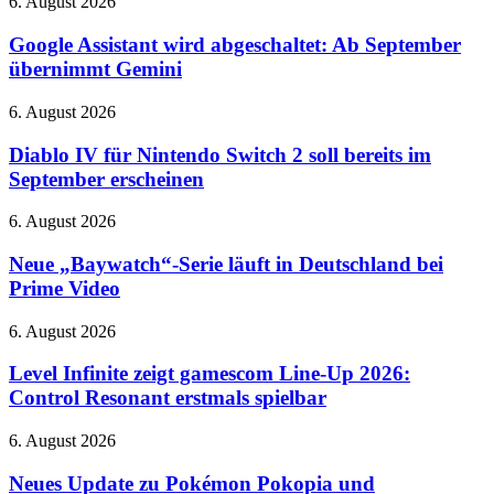
Google
6. August 2026
Lern-
Assistant
App
wird
Google Assistant wird abgeschaltet: Ab September
abgeschaltet:
übernimmt Gemini
Ab
September
Diablo
6. August 2026
übernimmt
IV
Gemini
für
Diablo IV für Nintendo Switch 2 soll bereits im
Nintendo
September erscheinen
Switch
2
Neue
6. August 2026
soll
„Baywatch“-
bereits
Serie
Neue „Baywatch“-Serie läuft in Deutschland bei
im
läuft
Prime Video
September
in
erscheinen
Deutschland
Level
6. August 2026
bei
Infinite
Prime
zeigt
Level Infinite zeigt gamescom Line-Up 2026:
Video
gamescom
Control Resonant erstmals spielbar
Line-
Up
Neues
6. August 2026
2026:
Update
Control
zu
Neues Update zu Pokémon Pokopia und
Resonant