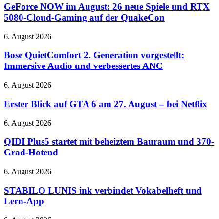
im
GeForce NOW im August: 26 neue Spiele und RTX
August:
5080-Cloud-Gaming auf der QuakeCon
26
neue
Bose
6. August 2026
Spiele
QuietComfort
und
2.
Bose QuietComfort 2. Generation vorgestellt:
RTX
Generation
Immersive Audio und verbessertes ANC
5080-
vorgestellt:
Cloud-
Immersive
Gaming
Erster
6. August 2026
Audio
auf
Blick
und
der
auf
Erster Blick auf GTA 6 am 27. August – bei Netflix
verbessertes
QuakeCon
GTA
ANC
6
QIDI
6. August 2026
am
Plus5
27.
startet
QIDI Plus5 startet mit beheiztem Bauraum und 370-
August
mit
Grad-Hotend
–
beheiztem
bei
Bauraum
STABILO
6. August 2026
Netflix
und
LUNIS
370-
ink
STABILO LUNIS ink verbindet Vokabelheft und
Grad-
verbindet
Lern-App
Hotend
Vokabelheft
und