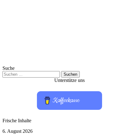
Suche
Suchen
nach:
Unterstütze uns
Kaffeekasse
Frische Inhalte
GeForce
6. August 2026
NOW