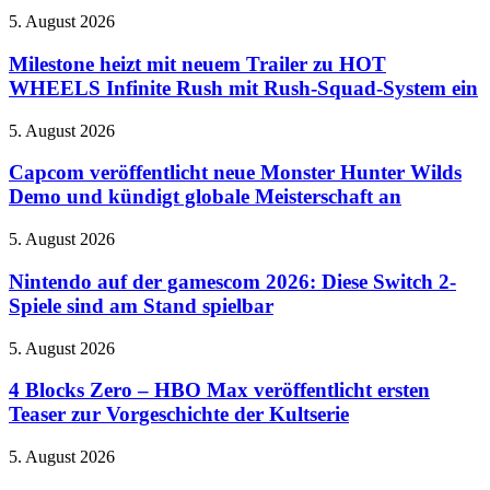
Milestone
5. August 2026
heizt
mit
Milestone heizt mit neuem Trailer zu HOT
neuem
WHEELS Infinite Rush mit Rush-Squad-System ein
Trailer
zu
Capcom
5. August 2026
HOT
veröffentlicht
WHEELS
neue
Capcom veröffentlicht neue Monster Hunter Wilds
Infinite
Monster
Demo und kündigt globale Meisterschaft an
Rush
Hunter
mit
Wilds
Rush-
Nintendo
5. August 2026
Demo
Squad-
auf
und
System
der
Nintendo auf der gamescom 2026: Diese Switch 2-
kündigt
ein
gamescom
Spiele sind am Stand spielbar
globale
2026:
Meisterschaft
Diese
an
4
5. August 2026
Switch
Blocks
2-
Zero
4 Blocks Zero – HBO Max veröffentlicht ersten
Spiele
–
Teaser zur Vorgeschichte der Kultserie
sind
HBO
am
Max
Stand
Neue
5. August 2026
veröffentlicht
spielbar
Einblicke
ersten