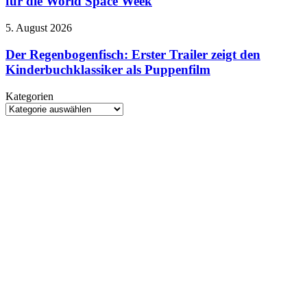
für die World Space Week
Cavill
Pokémon
bekannt
Der
5. August 2026
für
Regenbogenfisch:
die
Erster
Der Regenbogenfisch: Erster Trailer zeigt den
World
Trailer
Kinderbuchklassiker als Puppenfilm
Space
zeigt
Week
den
Kategorien
Kinderbuchklassiker
Kategorien
als
Puppenfilm