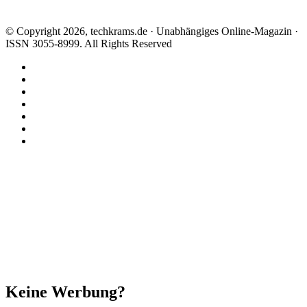
© Copyright 2026, techkrams.de · Unabhängiges Online-Magazin ·
ISSN 3055-8999. All Rights Reserved
Facebook
X
Instagram
Paypal
TikTok
RSS
Threads
Facebook
X
WhatsApp
Telegram
Schaltfläche
"Zurück
zum
Anfang"
Schließen
Keine Werbung?