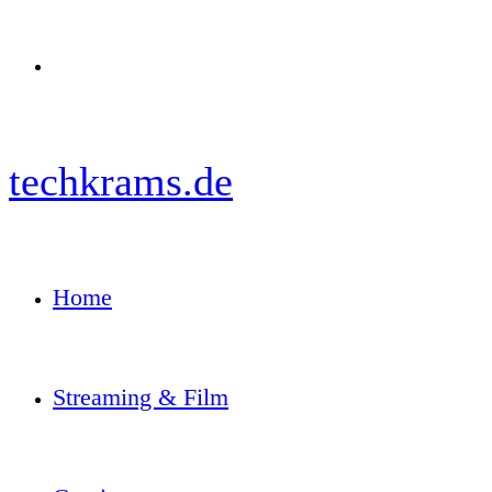
Menü
techkrams.de
Home
Streaming & Film