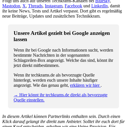
Folgt uns auch auf unseren Techkrams-Kanälen bei
Bluesky
,
Mastodon
,
X
,
Threads
,
Instagram
,
Facebook
und
LinkedIn
, damit
ihr keine News, Tests und Artikel verpasst. Dort gibt es regelmäßig
neue Beiträge, Updates und zusätzlichen Technikkram.
Unsere Artikel gezielt bei Google anzeigen
lassen
Wenn ihr bei Google nach Informationen sucht, werden
bestimmte Nachrichten in der sogenannten
Schlagzeilen-Box angezeigt. Welche das sind, könnt ihr
jetzt direkt mitbestimmen.
Wenn ihr techkrams.de als bevorzugte Quelle
hinterlegt, werden euch unsere Inhalte häufiger
angezeigt. Wie das genau geht,
erklären wir hier
.
→ Hier könnt ihr techkrams.de direkt als bevorzugte
Quelle einstellen.
In diesem Artikel können Partnerlinks enthalten sein. Durch einen
Klick darauf gelangt ihr direkt zum Anbieter. Solltet ihr euch dort für
einen Kauf entscheiden, erhalten wir eine kleine Provision. Für