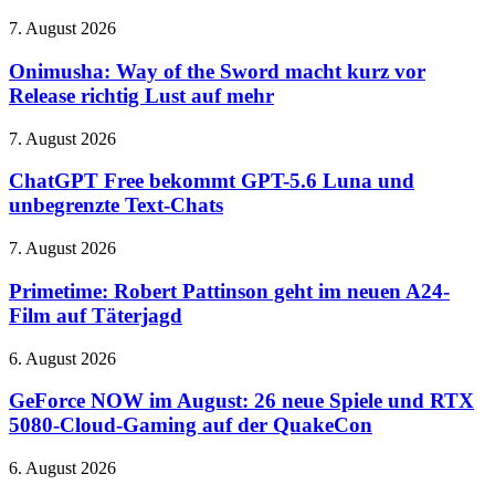
Onimusha:
7. August 2026
Way
of
Onimusha: Way of the Sword macht kurz vor
the
Release richtig Lust auf mehr
Sword
macht
ChatGPT
7. August 2026
kurz
Free
vor
bekommt
ChatGPT Free bekommt GPT-5.6 Luna und
Release
GPT-
unbegrenzte Text-Chats
richtig
5.6
Lust
Luna
auf
Primetime:
7. August 2026
und
mehr
Robert
unbegrenzte
Pattinson
Primetime: Robert Pattinson geht im neuen A24-
Text-
geht
Film auf Täterjagd
Chats
im
neuen
GeForce
6. August 2026
A24-
NOW
Film
im
GeForce NOW im August: 26 neue Spiele und RTX
auf
August:
5080-Cloud-Gaming auf der QuakeCon
Täterjagd
26
neue
Bose
6. August 2026
Spiele
QuietComfort