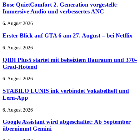
und
2.
Bose QuietComfort 2. Generation vorgestellt:
RTX
Generation
Immersive Audio und verbessertes ANC
5080-
vorgestellt:
Cloud-
Immersive
Gaming
Erster
6. August 2026
Audio
auf
Blick
und
der
auf
Erster Blick auf GTA 6 am 27. August – bei Netflix
verbessertes
QuakeCon
GTA
ANC
6
QIDI
6. August 2026
am
Plus5
27.
startet
QIDI Plus5 startet mit beheiztem Bauraum und 370-
August
mit
Grad-Hotend
–
beheiztem
bei
Bauraum
STABILO
6. August 2026
Netflix
und
LUNIS
370-
ink
STABILO LUNIS ink verbindet Vokabelheft und
Grad-
verbindet
Lern-App
Hotend
Vokabelheft
und
Google
6. August 2026
Lern-
Assistant
App
wird
Google Assistant wird abgeschaltet: Ab September
abgeschaltet:
übernimmt Gemini
Ab
September