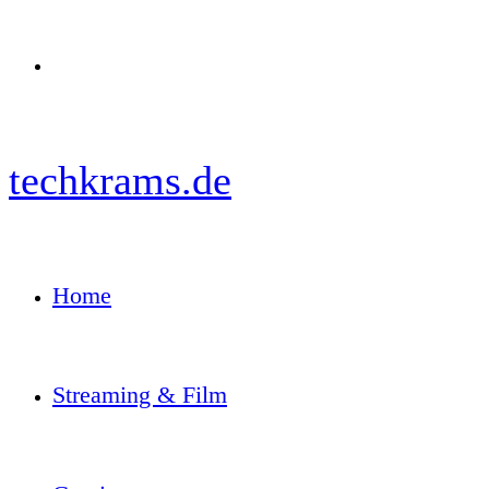
Menü
techkrams.de
Home
Streaming & Film