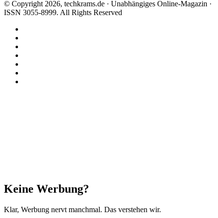
© Copyright 2026, techkrams.de · Unabhängiges Online-Magazin ·
ISSN 3055-8999. All Rights Reserved
Facebook
X
Instagram
Paypal
TikTok
RSS
Threads
Facebook
X
WhatsApp
Telegram
Schaltfläche
"Zurück
zum
Anfang"
Schließen
Keine Werbung?
Klar, Werbung nervt manchmal. Das verstehen wir.