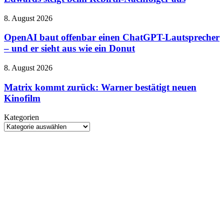
Regisseur:
Gareth
OpenAI
8. August 2026
Edwards
baut
steigt
offenbar
OpenAI baut offenbar einen ChatGPT-Lautsprecher
beim
einen
– und er sieht aus wie ein Donut
Rebirth-
ChatGPT-
Nachfolger
Lautsprecher
aus
Matrix
8. August 2026
–
kommt
und
zurück:
Matrix kommt zurück: Warner bestätigt neuen
er
Warner
Kinofilm
sieht
bestätigt
aus
neuen
wie
Kategorien
Kinofilm
ein
Kategorien
Donut