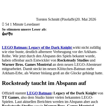
Torsten Schmitt (Pixelaffe)
20. Mai 2026
54
1 Minute Lesedauer
So stimmen unsere Leser ab:
👍
0
👎
0
LEGO Batman: Legacy of the Dark Knight
wirkt nicht zufällig
wie eine bunte, deutlich albernere Verbeugung vor der Arkham-
Reihe. Wie jetzt durch den Abspann des Spiels bekannt wurde,
haben offenbar auch Entwickler von
Rocksteady Studios
und
Warner Bros. Games Montréal
an dem neuen LEGO-Abenteuer
mitgearbeitet. Damit steckt im neuen Klötzchen-Batman mehr
Arkham-Erbe, als Warner bislang groß an die Glocke gehängt hatte.
Rocksteady taucht im Abspann auf
Offiziell stammt
LEGO Batman
: Legacy of the Dark Knight
von
TT Games
, also dem Studio hinter vielen bekannten LEGO-
Spielen. Laut aktuellen Berichten werden im Abspann aber auch
Rocksteady Studios
sowie
Warner Bros. Games Montréal