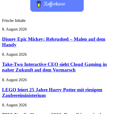
Kaffeekasse
Frische Inhalte
Disney
8. August 2026
Epic
Mickey:
Disney Epic Mickey: Rebrushed – Malen auf dem
Rebrushed
Handy
–
Malen
Take-
8. August 2026
auf
Two
dem
Interactive
Take-Two Interactive CEO sieht Cloud Gaming in
Handy
CEO
naher Zukunft auf dem Vormarsch
sieht
Cloud
LEGO
8. August 2026
Gaming
feiert
in
25
LEGO feiert 25 Jahre Harry Potter mit riesigem
naher
Jahre
Zaubereiministerium
Zukunft
Harry
auf
Potter
dem
THQ
8. August 2026
mit
Vormarsch
Nordic
riesigem
Showcase