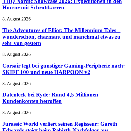
THQ Nordic Showcase 2026: Expeditionen in den
Zaubereiministerium
2026:
Horror mit Schrottkarren
Expeditionen
in
The
8. August 2026
den
Adventures
Horror
of
The Adventures of Elliot: The Millennium Tales –
mit
Elliot:
wunderschön, charmant und manchmal etwas zu
Schrottkarren
The
sehr von gestern
Millennium
Tales
Corsair
8. August 2026
–
legt
wunderschön,
bei
Corsair legt bei günstiger Gaming-Peripherie nach:
charmant
günstiger
und
SKIFF 100 und neue HARPOON v2
Gaming-
manchmal
Peripherie
etwas
Datenleck
8. August 2026
nach:
zu
bei
SKIFF
sehr
Ryde:
Datenleck bei Ryde: Rund 4,5 Millionen
100
von
Rund
Kundenkonten betroffen
und
gestern
4,5
neue
Millionen
HARPOON
Jurassic
8. August 2026
Kundenkonten
v2
World
betroffen
verliert
Jurassic World verliert seinen Regisseur: Gareth
seinen
Edwards steigt beim Rebirth-Nachfolger aus