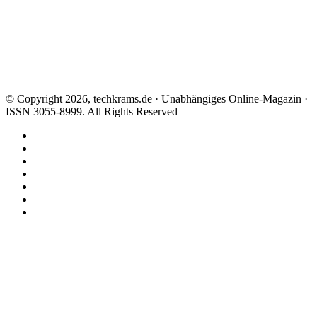
© Copyright 2026, techkrams.de · Unabhängiges Online-Magazin ·
ISSN 3055-8999. All Rights Reserved
Facebook
X
Instagram
Paypal
TikTok
RSS
Threads
Facebook
X
WhatsApp
Telegram
Schaltfläche
"Zurück
zum
Anfang"