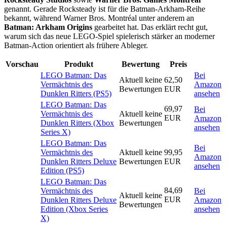
genannt. Gerade Rocksteady ist für die Batman-Arkham-Reihe
bekannt, während Warner Bros. Montréal unter anderem an
Batman: Arkham Origins
gearbeitet hat. Das erklärt recht gut,
warum sich das neue LEGO-Spiel spielerisch stärker an moderner
Batman-Action orientiert als frühere Ableger.
Vorschau
Produkt
Bewertung
Preis
LEGO Batman: Das
Bei
Aktuell keine
62,50
Vermächtnis des
Amazon
Bewertungen
EUR
Dunklen Ritters (PS5)
ansehen
LEGO Batman: Das
69,97
Bei
Vermächtnis des
Aktuell keine
EUR
Amazon
Dunklen Ritters (Xbox
Bewertungen
ansehen
Series X)
LEGO Batman: Das
Bei
Vermächtnis des
Aktuell keine
99,95
Amazon
Dunklen Ritters Deluxe
Bewertungen
EUR
ansehen
Edition (PS5)
LEGO Batman: Das
84,69
Vermächtnis des
Bei
Aktuell keine
EUR
Dunklen Ritters Deluxe
Amazon
Bewertungen
Edition (Xbox Series
ansehen
X)