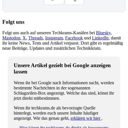
Folgt uns
Folgt uns auch auf unseren Techkrams-Kanälen bei
Bluesky
,
Mastodon
,
X
,
Threads
,
Instagram
,
Facebook
und
LinkedIn
, damit
ihr keine News, Tests und Artikel verpasst. Dort gibt es regelmäßig
neue Beiträge, Updates und zusätzlichen Technikkram.
Unsere Artikel gezielt bei Google anzeigen
lassen
Wenn ihr bei Google nach Informationen sucht, werden
bestimmte Nachrichten in der sogenannten
Schlagzeilen-Box angezeigt. Welche das sind, könnt ihr
jetzt direkt mitbestimmen.
Wenn ihr techkrams.de als bevorzugte Quelle
hinterlegt, werden euch unsere Inhalte häufiger
angezeigt. Wie das genau geht,
erklären wir hier
.
→ Hier könnt ihr techkrams.de direkt als bevorzugte