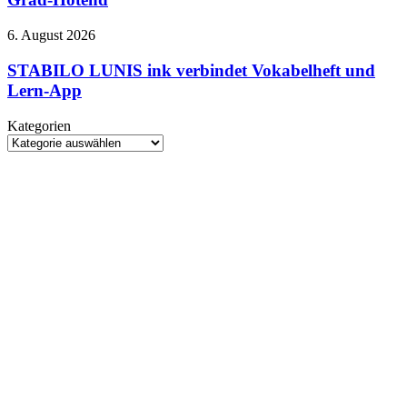
–
beheiztem
bei
Bauraum
STABILO
6. August 2026
Netflix
und
LUNIS
370-
ink
STABILO LUNIS ink verbindet Vokabelheft und
Grad-
verbindet
Lern-App
Hotend
Vokabelheft
und
Kategorien
Lern-
Kategorien
App