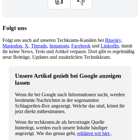
👍
👎
Folgt uns
Folgt uns auch auf unseren Techkrams-Kanälen bei
Bluesky
,
Mastodon
,
X
,
Threads
,
Instagram
,
Facebook
und
LinkedIn
, damit
ihr keine News, Tests und Artikel verpasst. Dort gibt es regelmäßig
neue Beiträge, Updates und zusätzlichen Technikkram.
Unsere Artikel gezielt bei Google anzeigen
lassen
Wenn ihr bei Google nach Informationen sucht, werden
bestimmte Nachrichten in der sogenannten
Schlagzeilen-Box angezeigt. Welche das sind, könnt ihr
jetzt direkt mitbestimmen.
Wenn ihr techkrams.de als bevorzugte Quelle
hinterlegt, werden euch unsere Inhalte häufiger
angezeigt. Wie das genau geht,
erklären wir hier
.