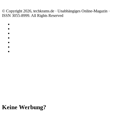
© Copyright 2026, techkrams.de · Unabhängiges Online-Magazin ·
ISSN 3055-8999. All Rights Reserved
Facebook
X
Instagram
Paypal
TikTok
RSS
Threads
Facebook
X
WhatsApp
Telegram
Schaltfläche
"Zurück
zum
Anfang"
Schließen
Keine Werbung?