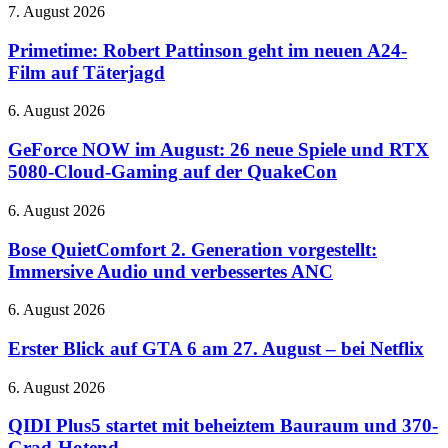
Luna
auf
Primetime:
7. August 2026
und
mehr
Robert
unbegrenzte
Pattinson
Primetime: Robert Pattinson geht im neuen A24-
Text-
geht
Film auf Täterjagd
Chats
im
neuen
GeForce
6. August 2026
A24-
NOW
Film
im
GeForce NOW im August: 26 neue Spiele und RTX
auf
August:
5080-Cloud-Gaming auf der QuakeCon
Täterjagd
26
neue
Bose
6. August 2026
Spiele
QuietComfort
und
2.
Bose QuietComfort 2. Generation vorgestellt:
RTX
Generation
Immersive Audio und verbessertes ANC
5080-
vorgestellt:
Cloud-
Immersive
Gaming
Erster
6. August 2026
Audio
auf
Blick
und
der
auf
Erster Blick auf GTA 6 am 27. August – bei Netflix
verbessertes
QuakeCon
GTA
ANC
6
QIDI
6. August 2026
am
Plus5
27.
startet
QIDI Plus5 startet mit beheiztem Bauraum und 370-
August
mit
Grad-Hotend