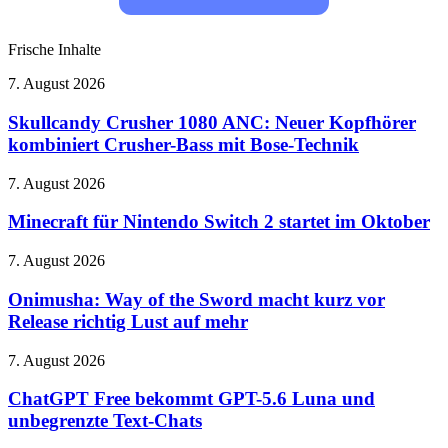
Frische Inhalte
Skullcandy
7. August 2026
Crusher
1080
Skullcandy Crusher 1080 ANC: Neuer Kopfhörer
ANC:
kombiniert Crusher-Bass mit Bose-Technik
Neuer
Kopfhörer
Minecraft
7. August 2026
kombiniert
für
Crusher-
Nintendo
Minecraft für Nintendo Switch 2 startet im Oktober
Bass
Switch
mit
2
Onimusha:
7. August 2026
Bose-
startet
Way
Technik
im
of
Onimusha: Way of the Sword macht kurz vor
Oktober
the
Release richtig Lust auf mehr
Sword
macht
ChatGPT
7. August 2026
kurz
Free
vor
bekommt
ChatGPT Free bekommt GPT-5.6 Luna und
Release
GPT-
unbegrenzte Text-Chats
richtig
5.6
Lust