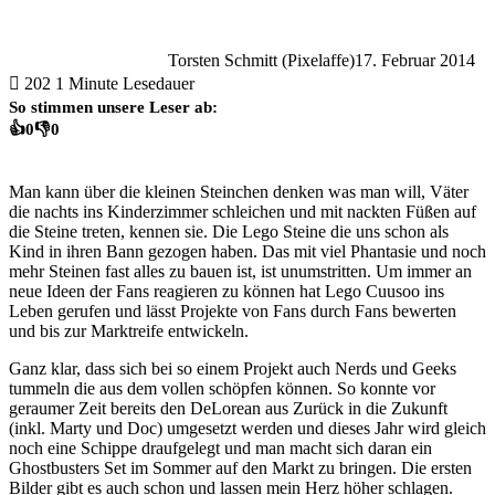
Torsten Schmitt (Pixelaffe)
17. Februar 2014
202
1 Minute Lesedauer
So stimmen unsere Leser ab:
👍
0
👎
0
Man kann über die kleinen Steinchen denken was man will, Väter
die nachts ins Kinderzimmer schleichen und mit nackten Füßen auf
die Steine treten, kennen sie. Die Lego Steine die uns schon als
Kind in ihren Bann gezogen haben. Das mit viel Phantasie und noch
mehr Steinen fast alles zu bauen ist, ist unumstritten. Um immer an
neue Ideen der Fans reagieren zu können hat Lego Cuusoo ins
Leben gerufen und lässt Projekte von Fans durch Fans bewerten
und bis zur Marktreife entwickeln.
Ganz klar, dass sich bei so einem Projekt auch Nerds und Geeks
tummeln die aus dem vollen schöpfen können. So konnte vor
geraumer Zeit bereits den DeLorean aus Zurück in die Zukunft
(inkl. Marty und Doc) umgesetzt werden und dieses Jahr wird gleich
noch eine Schippe draufgelegt und man macht sich daran ein
Ghostbusters Set im Sommer auf den Markt zu bringen. Die ersten
Bilder gibt es auch schon und lassen mein Herz höher schlagen.