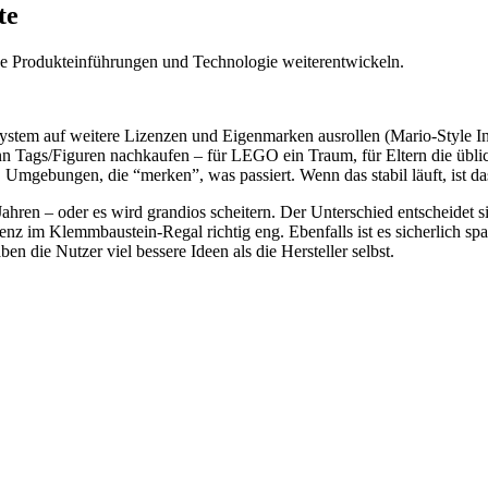
te
 Produkteinführungen und Technologie weiterentwickeln.
em auf weitere Lizenzen und Eigenmarken ausrollen (Mario-Style Int
ann Tags/Figuren nachkaufen – für LEGO ein Traum, für Eltern die üb
, Umgebungen, die “merken”, was passiert. Wenn das stabil läuft, ist d
t Jahren – oder es wird grandios scheitern. Der Unterschied entscheidet
renz im Klemmbaustein-Regal richtig eng. Ebenfalls ist es sicherlich s
 die Nutzer viel bessere Ideen als die Hersteller selbst.