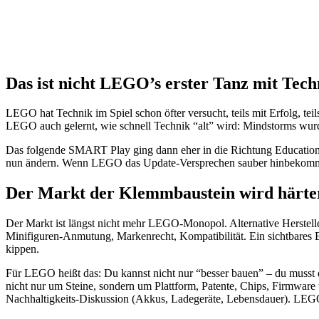
Das ist nicht LEGO’s erster Tanz mit Tech
LEGO hat Technik im Spiel schon öfter versucht, teils mit Erfolg, t
LEGO auch gelernt, wie schnell Technik “alt” wird: Mindstorms wurd
Das folgende SMART Play ging dann eher in die Richtung Education, 
nun ändern. Wenn LEGO das Update-Versprechen sauber hinbekommt, k
Der Markt der Klemmbaustein wird härter: g
Der Markt ist längst nicht mehr LEGO-Monopol. Alternative Herstelle
Minifiguren-Anmutung, Markenrecht, Kompatibilität. Ein sichtbares B
kippen.
Für LEGO heißt das: Du kannst nicht nur “besser bauen” – du musst d
nicht nur um Steine, sondern um Plattform, Patente, Chips, Firmware
Nachhaltigkeits-Diskussion (Akkus, Ladegeräte, Lebensdauer). LEGO s