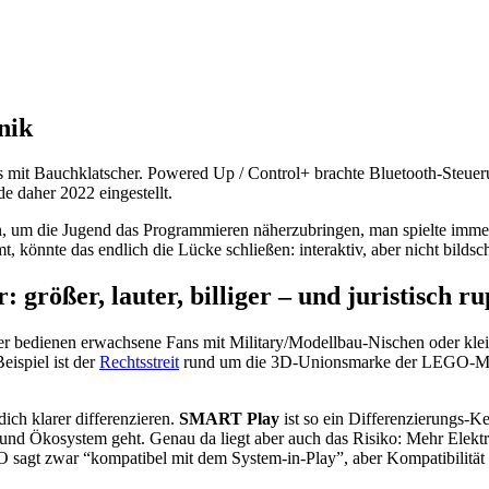
nik
eils mit Bauchklatscher. Powered Up / Control+ brachte Bluetooth-Steu
e daher 2022 eingestellt.
um die Jugend das Programmieren näherzubringen, man spielte immer n
önnte das endlich die Lücke schließen: interaktiv, aber nicht bildsc
rößer, lauter, billiger – und juristisch ru
r bedienen erwachsene Fans mit Military/Modellbau-Nischen oder klein
eispiel ist der
Rechtsstreit
rund um die 3D-Unionsmarke der LEGO-Min
ich klarer differenzieren.
SMART Play
ist so ein Differenzierungs-K
 und Ökosystem geht. Genau da liegt aber auch das Risiko: Mehr Elekt
agt zwar “kompatibel mit dem System-in-Play”, aber Kompatibilität ist