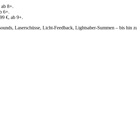
 ab 8+.
b 6+.
99 €, ab 9+.
ksounds, Laserschüsse, Licht-Feedback, Lightsaber-Summen – bis hin 