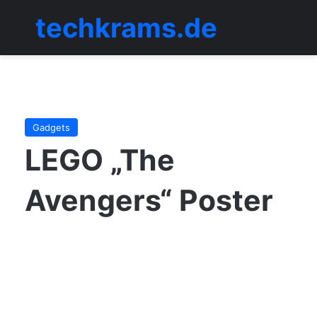
techkrams.de
Menü
Gadgets
LEGO „The
Avengers“ Poster