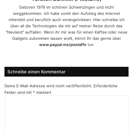
Geboren 1976 im schönen Schwetzingen und nicht
weggekommen. Ich habe somit den Aufstieg des Internet
miterlebt und beruflich auch vorangetrieben. Hier schreibe ich
über all die Technologien die mir auf meiner Reise durch das
"Neuland" auffallen. Wenn ihr mir was für einen Kaffee oder neue
Gadgets zukommen lassen wollt, könnt ihr das gerne über
www.paypal.me/pixelaffe
tun
Webseite
Facebook
X
LinkedIn
YouTube
Instagram
Schreibe einen Kommentar
Deine E-Mail-Adresse wird nicht veröffentlicht.
Erforderliche
Felder sind mit
*
markiert
K
o
m
m
e
n