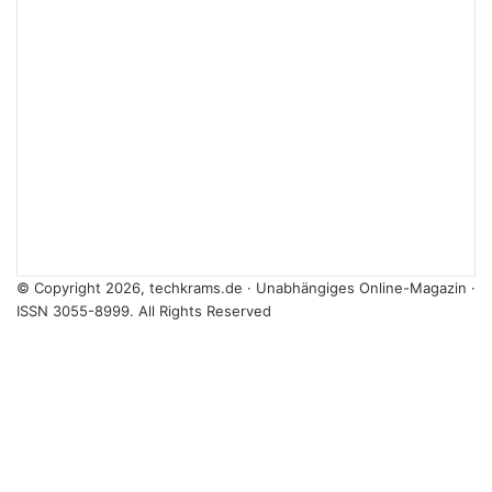
© Copyright 2026, techkrams.de · Unabhängiges Online-Magazin ·
ISSN 3055-8999. All Rights Reserved
Facebook
X
Instagram
Paypal
TikTok
RSS
Facebook
X
WhatsApp
Telegram
Threads