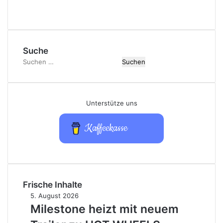
Suche
Suchen
nach:
Unterstütze uns
Kaffeekasse
Frische Inhalte
Milestone
5. August 2026
heizt
Milestone heizt mit neuem
mit