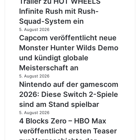
Trailer zu HOT WHEELS
neuem
Trailer
Infinite Rush mit Rush-
zu
Squad-System ein
HOT
WHEELS
Capcom
5. August 2026
Infinite
veröffentlicht
Capcom veröffentlicht neue
Rush
neue
Monster Hunter Wilds Demo
mit
Monster
Rush-
Hunter
und kündigt globale
Squad-
Wilds
Meisterschaft an
System
Demo
ein
und
Nintendo
5. August 2026
kündigt
auf
Nintendo auf der gamescom
globale
der
2026: Diese Switch 2-Spiele
Meisterschaft
gamescom
an
2026:
sind am Stand spielbar
Diese
4
5. August 2026
Switch
Blocks
4 Blocks Zero – HBO Max
2-
Zero
Spiele
veröffentlicht ersten Teaser
–
sind
HBO