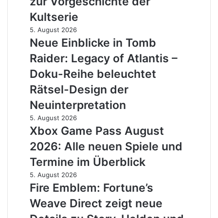
zur Vorgeschichte der
am
Max
Stand
Kultserie
veröffentlicht
spielbar
ersten
Neue
5. August 2026
Teaser
Einblicke
Neue Einblicke in Tomb
zur
in
Raider: Legacy of Atlantis –
Vorgeschichte
Tomb
der
Raider:
Doku-Reihe beleuchtet
Kultserie
Legacy
Rätsel-Design der
of
Atlantis
Neuinterpretation
–
Xbox
5. August 2026
Doku-
Game
Xbox Game Pass August
Reihe
Pass
beleuchtet
2026: Alle neuen Spiele und
August
Rätsel-
2026:
Termine im Überblick
Design
Alle
der
Fire
5. August 2026
neuen
Neuinterpretation
Emblem:
Fire Emblem: Fortune’s
Spiele
Fortune’s
und
Weave Direct zeigt neue
Weave
Termine
Direct