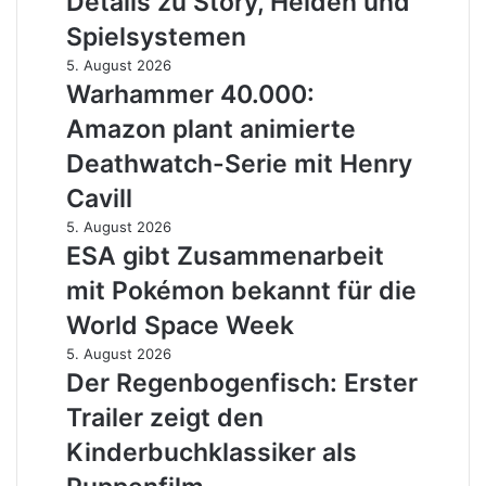
Details zu Story, Helden und
im
zeigt
Überblick
Spielsystemen
neue
Details
Warhammer
5. August 2026
zu
40.000:
Warhammer 40.000:
Story,
Amazon
Amazon plant animierte
Helden
plant
und
animierte
Deathwatch-Serie mit Henry
Spielsystemen
Deathwatch-
Cavill
Serie
mit
ESA
5. August 2026
Henry
gibt
ESA gibt Zusammenarbeit
Cavill
Zusammenarbeit
mit Pokémon bekannt für die
mit
Pokémon
World Space Week
bekannt
Der
5. August 2026
für
Regenbogenfisch:
Der Regenbogenfisch: Erster
die
Erster
World
Trailer zeigt den
Trailer
Space
zeigt
Kinderbuchklassiker als
Week
den