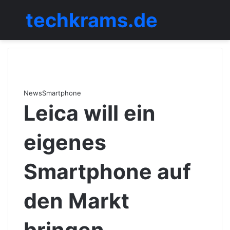
techkrams.de
Menü
News
Smartphone
Leica will ein
eigenes
Smartphone auf
den Markt