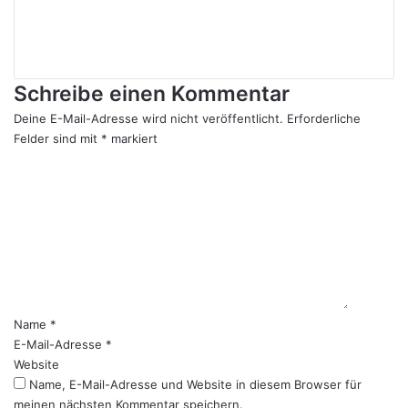
LinkedIn
YouTube
Instagram
Schreibe einen Kommentar
Deine E-Mail-Adresse wird nicht veröffentlicht.
Erforderliche
Felder sind mit
*
markiert
K
o
m
m
e
n
t
a
r
Name
*
*
E-Mail-Adresse
*
Website
Name, E-Mail-Adresse und Website in diesem Browser für
meinen nächsten Kommentar speichern.